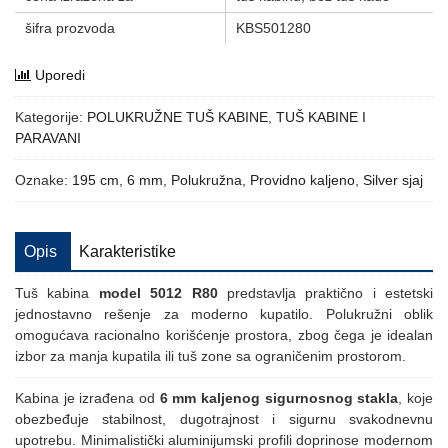
šifra prozvoda
KBS501280
Uporedi
Kategorije:
POLUKRUŽNE TUŠ KABINE
,
TUŠ KABINE I
PARAVANI
Oznake:
195 cm
,
6 mm
,
Polukružna
,
Providno kaljeno
,
Silver sjaj
Opis
Karakteristike
Tuš kabina
model 5012 R80
predstavlja praktično i estetski
jednostavno rešenje za moderno kupatilo. Polukružni oblik
omogućava racionalno korišćenje prostora, zbog čega je idealan
izbor za manja kupatila ili tuš zone sa ograničenim prostorom.
Kabina je izrađena od
6 mm kaljenog sigurnosnog stakla
, koje
obezbeđuje stabilnost, dugotrajnost i sigurnu svakodnevnu
upotrebu. Minimalistički aluminijumski profili doprinose modernom