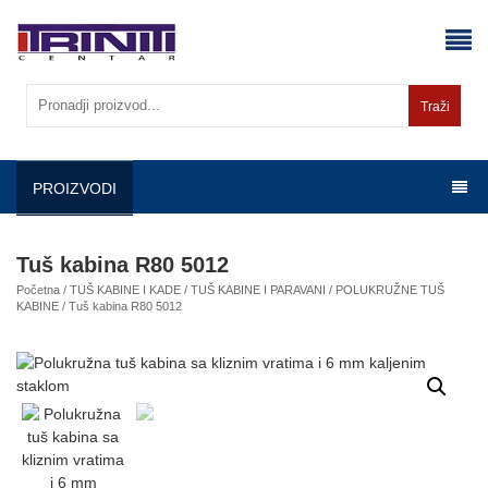
Skip
to
content
Traži
PROIZVODI
Tuš kabina R80 5012
Početna
/
TUŠ KABINE I KADE
/
TUŠ KABINE I PARAVANI
/
POLUKRUŽNE TUŠ
KABINE
/ Tuš kabina R80 5012