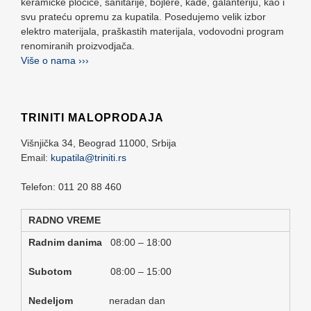
keramičke pločice, sanitarije, bojlere, kade, galanteriju, kao i
svu prateću opremu za kupatila. Posedujemo velik izbor
elektro materijala, praškastih materijala, vodovodni program
renomiranih proizvodjača.
Više o nama ›››
TRINITI MALOPRODAJA
Višnjička 34,
Beograd
11000,
Srbija
Email:
kupatila@triniti.rs
Telefon: 011 20 88 460
RADNO VREME
Radnim danima
08:00 – 18:00
Subotom
08:00 – 15:00
Nedeljom
neradan dan