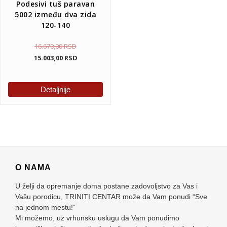
Podesivi tuš paravan
5002 između dva zida
120-140
16.670,00
RSD
15.003,00
RSD
Detaljnije
O NAMA
U želji da opremanje doma postane zadovoljstvo za Vas i
Vašu porodicu, TRINITI CENTAR može da Vam ponudi “Sve
na jednom mestu!”
Mi možemo, uz vrhunsku uslugu da Vam ponudimo