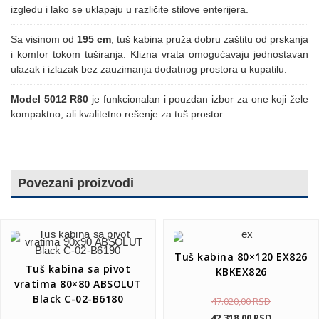
izgledu i lako se uklapaju u različite stilove enterijera.
Sa visinom od
195 cm
, tuš kabina pruža dobru zaštitu od prskanja
i komfor tokom tuširanja. Klizna vrata omogućavaju jednostavan
ulazak i izlazak bez zauzimanja dodatnog prostora u kupatilu.
Model 5012 R80
je funkcionalan i pouzdan izbor za one koji žele
kompaktno, ali kvalitetno rešenje za tuš prostor.
Povezani proizvodi
Tuš kabina 80×120 EX826
Tuš kabina sa pivot
KBKEX826
vratima 80×80 ABSOLUT
Black C-02-B6180
47.020,00
RSD
42.318,00
RSD