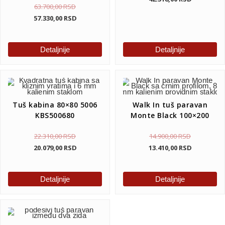
63.700,00
RSD
57.330,00
RSD
Detaljnije
Detaljnije
Tuš kabina 80×80 5006
Walk In tuš paravan
KBS500680
Monte Black 100×200
22.310,00
RSD
14.900,00
RSD
20.079,00
RSD
13.410,00
RSD
Detaljnije
Detaljnije