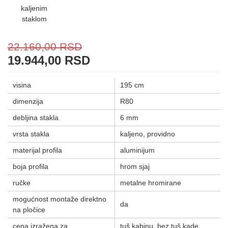
22.160,00
RSD
19.944,00
RSD
visina
195 cm
dimenzija
R80
debljina stakla
6 mm
vrsta stakla
kaljeno, providno
materijal profila
aluminijum
boja profila
hrom sjaj
ručke
metalne hromirane
mogućnost montaže direktno
da
na pločice
cena izražena za
tuš kabinu, bez tuš kade