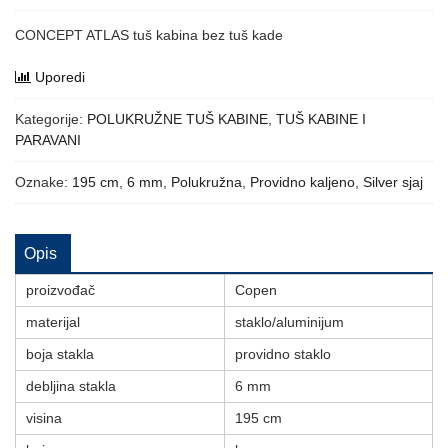
CONCEPT ATLAS tuš kabina bez tuš kade
Uporedi
Kategorije:
POLUKRUŽNE TUŠ KABINE
,
TUŠ KABINE I
PARAVANI
Oznake:
195 cm
,
6 mm
,
Polukružna
,
Providno kaljeno
,
Silver sjaj
Opis
proizvođač
Copen
materijal
staklo/aluminijum
boja stakla
providno staklo
debljina stakla
6 mm
visina
195 cm