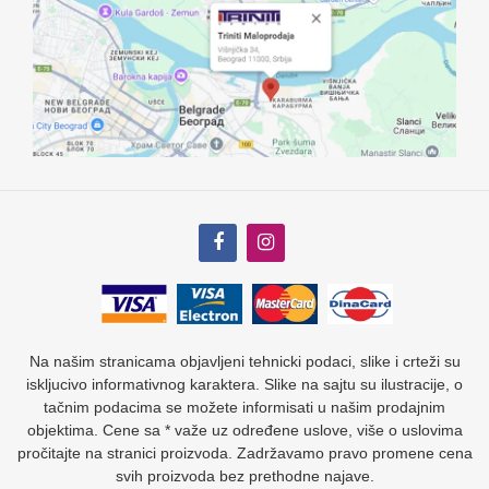
Na našim stranicama objavljeni tehnicki podaci, slike i crteži su
iskljucivo informativnog karaktera. Slike na sajtu su ilustracije, o
tačnim podacima se možete informisati u našim prodajnim
objektima. Cene sa * važe uz određene uslove, više o uslovima
pročitajte na stranici proizvoda. Zadržavamo pravo promene cena
svih proizvoda bez prethodne najave.