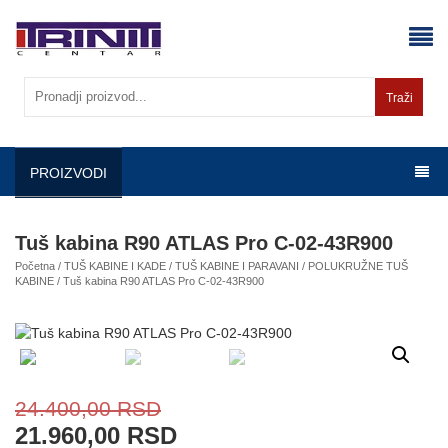
Skip
to
content
Traži
PROIZVODI
Tuš kabina R90 ATLAS Pro C-02-43R900
Početna
/
TUŠ KABINE I KADE
/
TUŠ KABINE I PARAVANI
/
POLUKRUŽNE TUŠ
KABINE
/ Tuš kabina R90 ATLAS Pro C-02-43R900
24.400,00
RSD
21.960,00
RSD