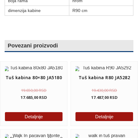
boja rama
hrom
dimenzija kabine
R90 cm
Povezani proizvodi
Tuš kabina 80×80 JA5180
Tuš kabina R80 JA5282
19.650,00
RSD
19.430,00
RSD
17.685,00
RSD
17.487,00
RSD
Detaljnije
Detaljnije