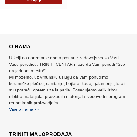
O NAMA
U želji da opremanje doma postane zadovoljstvo za Vas i
Vašu porodicu, TRINITI CENTAR može da Vam ponudi “Sve
na jednom mestu!”
Mi možemo, uz vrhunsku uslugu da Vam ponudimo
keramičke pločice, sanitarije, bojlere, kade, galanteriju, kao i
svu prateću opremu za kupatila. Posedujemo velik izbor
elektro materijala, praškastih materijala, vodovodni program
renomiranih proizvodjača.
Više o nama ›››
TRINITI MALOPRODAJA