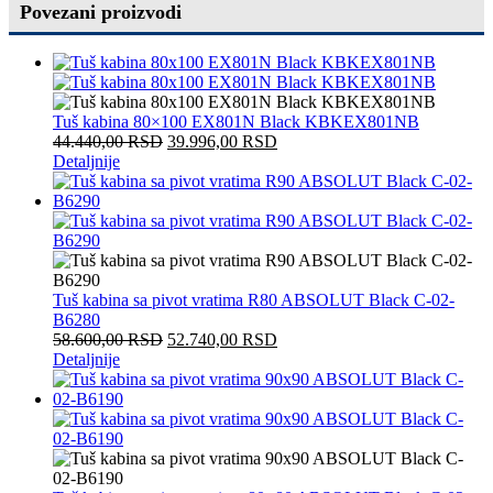
Povezani proizvodi
Tuš kabina 80×100 EX801N Black KBKEX801NB
44.440,00
RSD
39.996,00
RSD
Detaljnije
Tuš kabina sa pivot vratima R80 ABSOLUT Black C-02-
B6280
58.600,00
RSD
52.740,00
RSD
Detaljnije