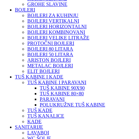
GROHE SLAVINE
BOJLERI
BOJLERI ZA KUHINJU
BOJLERI VERTIKALNI
BOJLERI HORIZONTALNI
BOJLERI KOMBINOVANI
BOJLERI VELIKE LITRAŽE
PROTOČNI BOJLERI
BOJLERI 80 LITARA
BOJLERI 50 LITARA
ARISTON BOJLERI
METALAC BOJLERI
ELIT BOJLERI
TUŠ KABINE I KADE
TUŠ KABINE I PARAVANI
TUŠ KABINE 90X90
TUŠ KABINE 80×80
PARAVANI
POLUKRUŽNE TUŠ KABINE
TUŠ KADE
TUŠ KANALICE
KADE
SANITARIJE
LAVABOI
WC ŠOLJE