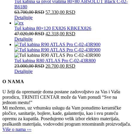
Tuš kabina sa pivot vratima 80×80 ABSOLUT Black C-02-
B6180
63.700,00
RSD
57.330,00
RSD
Detaljnije
Tuš kabina 80×120 EX826 KBKEX826
47.020,00
RSD
42.318,00
RSD
Detaljnije
Tuš kabina R80 ATLAS Pro C-02-43R800
23.000,00
RSD
20.700,00
RSD
Detaljnije
O NAMA
U želji da opremanje doma postane zadovoljstvo za Vas i Vašu
porodicu, TRINITI CENTAR može da Vam ponudi “Sve na
jednom mestu!”
Mi možemo, uz vrhunsku uslugu da Vam ponudimo keramičke
pločice, sanitarije, bojlere, kade, galanteriju, kao i svu prateću
opremu za kupatila. Posedujemo velik izbor elektro materijala,
praškastih materijala, vodovodni program renomiranih proizvodjača.
Više o nama ›››