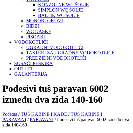
KONZOLNE WC ŠOLJE
SIMPLON WC ŠOLJE
BALTIK WC ŠOLJE
MONOBLOKOVI
BIDEI
WC DASKE
PISOARI
VODOKOTLIĆI
UGRADNI VODOKOTLIĆI
TASTERI ZA UGRADNE VODOKOTLIĆE
PREDZIDNI VODOKOTLIĆI
SUŠAČI PEŠKIRA
OUTLET
GALANTERIJA
Podesivi tuš paravan 6002
između dva zida 140-160
Početna
/
TUŠ KABINE I KADE
/
TUŠ KABINE I
PARAVANI
/
PARAVANI
/ Podesivi tuš paravan 6002 između dva
zida 140-160