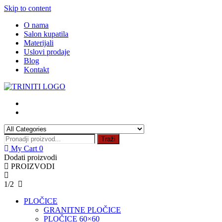
Skip to content
O nama
Salon kupatila
Materijali
Uslovi prodaje
Blog
Kontakt
Traži
My Cart
0
Dodati proizvodi
PROIZVODI
1/2
PLOČICE
GRANITNE PLOČICE
PLOČICE 60×60