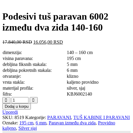
Podesivi tuš paravan 6002
između dva zida 140-160
17.840,00
RSD
16.056,00
RSD
dimenzija:
140 – 160 cm
visina paravana:
195 cm
debljina fiksnih stakala:
5 mm
debljina pokretnih stakala:
6 mm
otvaranje:
klizno
vrsta stakla:
kaljeno providno
materijal profila:
silver, sjaj
šifra:
KBJ6002140
Dodaj u korpu
Uporedi
SKU:
8519
Kategorije:
PARAVANI
,
TUŠ KABINE I PARAVANI
Oznake:
195 cm
,
6 mm
,
Paravan između dva zida
,
Providno
kaljeno
,
Silver sjaj