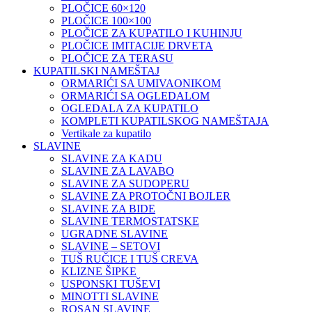
PLOČICE 60×120
PLOČICE 100×100
PLOČICE ZA KUPATILO I KUHINJU
PLOČICE IMITACIJE DRVETA
PLOČICE ZA TERASU
KUPATILSKI NAMEŠTAJ
ORMARIĆI SA UMIVAONIKOM
ORMARIĆI SA OGLEDALOM
OGLEDALA ZA KUPATILO
KOMPLETI KUPATILSKOG NAMEŠTAJA
Vertikale za kupatilo
SLAVINE
SLAVINE ZA KADU
SLAVINE ZA LAVABO
SLAVINE ZA SUDOPERU
SLAVINE ZA PROTOČNI BOJLER
SLAVINE ZA BIDE
SLAVINE TERMOSTATSKE
UGRADNE SLAVINE
SLAVINE – SETOVI
TUŠ RUČICE I TUŠ CREVA
KLIZNE ŠIPKE
USPONSKI TUŠEVI
MINOTTI SLAVINE
ROSAN SLAVINE