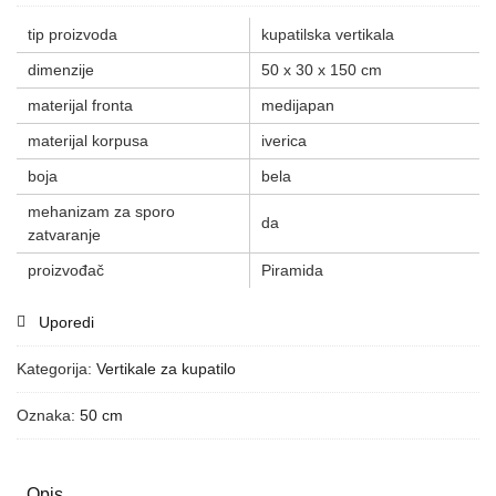
tip proizvoda
kupatilska vertikala
dimenzije
50 x 30 x 150 cm
materijal fronta
medijapan
materijal korpusa
iverica
boja
bela
mehanizam za sporo
da
zatvaranje
proizvođač
Piramida
Uporedi
Kategorija:
Vertikale za kupatilo
Oznaka:
50 cm
Opis