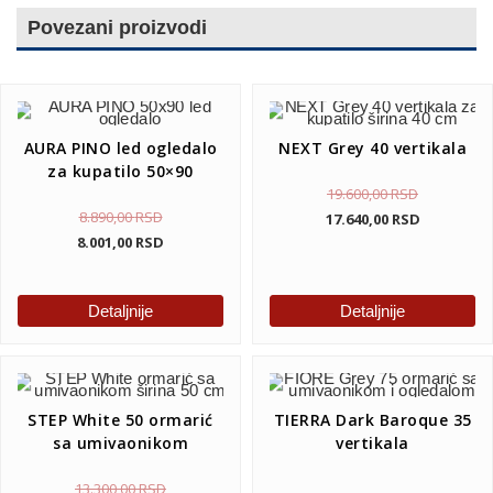
Povezani proizvodi
AURA PINO led ogledalo
NEXT Grey 40 vertikala
za kupatilo 50×90
19.600,00
RSD
8.890,00
RSD
17.640,00
RSD
8.001,00
RSD
Detaljnije
Detaljnije
STEP White 50 ormarić
TIERRA Dark Baroque 35
sa umivaonikom
vertikala
13.300,00
RSD