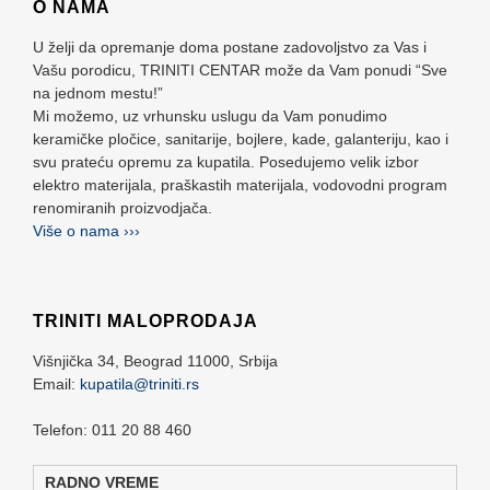
O NAMA
U želji da opremanje doma postane zadovoljstvo za Vas i
Vašu porodicu, TRINITI CENTAR može da Vam ponudi “Sve
na jednom mestu!”
Mi možemo, uz vrhunsku uslugu da Vam ponudimo
keramičke pločice, sanitarije, bojlere, kade, galanteriju, kao i
svu prateću opremu za kupatila. Posedujemo velik izbor
elektro materijala, praškastih materijala, vodovodni program
renomiranih proizvodjača.
Više o nama ›››
TRINITI MALOPRODAJA
Višnjička 34,
Beograd
11000,
Srbija
Email:
kupatila@triniti.rs
Telefon: 011 20 88 460
RADNO VREME