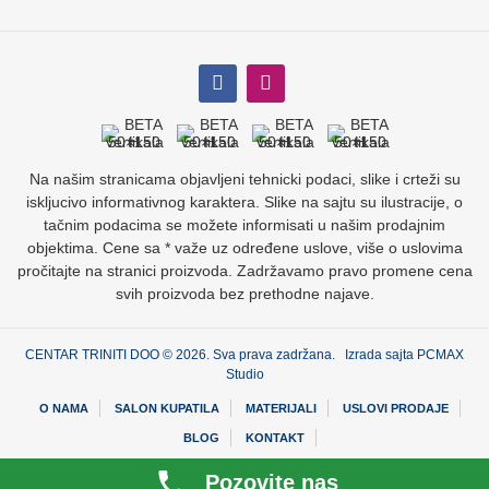
Na našim stranicama objavljeni tehnicki podaci, slike i crteži su
iskljucivo informativnog karaktera. Slike na sajtu su ilustracije, o
tačnim podacima se možete informisati u našim prodajnim
objektima. Cene sa * važe uz određene uslove, više o uslovima
pročitajte na stranici proizvoda. Zadržavamo pravo promene cena
svih proizvoda bez prethodne najave.
CENTAR TRINITI DOO © 2026. Sva prava zadržana. Izrada sajta
PCMAX
Studio
O NAMA
SALON KUPATILA
MATERIJALI
USLOVI PRODAJE
BLOG
KONTAKT
Pozovite nas