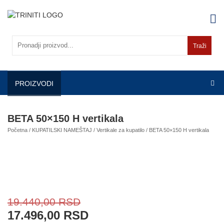
Skip
to
content
Traži
PROIZVODI
BETA 50×150 H vertikala
Početna
/
KUPATILSKI NAMEŠTAJ
/
Vertikale za kupatilo
/ BETA 50×150 H vertikala
19.440,00
RSD
17.496,00
RSD