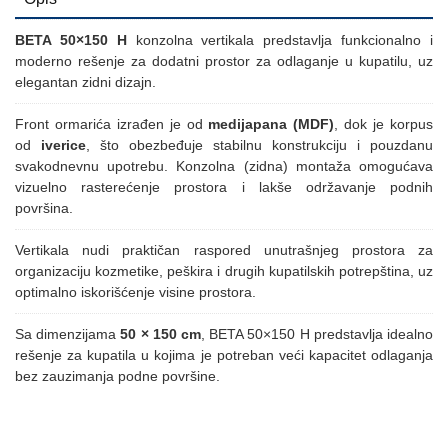
BETA 50×150 H
konzolna vertikala predstavlja funkcionalno i
moderno rešenje za dodatni prostor za odlaganje u kupatilu, uz
elegantan zidni dizajn.
Front ormarića izrađen je od
medijapana (MDF)
, dok je korpus
od
iverice
, što obezbeđuje stabilnu konstrukciju i pouzdanu
svakodnevnu upotrebu. Konzolna (zidna) montaža omogućava
vizuelno rasterećenje prostora i lakše održavanje podnih
površina.
Vertikala nudi praktičan raspored unutrašnjeg prostora za
organizaciju kozmetike, peškira i drugih kupatilskih potrepština, uz
optimalno iskorišćenje visine prostora.
Sa dimenzijama
50 × 150 cm
, BETA 50×150 H predstavlja idealno
rešenje za kupatila u kojima je potreban veći kapacitet odlaganja
bez zauzimanja podne površine.