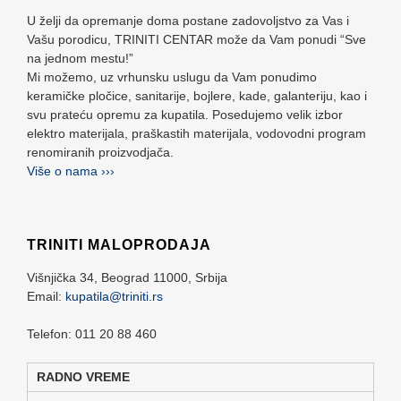
U želji da opremanje doma postane zadovoljstvo za Vas i
Vašu porodicu, TRINITI CENTAR može da Vam ponudi “Sve
na jednom mestu!”
Mi možemo, uz vrhunsku uslugu da Vam ponudimo
keramičke pločice, sanitarije, bojlere, kade, galanteriju, kao i
svu prateću opremu za kupatila. Posedujemo velik izbor
elektro materijala, praškastih materijala, vodovodni program
renomiranih proizvodjača.
Više o nama ›››
TRINITI MALOPRODAJA
Višnjička 34,
Beograd
11000,
Srbija
Email:
kupatila@triniti.rs
Telefon: 011 20 88 460
RADNO VREME