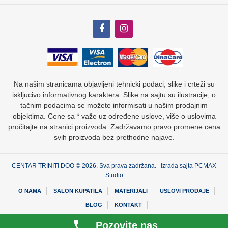
Na našim stranicama objavljeni tehnicki podaci, slike i crteži su
iskljucivo informativnog karaktera. Slike na sajtu su ilustracije, o
tačnim podacima se možete informisati u našim prodajnim
objektima. Cene sa * važe uz određene uslove, više o uslovima
pročitajte na stranici proizvoda. Zadržavamo pravo promene cena
svih proizvoda bez prethodne najave.
CENTAR TRINITI DOO © 2026. Sva prava zadržana. Izrada sajta
PCMAX
Studio
O NAMA
SALON KUPATILA
MATERIJALI
USLOVI PRODAJE
BLOG
KONTAKT
Pozovite nas