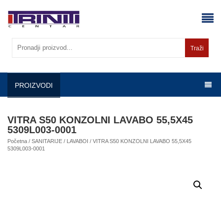
Skip
to
content
Traži
PROIZVODI
VITRA S50 KONZOLNI LAVABO 55,5X45
5309L003-0001
Početna
/
SANITARIJE
/
LAVABOI
/ VITRA S50 KONZOLNI LAVABO 55,5X45
5309L003-0001