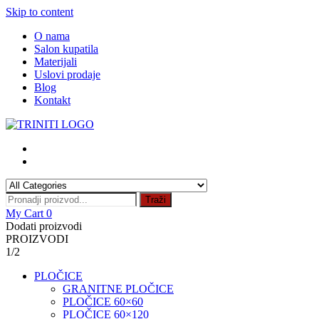
Skip to content
O nama
Salon kupatila
Materijali
Uslovi prodaje
Blog
Kontakt
Traži
My Cart
0
Dodati proizvodi
PROIZVODI
1/2
PLOČICE
GRANITNE PLOČICE
PLOČICE 60×60
PLOČICE 60×120