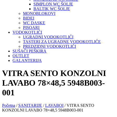
SIMPLON WC ŠOLJE
BALTIK WC ŠOLJE
MONOBLOKOVI
BIDEI
WC DASKE
PISOARI
VODOKOTLIĆI
UGRADNI VODOKOTLIĆI
TASTERI ZA UGRADNE VODOKOTLIĆE
PREDZIDNI VODOKOTLIĆI
SUŠAČI PEŠKIRA
OUTLET
GALANTERIJA
VITRA SENTO KONZOLNI
LAVABO 78×48,5 5948B003-
001
Početna
/
SANITARIJE
/
LAVABOI
/ VITRA SENTO
KONZOLNI LAVABO 78×48,5 5948B003-001