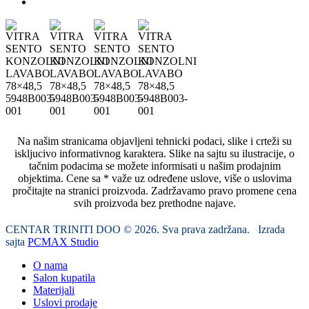
Na našim stranicama objavljeni tehnicki podaci, slike i crteži su
iskljucivo informativnog karaktera. Slike na sajtu su ilustracije, o
tačnim podacima se možete informisati u našim prodajnim
objektima. Cene sa * važe uz određene uslove, više o uslovima
pročitajte na stranici proizvoda. Zadržavamo pravo promene cena
svih proizvoda bez prethodne najave.
CENTAR TRINITI DOO © 2026. Sva prava zadržana. Izrada
sajta
PCMAX Studio
O nama
Salon kupatila
Materijali
Uslovi prodaje