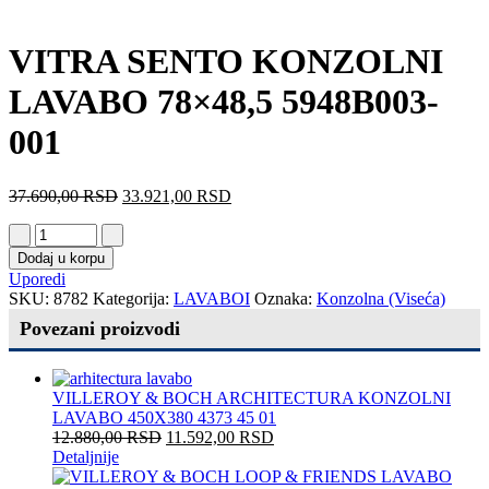
VITRA SENTO KONZOLNI
LAVABO 78×48,5 5948B003-
001
37.690,00
RSD
33.921,00
RSD
Dodaj u korpu
Uporedi
SKU:
8782
Kategorija:
LAVABOI
Oznaka:
Konzolna (Viseća)
Povezani proizvodi
VILLEROY & BOCH ARCHITECTURA KONZOLNI
LAVABO 450X380 4373 45 01
12.880,00
RSD
11.592,00
RSD
Detaljnije