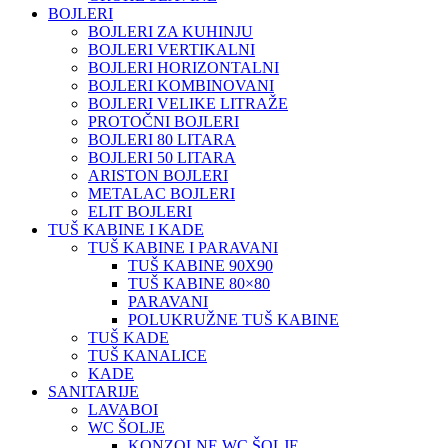
BOJLERI
BOJLERI ZA KUHINJU
BOJLERI VERTIKALNI
BOJLERI HORIZONTALNI
BOJLERI KOMBINOVANI
BOJLERI VELIKE LITRAŽE
PROTOČNI BOJLERI
BOJLERI 80 LITARA
BOJLERI 50 LITARA
ARISTON BOJLERI
METALAC BOJLERI
ELIT BOJLERI
TUŠ KABINE I KADE
TUŠ KABINE I PARAVANI
TUŠ KABINE 90X90
TUŠ KABINE 80×80
PARAVANI
POLUKRUŽNE TUŠ KABINE
TUŠ KADE
TUŠ KANALICE
KADE
SANITARIJE
LAVABOI
WC ŠOLJE
KONZOLNE WC ŠOLJE