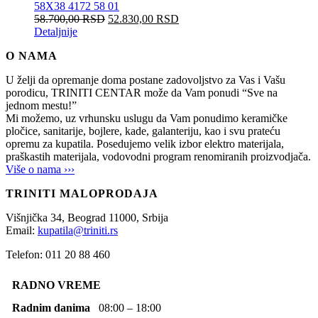
58X38 4172 58 01
58.700,00
RSD
52.830,00
RSD
Detaljnije
O NAMA
U želji da opremanje doma postane zadovoljstvo za Vas i Vašu
porodicu, TRINITI CENTAR može da Vam ponudi “Sve na
jednom mestu!”
Mi možemo, uz vrhunsku uslugu da Vam ponudimo keramičke
pločice, sanitarije, bojlere, kade, galanteriju, kao i svu prateću
opremu za kupatila. Posedujemo velik izbor elektro materijala,
praškastih materijala, vodovodni program renomiranih proizvodjača.
Više o nama ›››
TRINITI MALOPRODAJA
Višnjička 34,
Beograd
11000,
Srbija
Email:
kupatila@triniti.rs
Telefon: 011 20 88 460
RADNO VREME
Radnim danima
08:00 – 18:00