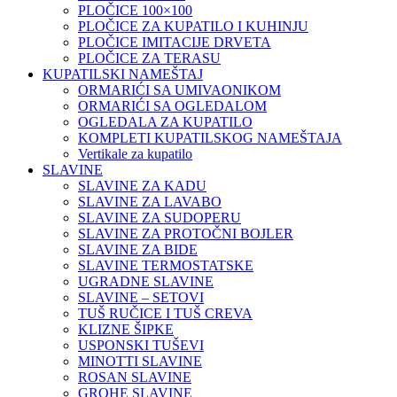
PLOČICE 100×100
PLOČICE ZA KUPATILO I KUHINJU
PLOČICE IMITACIJE DRVETA
PLOČICE ZA TERASU
KUPATILSKI NAMEŠTAJ
ORMARIĆI SA UMIVAONIKOM
ORMARIĆI SA OGLEDALOM
OGLEDALA ZA KUPATILO
KOMPLETI KUPATILSKOG NAMEŠTAJA
Vertikale za kupatilo
SLAVINE
SLAVINE ZA KADU
SLAVINE ZA LAVABO
SLAVINE ZA SUDOPERU
SLAVINE ZA PROTOČNI BOJLER
SLAVINE ZA BIDE
SLAVINE TERMOSTATSKE
UGRADNE SLAVINE
SLAVINE – SETOVI
TUŠ RUČICE I TUŠ CREVA
KLIZNE ŠIPKE
USPONSKI TUŠEVI
MINOTTI SLAVINE
ROSAN SLAVINE
GROHE SLAVINE