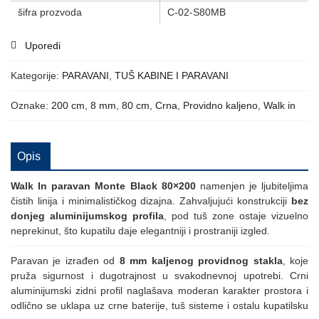
šifra prozvoda
C-02-S80MB
Uporedi
Kategorije:
PARAVANI
,
TUŠ KABINE I PARAVANI
Oznake:
200 cm
,
8 mm
,
80 cm
,
Crna
,
Providno kaljeno
,
Walk in
Opis
Walk In paravan Monte Black 80×200
namenjen je ljubiteljima
čistih linija i minimalističkog dizajna. Zahvaljujući konstrukciji
bez
donjeg aluminijumskog profila
, pod tuš zone ostaje vizuelno
neprekinut, što kupatilu daje elegantniji i prostraniji izgled.
Paravan je izrađen od
8 mm kaljenog providnog stakla
, koje
pruža sigurnost i dugotrajnost u svakodnevnoj upotrebi. Crni
aluminijumski zidni profil naglašava moderan karakter prostora i
odlično se uklapa uz crne baterije, tuš sisteme i ostalu kupatilsku