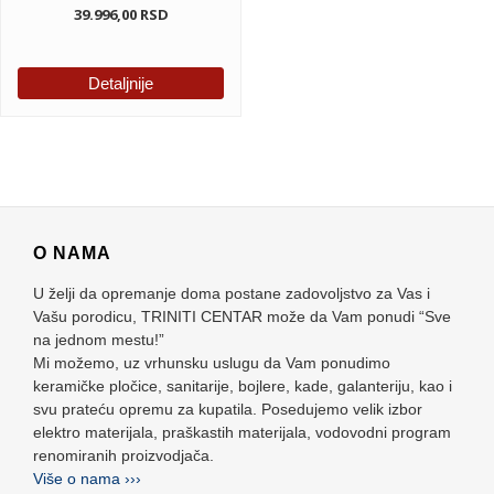
39.996,00
RSD
Detaljnije
O NAMA
U želji da opremanje doma postane zadovoljstvo za Vas i
Vašu porodicu, TRINITI CENTAR može da Vam ponudi “Sve
na jednom mestu!”
Mi možemo, uz vrhunsku uslugu da Vam ponudimo
keramičke pločice, sanitarije, bojlere, kade, galanteriju, kao i
svu prateću opremu za kupatila. Posedujemo velik izbor
elektro materijala, praškastih materijala, vodovodni program
renomiranih proizvodjača.
Više o nama ›››