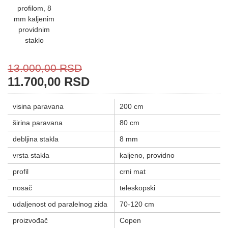
13.000,00
RSD
11.700,00
RSD
visina paravana
200 cm
širina paravana
80 cm
debljina stakla
8 mm
vrsta stakla
kaljeno, providno
profil
crni mat
nosač
teleskopski
udaljenost od paralelnog zida
70-120 cm
proizvođač
Copen