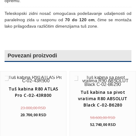
opremu.
Teleskopski zidni nosač omogućava podešavanje udaljenosti od
paralelnog zida u rasponu od
70 do 120 cm
, čime se montaža
lako prilagođava različitim dimenzijama tuš zone.
Povezani proizvodi
Tuš kabina R80 ATLAS
Tuš kabina sa pivot
Pro C-02-43R800
vratima R80 ABSOLUT
Black C-02-B6280
23.000,00
RSD
20.700,00
RSD
58.600,00
RSD
52.740,00
RSD