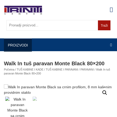
Skip
to
content
Traži
PROIZVODI
Walk In tuš paravan Monte Black 80×200
Početna
/
TUŠ KABINE I KADE
/
TUŠ KABINE I PARAVANI
/
PARAVANI
/ Walk In tuš
paravan Monte Black 80×200