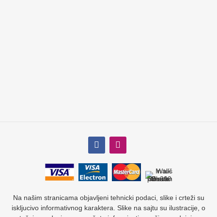
Na našim stranicama objavljeni tehnicki podaci, slike i crteži su
iskljucivo informativnog karaktera. Slike na sajtu su ilustracije, o