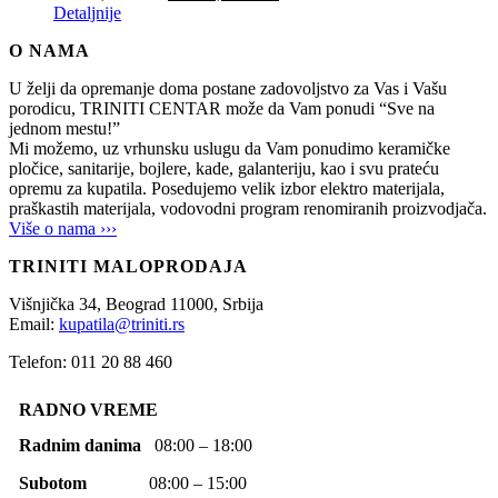
Detaljnije
O NAMA
U želji da opremanje doma postane zadovoljstvo za Vas i Vašu
porodicu, TRINITI CENTAR može da Vam ponudi “Sve na
jednom mestu!”
Mi možemo, uz vrhunsku uslugu da Vam ponudimo keramičke
pločice, sanitarije, bojlere, kade, galanteriju, kao i svu prateću
opremu za kupatila. Posedujemo velik izbor elektro materijala,
praškastih materijala, vodovodni program renomiranih proizvodjača.
Više o nama ›››
TRINITI MALOPRODAJA
Višnjička 34,
Beograd
11000,
Srbija
Email:
kupatila@triniti.rs
Telefon: 011 20 88 460
RADNO VREME
Radnim danima
08:00 – 18:00
Subotom
08:00 – 15:00