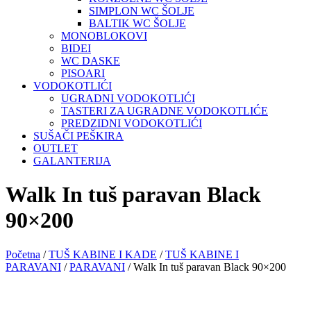
SIMPLON WC ŠOLJE
BALTIK WC ŠOLJE
MONOBLOKOVI
BIDEI
WC DASKE
PISOARI
VODOKOTLIĆI
UGRADNI VODOKOTLIĆI
TASTERI ZA UGRADNE VODOKOTLIĆE
PREDZIDNI VODOKOTLIĆI
SUŠAČI PEŠKIRA
OUTLET
GALANTERIJA
Walk In tuš paravan Black
90×200
Početna
/
TUŠ KABINE I KADE
/
TUŠ KABINE I
PARAVANI
/
PARAVANI
/ Walk In tuš paravan Black 90×200