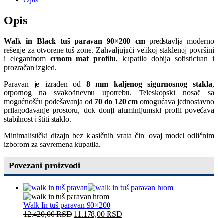
Opis
Walk in Black tuš paravan 90×200 cm
predstavlja moderno
rešenje za otvorene tuš zone. Zahvaljujući velikoj staklenoj površini
i elegantnom
crnom mat profilu
, kupatilo dobija sofisticiran i
prozračan izgled.
Paravan je izrađen od
8 mm kaljenog sigurnosnog stakla
,
otpornog na svakodnevnu upotrebu. Teleskopski nosač sa
mogućnošću podešavanja od
70 do 120 cm
omogućava jednostavno
prilagođavanje prostoru, dok donji aluminijumski profil povećava
stabilnost i štiti staklo.
Minimalistički dizajn bez klasičnih vrata čini ovaj model odličnim
izborom za savremena kupatila.
Povezani proizvodi
Walk In tuš paravan 90×200
12.420,00
RSD
11.178,00
RSD