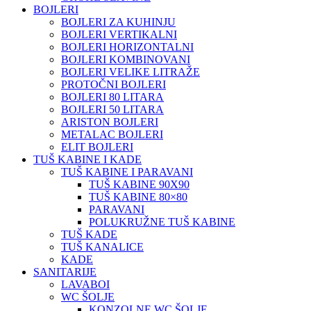
BOJLERI
BOJLERI ZA KUHINJU
BOJLERI VERTIKALNI
BOJLERI HORIZONTALNI
BOJLERI KOMBINOVANI
BOJLERI VELIKE LITRAŽE
PROTOČNI BOJLERI
BOJLERI 80 LITARA
BOJLERI 50 LITARA
ARISTON BOJLERI
METALAC BOJLERI
ELIT BOJLERI
TUŠ KABINE I KADE
TUŠ KABINE I PARAVANI
TUŠ KABINE 90X90
TUŠ KABINE 80×80
PARAVANI
POLUKRUŽNE TUŠ KABINE
TUŠ KADE
TUŠ KANALICE
KADE
SANITARIJE
LAVABOI
WC ŠOLJE
KONZOLNE WC ŠOLJE