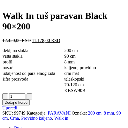
Walk In tuš paravan Black
90×200
12.420,00
RSD
11.178,00
RSD
debljina stakla
200 cm
vrsta stakla
90 cm
profil
8 mm
nosač
kaljeno, providno
udaljenost od paralelnog zida
crni mat
šifra prozvoda
teleskopski
70-120 cm
KBSW90B
Dodaj u korpu
Uporedi
SKU:
99749
Kategorija:
PARAVANI
Oznake:
200 cm
,
8 mm
,
90
cm
,
Crna
,
Providno kaljeno
,
Walk in
Opis