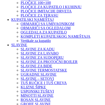
PLOČICE 100×100
PLOČICE ZA KUPATILO I KUHINJU
PLOČICE IMITACIJE DRVETA
PLOČICE ZA TERASU
KUPATILSKI NAMEŠTAJ
ORMARIĆI SA UMIVAONIKOM
ORMARIĆI SA OGLEDALOM
OGLEDALA ZA KUPATILO
KOMPLETI KUPATILSKOG NAMEŠTAJA
Vertikale za kupatilo
SLAVINE
SLAVINE ZA KADU
SLAVINE ZA LAVABO
SLAVINE ZA SUDOPERU
SLAVINE ZA PROTOČNI BOJLER
SLAVINE ZA BIDE
SLAVINE TERMOSTATSKE
UGRADNE SLAVINE
SLAVINE – SETOVI
TUŠ RUČICE I TUŠ CREVA
KLIZNE ŠIPKE
USPONSKI TUŠEVI
MINOTTI SLAVINE
ROSAN SLAVINE
GROHE SLAVINE