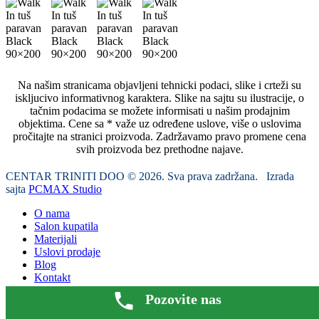
Na našim stranicama objavljeni tehnicki podaci, slike i crteži su
iskljucivo informativnog karaktera. Slike na sajtu su ilustracije, o
tačnim podacima se možete informisati u našim prodajnim
objektima. Cene sa * važe uz određene uslove, više o uslovima
pročitajte na stranici proizvoda. Zadržavamo pravo promene cena
svih proizvoda bez prethodne najave.
CENTAR TRINITI DOO © 2026. Sva prava zadržana. Izrada
sajta
PCMAX Studio
O nama
Salon kupatila
Materijali
Uslovi prodaje
Blog
Kontakt
Pozovite nas