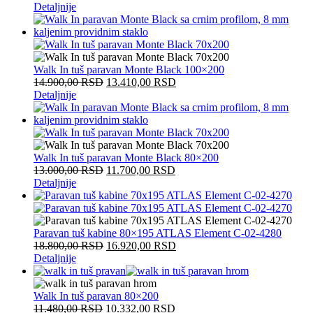
Detaljnije
Walk In tuš paravan Monte Black 100×200
14.900,00
RSD
13.410,00
RSD
Detaljnije
Walk In tuš paravan Monte Black 80×200
13.000,00
RSD
11.700,00
RSD
Detaljnije
Paravan tuš kabine 80×195 ATLAS Element C-02-4280
18.800,00
RSD
16.920,00
RSD
Detaljnije
Walk In tuš paravan 80×200
11.480,00
RSD
10.332,00
RSD