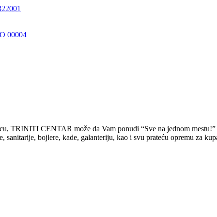
22001
rodicu, TRINITI CENTAR može da Vam ponudi “Sve na jednom mestu!”
tarije, bojlere, kade, galanteriju, kao i svu prateću opremu za kupati