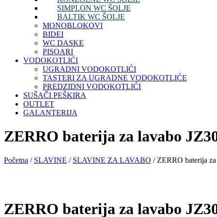
SIMPLON WC ŠOLJE
BALTIK WC ŠOLJE
MONOBLOKOVI
BIDEI
WC DASKE
PISOARI
VODOKOTLIĆI
UGRADNI VODOKOTLIĆI
TASTERI ZA UGRADNE VODOKOTLIĆE
PREDZIDNI VODOKOTLIĆI
SUŠAČI PEŠKIRA
OUTLET
GALANTERIJA
ZERRO baterija za lavabo JZ3
Početna
/
SLAVINE
/
SLAVINE ZA LAVABO
/ ZERRO baterija za
ZERRO baterija za lavabo JZ3