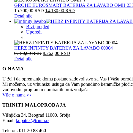
GROHE EUROSMART BATERIJA ZA LAVABO OMH 233
15.700,00
RSD
14.130,00
RSD
Detaljnije
Brzi pregled
Uporedi
HERZ INFINITY BATERIJA ZA LAVABO 00004
9.180,00
RSD
8.262,00
RSD
Detaljnije
O NAMA
U želji da opremanje doma postane zadovoljstvo za Vas i Vašu po
Mi možemo, uz vrhunsku uslugu da Vam ponudimo keramičke pločice, sani
vodovodni program renomiranih proizvodjača.
Više o nama ›››
TRINITI MALOPRODAJA
Višnjička 34,
Beograd
11000,
Srbija
Email:
kupatila@triniti.rs
Telefon: 011 20 88 460