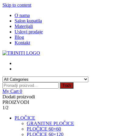
Skip to content
O nama
Salon kupatila
Materijali
Uslovi prodaje
Blog
Kontakt
Traži
My Cart
0
Dodati proizvodi
PROIZVODI
1/2
PLOČICE
GRANITNE PLOČICE
PLOČICE 60×60
PLOČICE 60×120