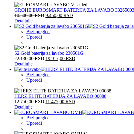
GROHE EUROSMART BATERIJA ZA LAVABO 3326500
10.500,00
RSD
9.450,00
RSD
Detaljnije
Brzi pregled
Uporedi
S2 Gold baterija za lavabo 230501G
22.130,00
RSD
19.917,00
RSD
Detaljnije
Brzi pregled
Uporedi
HERZ ELITE BATERIJA ZA LAVABO 00088
12.750,00
RSD
11.475,00
RSD
Detaljnije
Brzi pregled
Uporedi