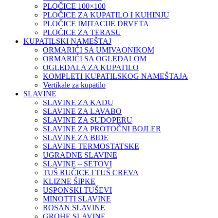
PLOČICE 100×100
PLOČICE ZA KUPATILO I KUHINJU
PLOČICE IMITACIJE DRVETA
PLOČICE ZA TERASU
KUPATILSKI NAMEŠTAJ
ORMARIĆI SA UMIVAONIKOM
ORMARIĆI SA OGLEDALOM
OGLEDALA ZA KUPATILO
KOMPLETI KUPATILSKOG NAMEŠTAJA
Vertikale za kupatilo
SLAVINE
SLAVINE ZA KADU
SLAVINE ZA LAVABO
SLAVINE ZA SUDOPERU
SLAVINE ZA PROTOČNI BOJLER
SLAVINE ZA BIDE
SLAVINE TERMOSTATSKE
UGRADNE SLAVINE
SLAVINE – SETOVI
TUŠ RUČICE I TUŠ CREVA
KLIZNE ŠIPKE
USPONSKI TUŠEVI
MINOTTI SLAVINE
ROSAN SLAVINE
GROHE SLAVINE