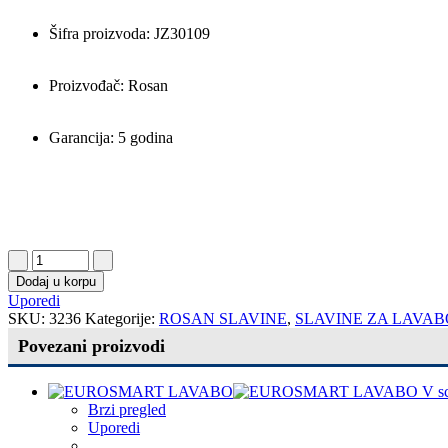
Šifra proizvoda: JZ30109
Proizvođač: Rosan
Garancija: 5 godina
Dodaj u korpu
Uporedi
SKU:
3236
Kategorije:
ROSAN SLAVINE
,
SLAVINE ZA LAVAB
Povezani proizvodi
Brzi pregled
Uporedi