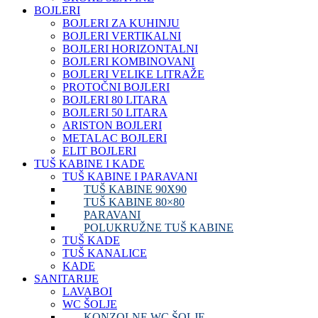
BOJLERI
BOJLERI ZA KUHINJU
BOJLERI VERTIKALNI
BOJLERI HORIZONTALNI
BOJLERI KOMBINOVANI
BOJLERI VELIKE LITRAŽE
PROTOČNI BOJLERI
BOJLERI 80 LITARA
BOJLERI 50 LITARA
ARISTON BOJLERI
METALAC BOJLERI
ELIT BOJLERI
TUŠ KABINE I KADE
TUŠ KABINE I PARAVANI
TUŠ KABINE 90X90
TUŠ KABINE 80×80
PARAVANI
POLUKRUŽNE TUŠ KABINE
TUŠ KADE
TUŠ KANALICE
KADE
SANITARIJE
LAVABOI
WC ŠOLJE
KONZOLNE WC ŠOLJE