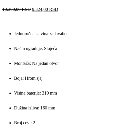
10.360,00
RSD
9.324,00
RSD
Jednoručna slavina za lavabo
Način ugradnje: Stojeća
Montaža: Na jedan otvor
Boja: Hrom sjaj
Visina baterije: 310 mm
Dužina izliva: 160 mm
Broj cevi: 2