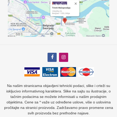
Na našim stranicama objavljeni tehnicki podaci, slike i crteži su
iskljucivo informativnog karaktera. Slike na sajtu su ilustracije, o
tačnim podacima se možete informisati u našim prodajnim
objektima. Cene sa * važe uz određene uslove, više o uslovima
pročitajte na stranici proizvoda. Zadržavamo pravo promene cena
svih proizvoda bez prethodne najave.