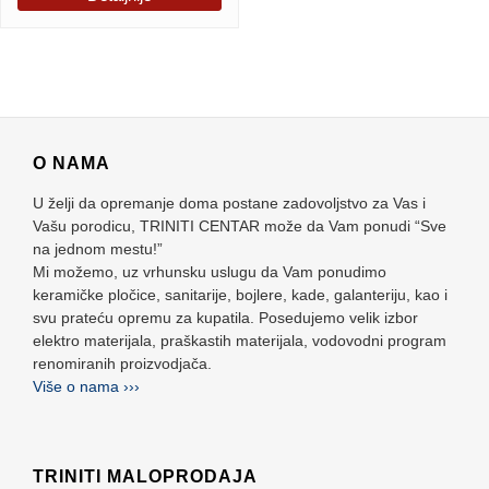
O NAMA
U želji da opremanje doma postane zadovoljstvo za Vas i
Vašu porodicu, TRINITI CENTAR može da Vam ponudi “Sve
na jednom mestu!”
Mi možemo, uz vrhunsku uslugu da Vam ponudimo
keramičke pločice, sanitarije, bojlere, kade, galanteriju, kao i
svu prateću opremu za kupatila. Posedujemo velik izbor
elektro materijala, praškastih materijala, vodovodni program
renomiranih proizvodjača.
Više o nama ›››
TRINITI MALOPRODAJA