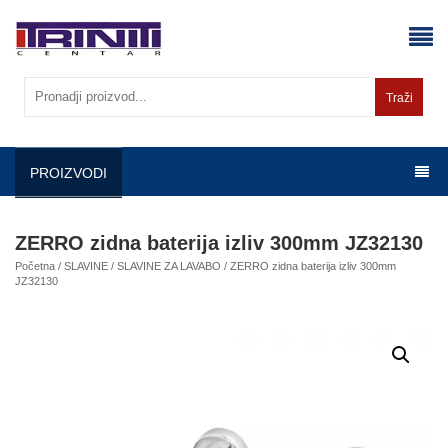
Skip
to
content
Traži
PROIZVODI
ZERRO zidna baterija izliv 300mm JZ32130
Početna
/
SLAVINE
/
SLAVINE ZA LAVABO
/ ZERRO zidna baterija izliv 300mm
JZ32130