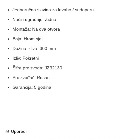
Jednoručna slavina za lavabo / sudoperu
Način ugradnje: Zidna
Montaža: Na dva otvora
Boja: Hrom sjaj
Dužina izliva: 300 mm
Izliv: Pokretni
Šifra proizvoda: JZ32130
Proizvođač: Rosan
Garancija: 5 godina
Uporedi