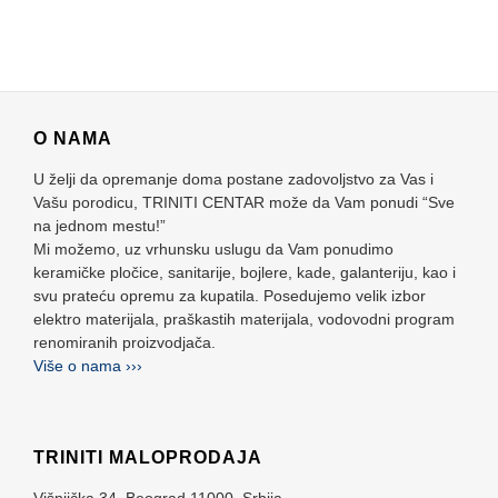
O NAMA
U želji da opremanje doma postane zadovoljstvo za Vas i
Vašu porodicu, TRINITI CENTAR može da Vam ponudi “Sve
na jednom mestu!”
Mi možemo, uz vrhunsku uslugu da Vam ponudimo
keramičke pločice, sanitarije, bojlere, kade, galanteriju, kao i
svu prateću opremu za kupatila. Posedujemo velik izbor
elektro materijala, praškastih materijala, vodovodni program
renomiranih proizvodjača.
Više o nama ›››
TRINITI MALOPRODAJA
Višnjička 34,
Beograd
11000,
Srbija