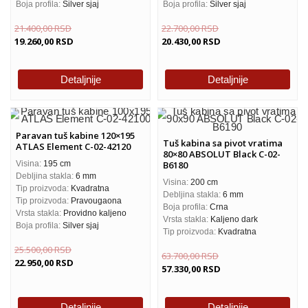
Boja profila:
Silver sjaj
Boja profila:
Silver sjaj
21.400,00
RSD
22.700,00
RSD
19.260,00
RSD
20.430,00
RSD
Detaljnije
Detaljnije
Paravan tuš kabine 120×195
Tuš kabina sa pivot vratima
ATLAS Element C-02-42120
80×80 ABSOLUT Black C-02-
Visina:
195 cm
B6180
Debljina stakla:
6 mm
Visina:
200 cm
Tip proizvoda:
Kvadratna
Debljina stakla:
6 mm
Tip proizvoda:
Pravougaona
Boja profila:
Crna
Vrsta stakla:
Providno kaljeno
Vrsta stakla:
Kaljeno dark
Boja profila:
Silver sjaj
Tip proizvoda:
Kvadratna
25.500,00
RSD
63.700,00
RSD
22.950,00
RSD
57.330,00
RSD
Detaljnije
Detaljnije