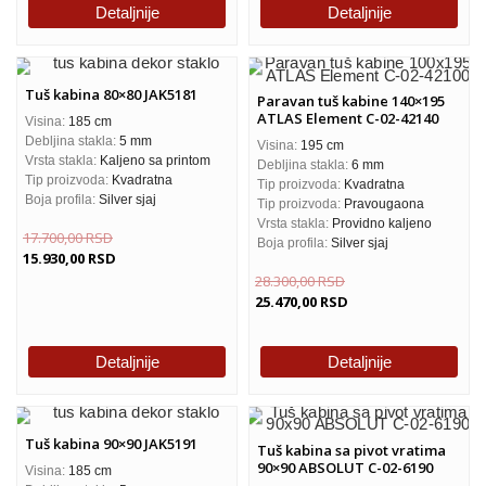
Detaljnije
Detaljnije
Tuš kabina 80×80 JAK5181
Paravan tuš kabine 140×195
ATLAS Element C-02-42140
Visina:
185 cm
Debljina stakla:
5 mm
Visina:
195 cm
Vrsta stakla:
Kaljeno sa printom
Debljina stakla:
6 mm
Tip proizvoda:
Kvadratna
Tip proizvoda:
Kvadratna
Boja profila:
Silver sjaj
Tip proizvoda:
Pravougaona
Vrsta stakla:
Providno kaljeno
17.700,00
RSD
Boja profila:
Silver sjaj
15.930,00
RSD
28.300,00
RSD
25.470,00
RSD
Detaljnije
Detaljnije
Tuš kabina 90×90 JAK5191
Tuš kabina sa pivot vratima
90×90 ABSOLUT C-02-6190
Visina:
185 cm