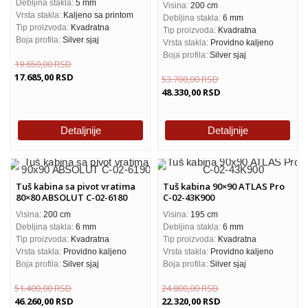
Debljina stakla:
5 mm
Visina:
200 cm
Vrsta stakla:
Kaljeno sa printom
Debljina stakla:
6 mm
Tip proizvoda:
Kvadratna
Tip proizvoda:
Kvadratna
Boja profila:
Silver sjaj
Vrsta stakla:
Providno kaljeno
Boja profila:
Silver sjaj
19.650,00
RSD
17.685,00
RSD
53.700,00
RSD
48.330,00
RSD
Detaljnije
Detaljnije
Tuš kabina sa pivot vratima
Tuš kabina 90×90 ATLAS Pro
80×80 ABSOLUT C-02-6180
C-02-43K900
Visina:
200 cm
Visina:
195 cm
Debljina stakla:
6 mm
Debljina stakla:
6 mm
Tip proizvoda:
Kvadratna
Tip proizvoda:
Kvadratna
Vrsta stakla:
Providno kaljeno
Vrsta stakla:
Providno kaljeno
Boja profila:
Silver sjaj
Boja profila:
Silver sjaj
51.400,00
RSD
24.800,00
RSD
46.260,00
RSD
22.320,00
RSD