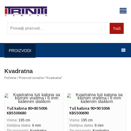
Skip
to
content
Traži
PROIZVODI
Kvadratna
Početna
/ Proizvod označen “Kvadratna”
Tuš kabina 80×80 5006
Tuš kabina 90×90 5006
KBS500680
KBS500690
Visina:
195 cm
Visina:
195 cm
Debljina stakla:
6 mm
Debljina stakla:
6 mm
Tip proizvoda:
Kvadratna
Tip proizvoda:
Kvadratna