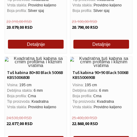
Vrsta stakla:
Providno kaljeno
Vrsta stakla:
Providno kaljeno
Boja profila:
Silver sjaj
Boja profila:
Silver sjaj
22.310,00
RSD
23.100,00
RSD
20.079,00
RSD
20.790,00
RSD
Detaljnije
Detaljnije
Tuš kabina 80×80 Black 5006B
Tuš kabina 90×90 Black 5006B
KBS500680B
KBS500690B
Visina:
195 cm
Visina:
195 cm
Debljina stakla:
6 mm
Debljina stakla:
6 mm
Boja profila:
Crna
Boja profila:
Crna
Tip proizvoda:
Kvadratna
Tip proizvoda:
Kvadratna
Vrsta stakla:
Providno kaljeno
Vrsta stakla:
Providno kaljeno
24.530,00
RSD
25.400,00
RSD
22.077,00
RSD
22.860,00
RSD