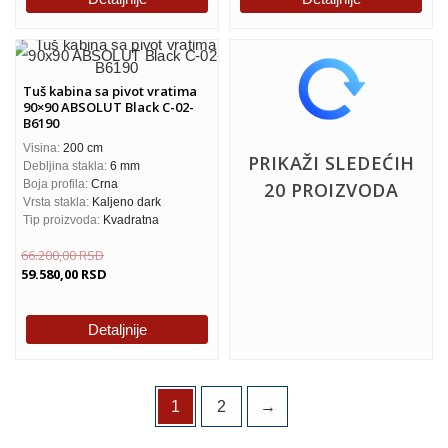
Tuš kabina sa pivot vratima
90×90 ABSOLUT Black C-02-
B6190
Visina:
200 cm
PRIKAŽI SLEDEĆIH
Debljina stakla:
6 mm
Boja profila:
Crna
20 PROIZVODA
Vrsta stakla:
Kaljeno dark
Tip proizvoda:
Kvadratna
66.200,00
RSD
59.580,00
RSD
Detaljnije
1
2
→