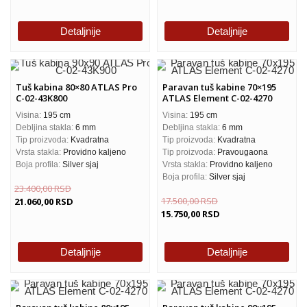
Detaljnije
Detaljnije
Tuš kabina 80×80 ATLAS Pro
Paravan tuš kabine 70×195
C-02-43K800
ATLAS Element C-02-4270
Visina:
195 cm
Visina:
195 cm
Debljina stakla:
6 mm
Debljina stakla:
6 mm
Tip proizvoda:
Kvadratna
Tip proizvoda:
Kvadratna
Vrsta stakla:
Providno kaljeno
Tip proizvoda:
Pravougaona
Boja profila:
Silver sjaj
Vrsta stakla:
Providno kaljeno
Boja profila:
Silver sjaj
23.400,00
RSD
17.500,00
RSD
21.060,00
RSD
15.750,00
RSD
Detaljnije
Detaljnije