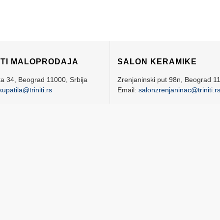
ITI MALOPRODAJA
SALON KERAMIKE
ka 34,
Beograd
11000,
Srbija
Zrenjaninski put 98n,
Beograd
1
kupatila@triniti.rs
Email:
salonzrenjaninac@triniti.r
n: 011 20 88 460
Telefon: 011 77 01 591
NO VREME
RADNO VREME
nim danima
08:00 – 18:00
Radnim danima
09:00 – 18:
botom
08:00 – 15:00
Subotom
09:00 – 15:
deljom
neradan dan
Nedeljom
neradan dan