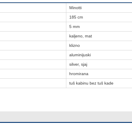
Minotti
185 cm
5 mm
kaljeno, mat
klizno
aluminijuski
silver, sjaj
hromirana
tuš kabinu bez tuš kade