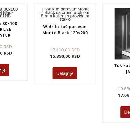
a 80×100
Walk In tuš paravan
Black
Monte Black 120×200
01NB
00
RSD
17.100,00
RSD
00
RSD
15.390,00
RSD
Tuš ka
nije
J
Detaljnije
19.65
17.68
Det