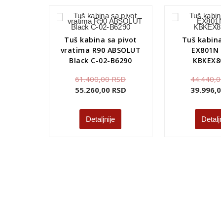
Tuš kabina sa pivot
Tuš kabin
vratima R90 ABSOLUT
EX801N 
Black C-02-B6290
KBKEX8
61.400,00
RSD
44.440,
55.260,00
RSD
39.996,
Detaljnije
Detalj