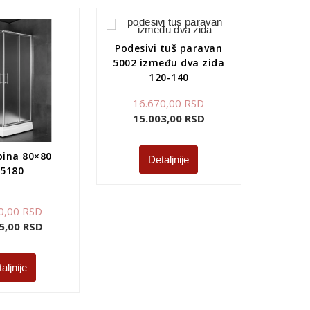
Podesivi tuš paravan
5002 između dva zida
120-140
16.670,00
RSD
15.003,00
RSD
bina 80×80
Detaljnije
A5180
0,00
RSD
5,00
RSD
aljnije