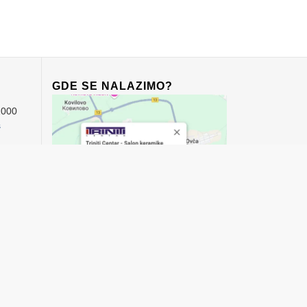
GDE SE NALAZIMO?
1000
s
00
00