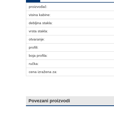
proizvođač:
visina kabine:
debljina stakla:
vrsta stakla:
otvaranje:
profili:
boja profila:
ručka:
cena izražena za:
Povezani proizvodi