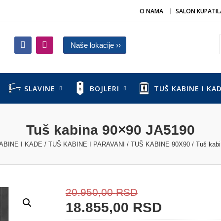
O NAMA
SALON KUPATIL
Naše lokacije ››
SLAVINE
BOJLERI
TUŠ KABINE I KA
Tuš kabina 90×90 JA5190
ABINE I KADE
/
TUŠ KABINE I PARAVANI
/
TUŠ KABINE 90X90
/ Tuš kab
20.950,00
RSD
18.855,00
RSD