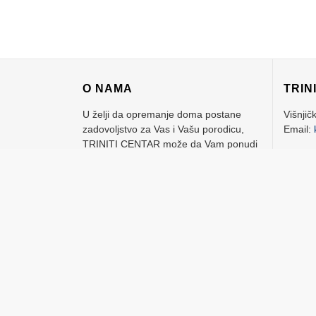
O NAMA
TRIN
U želji da opremanje doma postane
Višnjič
zadovoljstvo za Vas i Vašu porodicu,
Email:
TRINITI CENTAR može da Vam ponudi
“Sve na jednom mestu!”
Telefo
Mi možemo, uz vrhunsku uslugu da
Vam ponudimo keramičke pločice,
RAD
sanitarije, bojlere, kade, galanteriju, kao
Rad
i svu prateću opremu za kupatila.
Posedujemo velik izbor elektro
Su
materijala, praškastih materijala,
vodovodni program renomiranih
Ne
proizvodjača.
Više o nama ›››