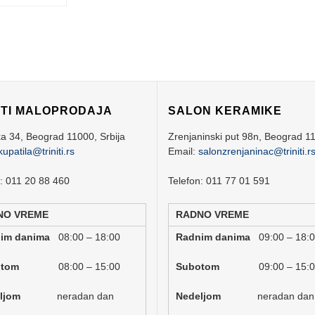
ITI MALOPRODAJA
SALON KERAMIKE
ka 34,
Beograd
11000,
Srbija
Zrenjaninski put 98n,
Beograd
1
kupatila@triniti.rs
Email:
salonzrenjaninac@triniti.r
n: 011 20 88 460
Telefon: 011 77 01 591
NO VREME
RADNO VREME
nim danima
08:00 – 18:00
Radnim danima
09:00 – 18:
botom
08:00 – 15:00
Subotom
09:00 – 15:
deljom
neradan dan
Nedeljom
neradan dan