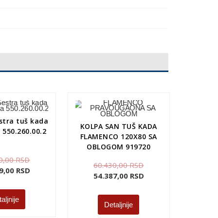
stra tuš kada
KOLPA SAN TUŠ KADA
 550.260.00.2
FLAMENCO 120X80 SA
OBLOGOM 919720
0,00
RSD
60.430,00
RSD
9,00
RSD
54.387,00
RSD
aljnije
Detaljnije