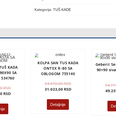
Kategorija:
TUŠ KADE
KOLPA SAN TUS KADA
Geberit Se
TUŠ KADA
ONTEX R-80 SA
90×90 siva
90X90 SA
OBLOGOM 755140
534760
34.470,00
RSD
54.71
00
RSD
31.023,00
RSD
49.23
00
RSD
Detaljnije
Det
nije