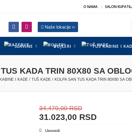
O NAMA
SALON KUPATIL
Naše lokacije ››
SLAVINE
BOJLERI
TUŠ KABINE I KA
TUS KADA TRIN 80X80 SA OBL
KABINE I KADE
/
TUŠ KADE
/ KOLPA SAN TUS KADA TRIN 80X80 SA O
34.470,00
RSD
31.023,00
RSD
Uporedi