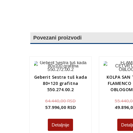
Povezani proizvodi
Geberit Sestra tuš kada
KOLPA SAN 
80×120 grafitna
FLAMENCO 
550.274.00.2
OBLOGOM 
64.440,00
RSD
55.440,
57.996,00
RSD
49.896,
Detaljnije
Detalj