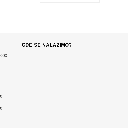
GDE SE NALAZIMO?
1000
s
00
00