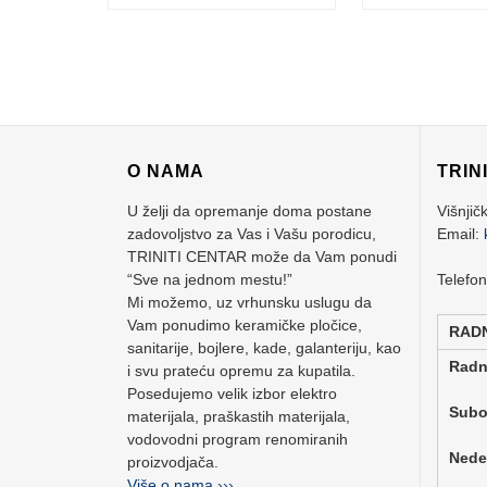
O NAMA
TRIN
U želji da opremanje doma postane
Višnjič
zadovoljstvo za Vas i Vašu porodicu,
Email:
TRINITI CENTAR može da Vam ponudi
“Sve na jednom mestu!”
Telefo
Mi možemo, uz vrhunsku uslugu da
Vam ponudimo keramičke pločice,
RAD
sanitarije, bojlere, kade, galanteriju, kao
Rad
i svu prateću opremu za kupatila.
Posedujemo velik izbor elektro
Su
materijala, praškastih materijala,
vodovodni program renomiranih
Ne
proizvodjača.
Više o nama ›››