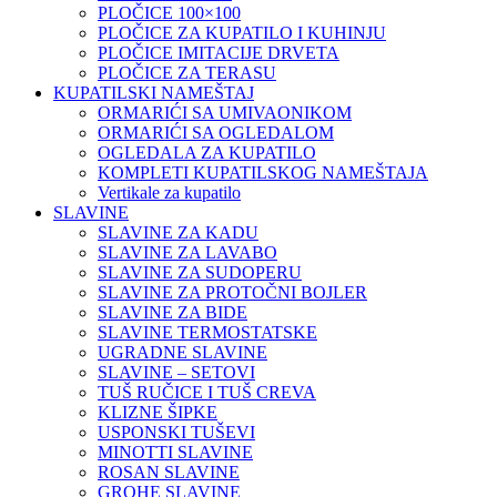
PLOČICE 100×100
PLOČICE ZA KUPATILO I KUHINJU
PLOČICE IMITACIJE DRVETA
PLOČICE ZA TERASU
KUPATILSKI NAMEŠTAJ
ORMARIĆI SA UMIVAONIKOM
ORMARIĆI SA OGLEDALOM
OGLEDALA ZA KUPATILO
KOMPLETI KUPATILSKOG NAMEŠTAJA
Vertikale za kupatilo
SLAVINE
SLAVINE ZA KADU
SLAVINE ZA LAVABO
SLAVINE ZA SUDOPERU
SLAVINE ZA PROTOČNI BOJLER
SLAVINE ZA BIDE
SLAVINE TERMOSTATSKE
UGRADNE SLAVINE
SLAVINE – SETOVI
TUŠ RUČICE I TUŠ CREVA
KLIZNE ŠIPKE
USPONSKI TUŠEVI
MINOTTI SLAVINE
ROSAN SLAVINE
GROHE SLAVINE