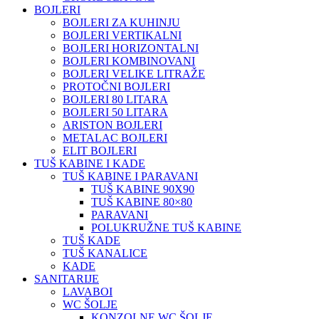
BOJLERI
BOJLERI ZA KUHINJU
BOJLERI VERTIKALNI
BOJLERI HORIZONTALNI
BOJLERI KOMBINOVANI
BOJLERI VELIKE LITRAŽE
PROTOČNI BOJLERI
BOJLERI 80 LITARA
BOJLERI 50 LITARA
ARISTON BOJLERI
METALAC BOJLERI
ELIT BOJLERI
TUŠ KABINE I KADE
TUŠ KABINE I PARAVANI
TUŠ KABINE 90X90
TUŠ KABINE 80×80
PARAVANI
POLUKRUŽNE TUŠ KABINE
TUŠ KADE
TUŠ KANALICE
KADE
SANITARIJE
LAVABOI
WC ŠOLJE
KONZOLNE WC ŠOLJE