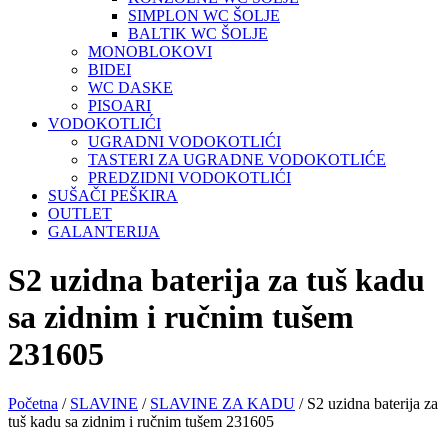
SIMPLON WC ŠOLJE
BALTIK WC ŠOLJE
MONOBLOKOVI
BIDEI
WC DASKE
PISOARI
VODOKOTLIĆI
UGRADNI VODOKOTLIĆI
TASTERI ZA UGRADNE VODOKOTLIĆE
PREDZIDNI VODOKOTLIĆI
SUŠAČI PEŠKIRA
OUTLET
GALANTERIJA
S2 uzidna baterija za tuš kadu
sa zidnim i ručnim tušem
231605
Početna
/
SLAVINE
/
SLAVINE ZA KADU
/ S2 uzidna baterija za
tuš kadu sa zidnim i ručnim tušem 231605