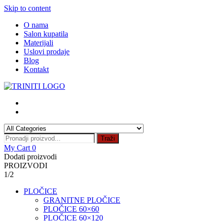
Skip to content
O nama
Salon kupatila
Materijali
Uslovi prodaje
Blog
Kontakt
Traži
My Cart
0
Dodati proizvodi
PROIZVODI
1/2
PLOČICE
GRANITNE PLOČICE
PLOČICE 60×60
PLOČICE 60×120