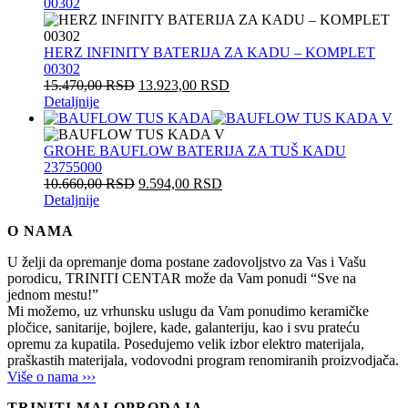
HERZ INFINITY BATERIJA ZA KADU – KOMPLET
00302
15.470,00
RSD
13.923,00
RSD
Detaljnije
GROHE BAUFLOW BATERIJA ZA TUŠ KADU
23755000
10.660,00
RSD
9.594,00
RSD
Detaljnije
O NAMA
U želji da opremanje doma postane zadovoljstvo za Vas i Vašu
porodicu, TRINITI CENTAR može da Vam ponudi “Sve na
jednom mestu!”
Mi možemo, uz vrhunsku uslugu da Vam ponudimo keramičke
pločice, sanitarije, bojlere, kade, galanteriju, kao i svu prateću
opremu za kupatila. Posedujemo velik izbor elektro materijala,
praškastih materijala, vodovodni program renomiranih proizvodjača.
Više o nama ›››
TRINITI MALOPRODAJA