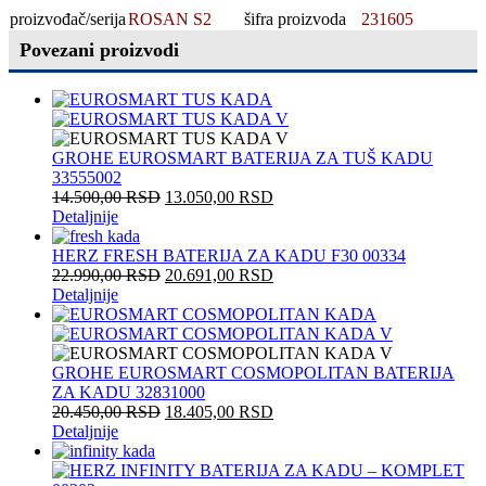
proizvođač/serija
ROSAN S2
šifra proizvoda
231605
Povezani proizvodi
GROHE EUROSMART BATERIJA ZA TUŠ KADU
33555002
14.500,00
RSD
13.050,00
RSD
Detaljnije
HERZ FRESH BATERIJA ZA KADU F30 00334
22.990,00
RSD
20.691,00
RSD
Detaljnije
GROHE EUROSMART COSMOPOLITAN BATERIJA
ZA KADU 32831000
20.450,00
RSD
18.405,00
RSD
Detaljnije