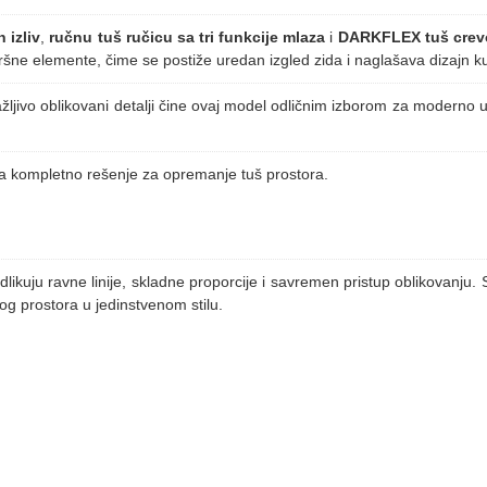
 izliv
,
ručnu tuš ručicu sa tri funkcije mlaza
i
DARKFLEX tuš crev
šne elemente, čime se postiže uredan izgled zida i naglašava dizajn ku
ažljivo oblikovani detalji čine ovaj model odličnim izborom za moderno
ja kompletno rešenje za opremanje tuš prostora.
odlikuju ravne linije, skladne proporcije i savremen pristup oblikovanju.
g prostora u jedinstvenom stilu.