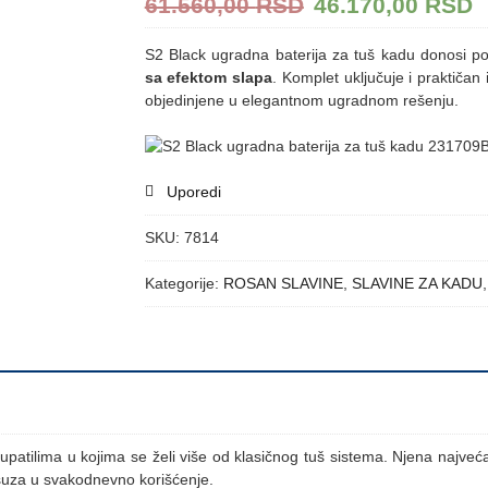
61.560,00
RSD
46.170,00
RSD
S2 Black ugradna baterija za tuš kadu donosi potp
sa efektom slapa
. Komplet uključuje i praktičan i
objedinjene u elegantnom ugradnom rešenju.
Uporedi
SKU:
7814
Kategorije:
ROSAN SLAVINE
,
SLAVINE ZA KADU
patilima u kojima se želi više od klasičnog tuš sistema. Njena najve
ksuza u svakodnevno korišćenje.