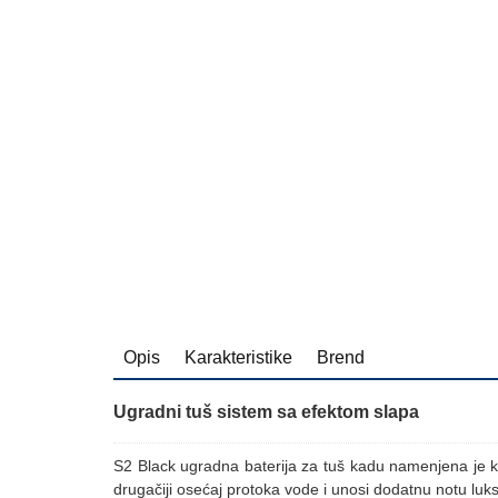
Opis
Karakteristike
Brend
Ugradni tuš sistem sa efektom slapa
S2 Black ugradna baterija za tuš kadu namenjena je ku
drugačiji osećaj protoka vode i unosi dodatnu notu lu