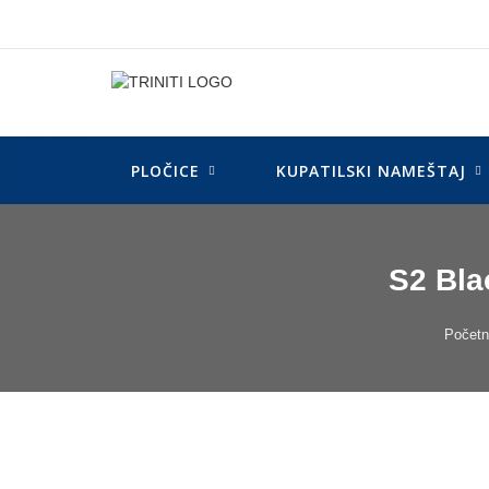
Skip
to
content
PLOČICE
KUPATILSKI NAMEŠTAJ
S2 Bla
Počet