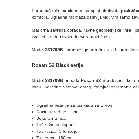
Pored tuš ruže sa slapom, komplet obuhvata
praktičan
komfora. Ugradna montaža ostavlja vidljivim samo zavr
Mat crna završna obrada, ravne geometrijske linije i p
kvalitet izrade i svakodnevna praktičnost.
Model
231709B
namenjen je ugradnji u zid i predstavl
Rosan S2 Black serija
Model
231709B
pripada
Rosan S2 Black
seriji, koju 
kadu i ugradne sisteme, omogućavajući opremanje celo
Ugradna baterija za tuš kadu sa izlivom
Način ugradnje: U zid
Boja: Crna mat
Tuš ruža sa slapom
Tuš ručica: 3 funkcije
Tuš crevo: 150cm