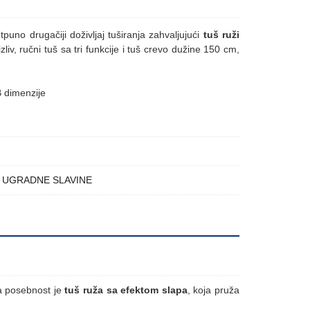
uno drugačiji doživljaj tuširanja zahvaljujući
tuš ruži
zliv, ručni tuš sa tri funkcije i tuš crevo dužine 150 cm,
,
UGRADNE SLAVINE
ća posebnost je
tuš ruža sa efektom slapa
, koja pruža