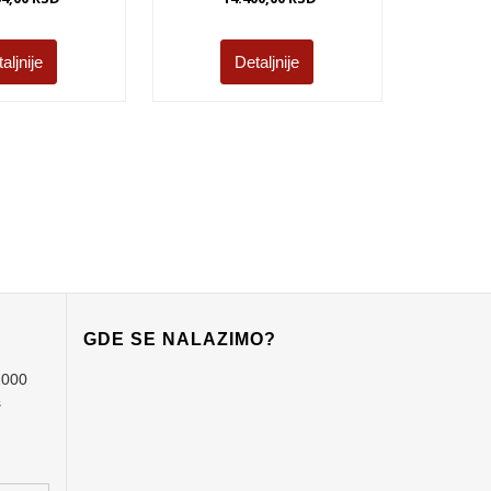
aljnije
Detaljnije
GDE SE NALAZIMO?
1000
s