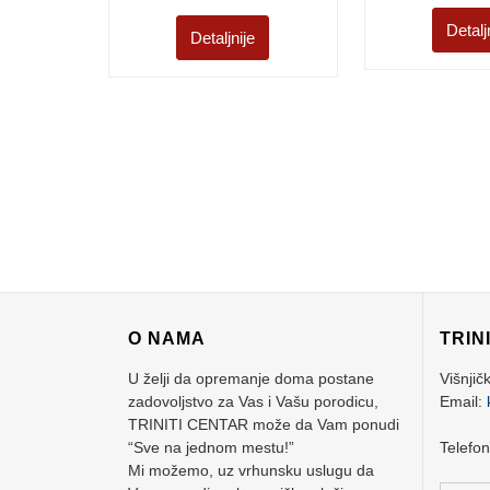
Detalj
Detaljnije
O NAMA
TRIN
U želji da opremanje doma postane
Višnjič
zadovoljstvo za Vas i Vašu porodicu,
Email:
TRINITI CENTAR može da Vam ponudi
“Sve na jednom mestu!”
Telefo
Mi možemo, uz vrhunsku uslugu da