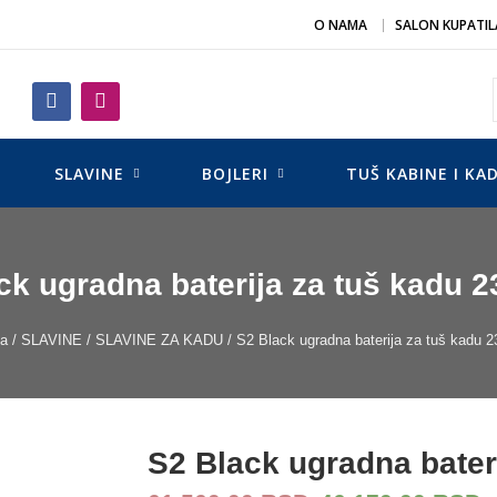
O NAMA
SALON KUPATIL
SLAVINE
BOJLERI
TUŠ KABINE I KA
ck ugradna baterija za tuš kadu 
na
/
SLAVINE
/
SLAVINE ZA KADU
/ S2 Black ugradna baterija za tuš kadu 
S2 Black ugradna bater