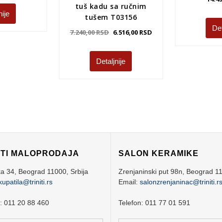
tuš kadu sa ručnim
nije
tušem T03156
Det
7.240,00
RSD
6.516,00
RSD
Detaljnije
ITI MALOPRODAJA
SALON KERAMIKE
ka 34,
Beograd
11000,
Srbija
Zrenjaninski put 98n,
Beograd
1
kupatila@triniti.rs
Email:
salonzrenjaninac@triniti.r
n: 011 20 88 460
Telefon: 011 77 01 591