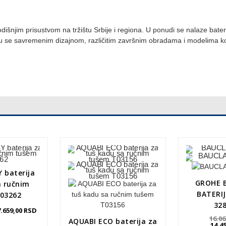
šnjim prisustvom na tržištu Srbije i regiona. U ponudi se nalaze bateri
ju se savremenim dizajnom, različitim završnim obradama i modelima ko
 baterija
GROHE 
a ručnim
BATERI
03262
32
7.659,00
RSD
16.0
AQUABI ECO baterija za
14.4