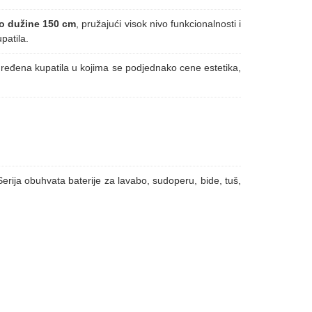
o dužine 150 cm
, pružajući visok nivo funkcionalnosti i
patila.
 uređena kupatila u kojima se podjednako cene estetika,
 Serija obuhvata baterije za lavabo, sudoperu, bide, tuš,