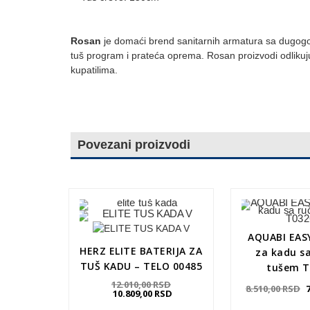
Rosan
je domaći brend sanitarnih armatura sa dugogodi
tuš program i prateća oprema. Rosan proizvodi odliku
kupatilima.
Povezani proizvodi
AQUABI EASY
HERZ ELITE BATERIJA ZA
za kadu s
TUŠ KADU – TELO 00485
tušem T
12.010,00
RSD
8.510,00
RSD
10.809,00
RSD