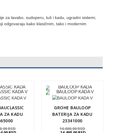
je za lavabo, sudoperu, tuš i kadu, ugradni sistemi,
ji odgovaraju kako klasičnim, tako i modernim
BAUCLASSIC
GROHE BAULOOP
JA ZA KADU
BATERIJA ZA KADU
865000
23341000
60,00
RSD
16.000,00
RSD
54,00
RSD
14.400,00
RSD