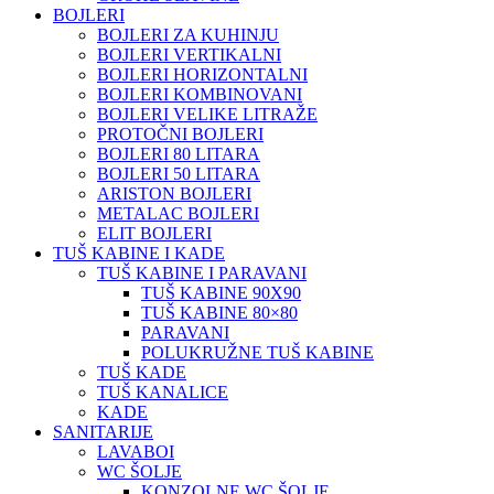
BOJLERI
BOJLERI ZA KUHINJU
BOJLERI VERTIKALNI
BOJLERI HORIZONTALNI
BOJLERI KOMBINOVANI
BOJLERI VELIKE LITRAŽE
PROTOČNI BOJLERI
BOJLERI 80 LITARA
BOJLERI 50 LITARA
ARISTON BOJLERI
METALAC BOJLERI
ELIT BOJLERI
TUŠ KABINE I KADE
TUŠ KABINE I PARAVANI
TUŠ KABINE 90X90
TUŠ KABINE 80×80
PARAVANI
POLUKRUŽNE TUŠ KABINE
TUŠ KADE
TUŠ KANALICE
KADE
SANITARIJE
LAVABOI
WC ŠOLJE
KONZOLNE WC ŠOLJE