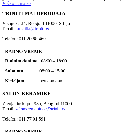
Više o nama ›››
TRINITI MALOPRODAJA
Višnjička 34,
Beograd
11000,
Srbija
Email:
kupatila@triniti.rs
Telefon: 011 20 88 460
RADNO VREME
Radnim danima
08:00 – 18:00
Subotom
08:00 – 15:00
Nedeljom
neradan dan
SALON KERAMIKE
Zrenjaninski put 98n,
Beograd
11000
Email:
salonzrenjaninac@triniti.rs
Telefon: 011 77 01 591
RADNO VREME