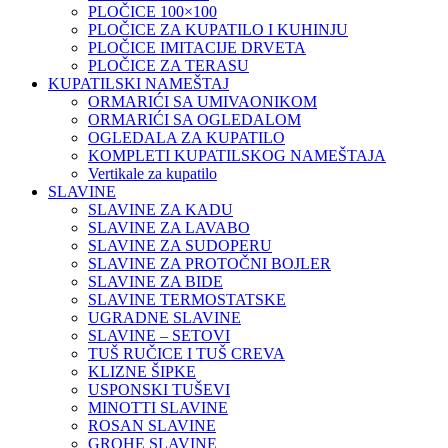
PLOČICE 100×100
PLOČICE ZA KUPATILO I KUHINJU
PLOČICE IMITACIJE DRVETA
PLOČICE ZA TERASU
KUPATILSKI NAMEŠTAJ
ORMARIĆI SA UMIVAONIKOM
ORMARIĆI SA OGLEDALOM
OGLEDALA ZA KUPATILO
KOMPLETI KUPATILSKOG NAMEŠTAJA
Vertikale za kupatilo
SLAVINE
SLAVINE ZA KADU
SLAVINE ZA LAVABO
SLAVINE ZA SUDOPERU
SLAVINE ZA PROTOČNI BOJLER
SLAVINE ZA BIDE
SLAVINE TERMOSTATSKE
UGRADNE SLAVINE
SLAVINE – SETOVI
TUŠ RUČICE I TUŠ CREVA
KLIZNE ŠIPKE
USPONSKI TUŠEVI
MINOTTI SLAVINE
ROSAN SLAVINE
GROHE SLAVINE