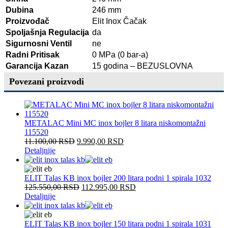
Dubina
246 mm
Proizvođač
Elit Inox Čačak
Spoljašnja Regulacija
da
Sigurnosni Ventil
ne
Radni Pritisak
0 MPa (0 bar-a)
Garancija Kazan
15 godina – BEZUSLOVNA
Povezani proizvodi
METALAC Mini MC inox bojler 8 litara niskomontažni
115520
11.100,00
RSD
9.990,00
RSD
Detaljnije
ELIT Talas KB inox bojler 200 litara podni 1 spirala 1032
125.550,00
RSD
112.995,00
RSD
Detaljnije
ELIT Talas KB inox bojler 150 litara podni 1 spirala 1031