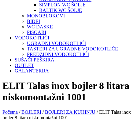
SIMPLON WC ŠOLJE
BALTIK WC ŠOLJE
MONOBLOKOVI
BIDEI
WC DASKE
PISOARI
VODOKOTLIĆI
UGRADNI VODOKOTLIĆI
TASTERI ZA UGRADNE VODOKOTLIĆE
PREDZIDNI VODOKOTLIĆI
SUŠAČI PEŠKIRA
OUTLET
GALANTERIJA
ELIT Talas inox bojler 8 litara
niskomontažni 1001
Početna
/
BOJLERI
/
BOJLERI ZA KUHINJU
/ ELIT Talas inox
bojler 8 litara niskomontažni 1001