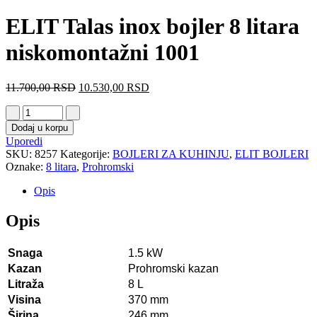
ELIT Talas inox bojler 8 litara
niskomontažni 1001
11.700,00
RSD
10.530,00
RSD
Dodaj u korpu
Uporedi
SKU:
8257
Kategorije:
BOJLERI ZA KUHINJU
,
ELIT BOJLERI
Oznake:
8 litara
,
Prohromski
Opis
Opis
Snaga
1.5 kW
Kazan
Prohromski kazan
Litraža
8 L
Visina
370 mm
Širina
246 mm