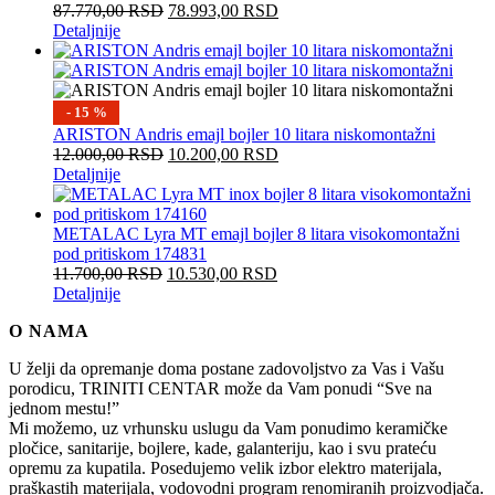
87.770,00
RSD
78.993,00
RSD
Detaljnije
- 15 %
ARISTON Andris emajl bojler 10 litara niskomontažni
12.000,00
RSD
10.200,00
RSD
Detaljnije
METALAC Lyra MT emajl bojler 8 litara visokomontažni
pod pritiskom 174831
11.700,00
RSD
10.530,00
RSD
Detaljnije
O NAMA
U želji da opremanje doma postane zadovoljstvo za Vas i Vašu
porodicu, TRINITI CENTAR može da Vam ponudi “Sve na
jednom mestu!”
Mi možemo, uz vrhunsku uslugu da Vam ponudimo keramičke
pločice, sanitarije, bojlere, kade, galanteriju, kao i svu prateću
opremu za kupatila. Posedujemo velik izbor elektro materijala,
praškastih materijala, vodovodni program renomiranih proizvodjača.