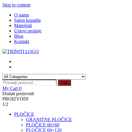
Skip to content
O nama
Salon kupatila
Materijali
Uslovi prodaje
Blog
Kontakt
Traži
My Cart
0
Dodati proizvodi
PROIZVODI
1/2
PLOČICE
GRANITNE PLOČICE
PLOČICE 60×60
PLOČICE 60×120