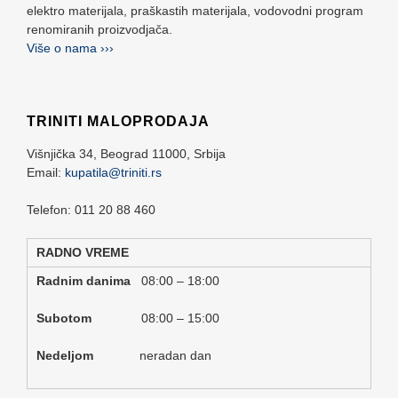
elektro materijala, praškastih materijala, vodovodni program
renomiranih proizvodjača.
Više o nama ›››
TRINITI MALOPRODAJA
Višnjička 34,
Beograd
11000,
Srbija
Email:
kupatila@triniti.rs
Telefon: 011 20 88 460
RADNO VREME
Radnim danima
08:00 – 18:00
Subotom
08:00 – 15:00
Nedeljom
neradan dan