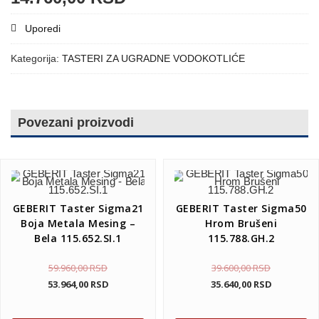
Uporedi
Kategorija:
TASTERI ZA UGRADNE VODOKOTLIĆE
Povezani proizvodi
GEBERIT Taster Sigma21
GEBERIT Taster Sigma50
Boja Metala Mesing –
Hrom Brušeni
Bela 115.652.SI.1
115.788.GH.2
59.960,00
RSD
39.600,00
RSD
53.964,00
RSD
35.640,00
RSD