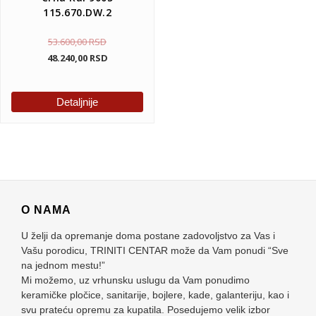
115.670.DW.2
53.600,00
RSD
48.240,00
RSD
Detaljnije
O NAMA
U želji da opremanje doma postane zadovoljstvo za Vas i
Vašu porodicu, TRINITI CENTAR može da Vam ponudi “Sve
na jednom mestu!”
Mi možemo, uz vrhunsku uslugu da Vam ponudimo
keramičke pločice, sanitarije, bojlere, kade, galanteriju, kao i
svu prateću opremu za kupatila. Posedujemo velik izbor