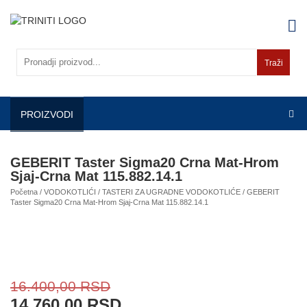
Skip
to
content
Traži
PROIZVODI
GEBERIT Taster Sigma20 Crna Mat-Hrom
Sjaj-Crna Mat 115.882.14.1
Početna
/
VODOKOTLIĆI
/
TASTERI ZA UGRADNE VODOKOTLIĆE
/ GEBERIT
Taster Sigma20 Crna Mat-Hrom Sjaj-Crna Mat 115.882.14.1
16.400,00
RSD
14.760,00
RSD