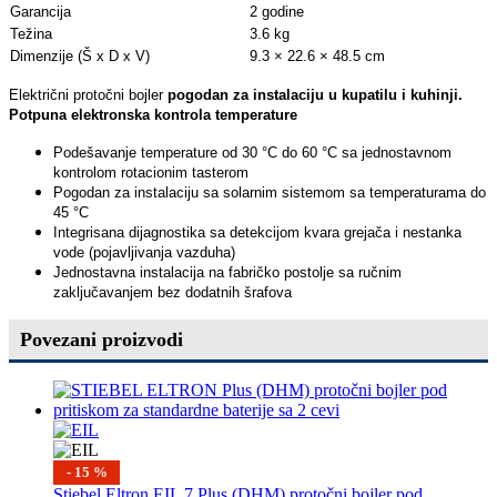
Garancija
2 godine
Težina
3.6 kg
Dimenzije (Š x D x V)
9.3 × 22.6 × 48.5 cm
Električni protočni bojler
pogodan za instalaciju u kupatilu i kuhinji.
Potpuna elektronska kontrola temperature
Podešavanje temperature od 30 °C do 60 °C sa jednostavnom
kontrolom rotacionim tasterom
Pogodan za instalaciju sa solarnim sistemom sa temperaturama do
45 °C
Integrisana dijagnostika sa detekcijom kvara grejača i nestanka
vode (pojavljivanja vazduha)
Jednostavna instalacija na fabričko postolje sa ručnim
zaključavanjem bez dodatnih šrafova
Povezani proizvodi
- 15 %
Stiebel Eltron EIL 7 Plus (DHM) protočni bojler pod