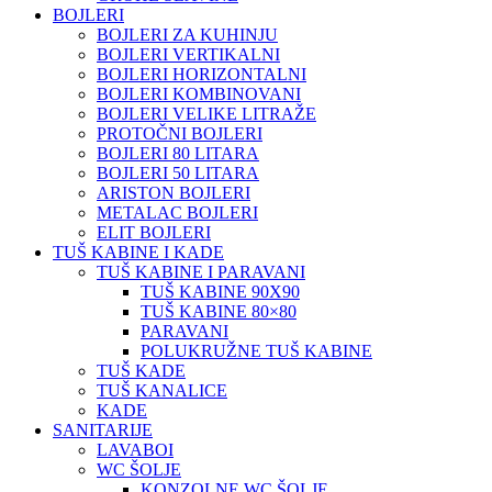
BOJLERI
BOJLERI ZA KUHINJU
BOJLERI VERTIKALNI
BOJLERI HORIZONTALNI
BOJLERI KOMBINOVANI
BOJLERI VELIKE LITRAŽE
PROTOČNI BOJLERI
BOJLERI 80 LITARA
BOJLERI 50 LITARA
ARISTON BOJLERI
METALAC BOJLERI
ELIT BOJLERI
TUŠ KABINE I KADE
TUŠ KABINE I PARAVANI
TUŠ KABINE 90X90
TUŠ KABINE 80×80
PARAVANI
POLUKRUŽNE TUŠ KABINE
TUŠ KADE
TUŠ KANALICE
KADE
SANITARIJE
LAVABOI
WC ŠOLJE
KONZOLNE WC ŠOLJE