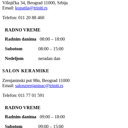
Višnjička 34,
Beograd
11000,
Srbija
Email:
kupatila@triniti.rs
Telefon: 011 20 88 460
RADNO VREME
Radnim danima
08:00 – 18:00
Subotom
08:00 – 15:00
Nedeljom
neradan dan
SALON KERAMIKE
Zrenjaninski put 98n,
Beograd
11000
Email:
salonzrenjaninac@triniti.rs
Telefon: 011 77 01 591
RADNO VREME
Radnim danima
09:00 – 18:00
Subotom
09:00 – 15:00