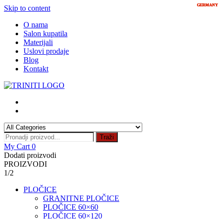
GERMANY
GERMANY
GERMANY
GERMANY
GERMANY
Skip to content
O nama
Salon kupatila
Materijali
Uslovi prodaje
Blog
Kontakt
Traži
My Cart
0
Dodati proizvodi
PROIZVODI
1/2
PLOČICE
GRANITNE PLOČICE
PLOČICE 60×60
PLOČICE 60×120