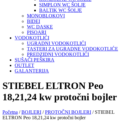
SIMPLON WC ŠOLJE
BALTIK WC ŠOLJE
MONOBLOKOVI
BIDEI
WC DASKE
PISOARI
VODOKOTLIĆI
UGRADNI VODOKOTLIĆI
TASTERI ZA UGRADNE VODOKOTLIĆE
PREDZIDNI VODOKOTLIĆI
SUŠAČI PEŠKIRA
OUTLET
GALANTERIJA
STIEBEL ELTRON Peo
18,21,24 kw protočni bojler
Početna
/
BOJLERI
/
PROTOČNI BOJLERI
/ STIEBEL
ELTRON Peo 18,21,24 kw protočni bojler