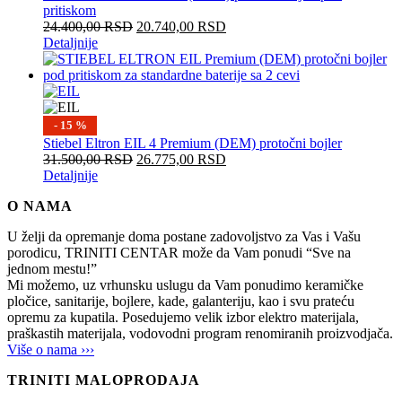
pritiskom
24.400,00
RSD
20.740,00
RSD
Detaljnije
- 15 %
Stiebel Eltron EIL 4 Premium (DEM) protočni bojler
31.500,00
RSD
26.775,00
RSD
Detaljnije
O NAMA
U želji da opremanje doma postane zadovoljstvo za Vas i Vašu
porodicu, TRINITI CENTAR može da Vam ponudi “Sve na
jednom mestu!”
Mi možemo, uz vrhunsku uslugu da Vam ponudimo keramičke
pločice, sanitarije, bojlere, kade, galanteriju, kao i svu prateću
opremu za kupatila. Posedujemo velik izbor elektro materijala,
praškastih materijala, vodovodni program renomiranih proizvodjača.
Više o nama ›››
TRINITI MALOPRODAJA