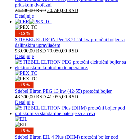
pritiskom dvofazni
24.400,00
RSD
20.740,00
RSD
Detaljnije
- 15 %
STIEBEL ELTRON Per 18,21,24 kw protočni bojler sa
daljinskim upravljačem
93.000,00
RSD
79.050,00
RSD
Detaljnije
- 15 %
Stiebel Eltron PEG 13 kw (42-55) protočni bojler
48.300,00
RSD
41.055,00
RSD
Detaljnije
- 15 %
Stiebel Eltron EIL 4 Plus (DHM) protočni bojler pod