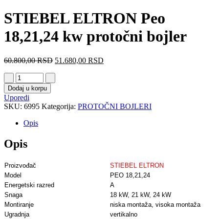
STIEBEL ELTRON Peo
18,21,24 kw protočni bojler
60.800,00
RSD
51.680,00
RSD
Dodaj u korpu
Uporedi
SKU:
6995
Kategorija:
PROTOČNI BOJLERI
Opis
Opis
Proizvođač
STIEBEL ELTRON
Model
PEO 18,21,24
Energetski razred
A
Snaga
18 kW, 21 kW, 24 kW
Montiranje
niska montaža, visoka montaža
Ugradnja
vertikalno