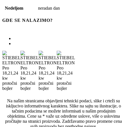
Nedeljom
neradan dan
GDE SE NALAZIMO?
Na našim stranicama objavljeni tehnicki podaci, slike i crteži su
iskljucivo informativnog karaktera. Slike na sajtu su ilustracije, o
tačnim podacima se možete informisati u našim prodajnim
objektima. Cene sa * važe uz određene uslove, više o uslovima
pročitajte na stranici proizvoda. Zadržavamo pravo promene cena
svih proizvoda bez prethodne najave.