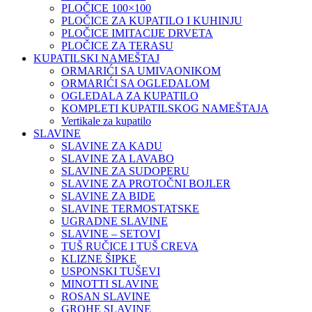
PLOČICE 100×100
PLOČICE ZA KUPATILO I KUHINJU
PLOČICE IMITACIJE DRVETA
PLOČICE ZA TERASU
KUPATILSKI NAMEŠTAJ
ORMARIĆI SA UMIVAONIKOM
ORMARIĆI SA OGLEDALOM
OGLEDALA ZA KUPATILO
KOMPLETI KUPATILSKOG NAMEŠTAJA
Vertikale za kupatilo
SLAVINE
SLAVINE ZA KADU
SLAVINE ZA LAVABO
SLAVINE ZA SUDOPERU
SLAVINE ZA PROTOČNI BOJLER
SLAVINE ZA BIDE
SLAVINE TERMOSTATSKE
UGRADNE SLAVINE
SLAVINE – SETOVI
TUŠ RUČICE I TUŠ CREVA
KLIZNE ŠIPKE
USPONSKI TUŠEVI
MINOTTI SLAVINE
ROSAN SLAVINE
GROHE SLAVINE