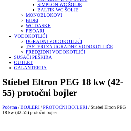
SIMPLON WC ŠOLJE
BALTIK WC ŠOLJE
MONOBLOKOVI
BIDEI
WC DASKE
PISOARI
VODOKOTLIĆI
UGRADNI VODOKOTLIĆI
TASTERI ZA UGRADNE VODOKOTLIĆE
PREDZIDNI VODOKOTLIĆI
SUŠAČI PEŠKIRA
OUTLET
GALANTERIJA
Stiebel Eltron PEG 18 kw (42-
55) protočni bojler
Početna
/
BOJLERI
/
PROTOČNI BOJLERI
/ Stiebel Eltron PEG
18 kw (42-55) protočni bojler