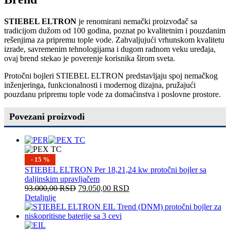
STIEBEL ELTRON
je renomirani nemački proizvođač sa
tradicijom dužom od 100 godina, poznat po kvalitetnim i pouzdanim
rešenjima za pripremu tople vode. Zahvaljujući vrhunskom kvalitetu
izrade, savremenim tehnologijama i dugom radnom veku uređaja,
ovaj brend stekao je poverenje korisnika širom sveta.
Protočni bojleri STIEBEL ELTRON predstavljaju spoj nemačkog
inženjeringa, funkcionalnosti i modernog dizajna, pružajući
pouzdanu pripremu tople vode za domaćinstva i poslovne prostore.
Povezani proizvodi
- 15 %
STIEBEL ELTRON Per 18,21,24 kw protočni bojler sa
daljinskim upravljačem
93.000,00
RSD
79.050,00
RSD
Detaljnije