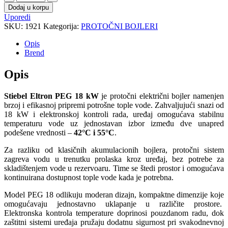
Dodaj u korpu
Uporedi
SKU:
1921
Kategorija:
PROTOČNI BOJLERI
Opis
Brend
Opis
Stiebel Eltron PEG 18 kW
je protočni električni bojler namenjen
brzoj i efikasnoj pripremi potrošne tople vode. Zahvaljujući snazi od
18 kW i elektronskoj kontroli rada, uređaj omogućava stabilnu
temperaturu vode uz jednostavan izbor između dve unapred
podešene vrednosti –
42°C i 55°C
.
Za razliku od klasičnih akumulacionih bojlera, protočni sistem
zagreva vodu u trenutku prolaska kroz uređaj, bez potrebe za
skladištenjem vode u rezervoaru. Time se štedi prostor i omogućava
kontinuirana dostupnost tople vode kada je potrebna.
Model PEG 18 odlikuju moderan dizajn, kompaktne dimenzije koje
omogućavaju jednostavno uklapanje u različite prostore.
Elektronska kontrola temperature doprinosi pouzdanom radu, dok
zaštitni sistemi uređaja pružaju dodatnu sigurnost pri svakodnevnoj