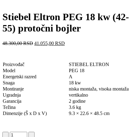
Stiebel Eltron PEG 18 kw (42-
55) protočni bojler
48.300,00
RSD
41.055,00
RSD
Proizvođač
STIEBEL ELTRON
Model
PEG 18
Energetski razred
A
Snaga
18 kw
Montiranje
niska montaža, visoka montaža
Ugradnja
vertikalno
Garancija
2 godine
Težina
3.6 kg
Dimenzije (Š x D x V)
9.3 × 22.6 × 48.5 cm