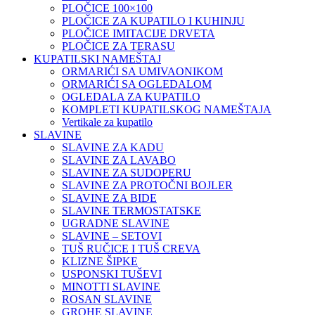
PLOČICE 100×100
PLOČICE ZA KUPATILO I KUHINJU
PLOČICE IMITACIJE DRVETA
PLOČICE ZA TERASU
KUPATILSKI NAMEŠTAJ
ORMARIĆI SA UMIVAONIKOM
ORMARIĆI SA OGLEDALOM
OGLEDALA ZA KUPATILO
KOMPLETI KUPATILSKOG NAMEŠTAJA
Vertikale za kupatilo
SLAVINE
SLAVINE ZA KADU
SLAVINE ZA LAVABO
SLAVINE ZA SUDOPERU
SLAVINE ZA PROTOČNI BOJLER
SLAVINE ZA BIDE
SLAVINE TERMOSTATSKE
UGRADNE SLAVINE
SLAVINE – SETOVI
TUŠ RUČICE I TUŠ CREVA
KLIZNE ŠIPKE
USPONSKI TUŠEVI
MINOTTI SLAVINE
ROSAN SLAVINE
GROHE SLAVINE