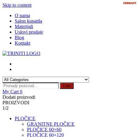
GERMANY
GERMANY
GERMANY
GERMANY
GERMANY
Skip to content
O nama
Salon kupatila
Materijali
Uslovi prodaje
Blog
Kontakt
Traži
My Cart
0
Dodati proizvodi
PROIZVODI
1/2
PLOČICE
GRANITNE PLOČICE
PLOČICE 60×60
PLOČICE 60×120