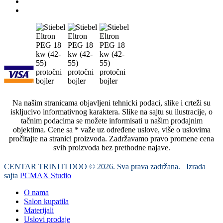
Na našim stranicama objavljeni tehnicki podaci, slike i crteži su
iskljucivo informativnog karaktera. Slike na sajtu su ilustracije, o
tačnim podacima se možete informisati u našim prodajnim
objektima. Cene sa * važe uz određene uslove, više o uslovima
pročitajte na stranici proizvoda. Zadržavamo pravo promene cena
svih proizvoda bez prethodne najave.
CENTAR TRINITI DOO © 2026. Sva prava zadržana. Izrada
sajta
PCMAX Studio
O nama
Salon kupatila
Materijali
Uslovi prodaje