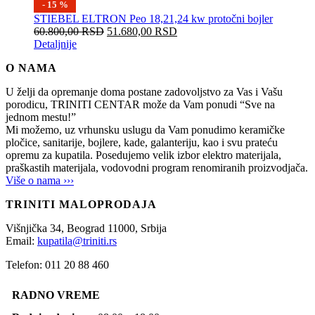
- 15 %
STIEBEL ELTRON Peo 18,21,24 kw protočni bojler
60.800,00
RSD
51.680,00
RSD
Detaljnije
O NAMA
U želji da opremanje doma postane zadovoljstvo za Vas i Vašu
porodicu, TRINITI CENTAR može da Vam ponudi “Sve na
jednom mestu!”
Mi možemo, uz vrhunsku uslugu da Vam ponudimo keramičke
pločice, sanitarije, bojlere, kade, galanteriju, kao i svu prateću
opremu za kupatila. Posedujemo velik izbor elektro materijala,
praškastih materijala, vodovodni program renomiranih proizvodjača.
Više o nama ›››
TRINITI MALOPRODAJA
Višnjička 34,
Beograd
11000,
Srbija
Email:
kupatila@triniti.rs
Telefon: 011 20 88 460
RADNO VREME