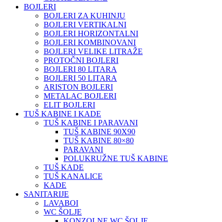
BOJLERI
BOJLERI ZA KUHINJU
BOJLERI VERTIKALNI
BOJLERI HORIZONTALNI
BOJLERI KOMBINOVANI
BOJLERI VELIKE LITRAŽE
PROTOČNI BOJLERI
BOJLERI 80 LITARA
BOJLERI 50 LITARA
ARISTON BOJLERI
METALAC BOJLERI
ELIT BOJLERI
TUŠ KABINE I KADE
TUŠ KABINE I PARAVANI
TUŠ KABINE 90X90
TUŠ KABINE 80×80
PARAVANI
POLUKRUŽNE TUŠ KABINE
TUŠ KADE
TUŠ KANALICE
KADE
SANITARIJE
LAVABOI
WC ŠOLJE
KONZOLNE WC ŠOLJE