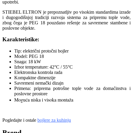
upotrebi.
STIEBEL ELTRON je prepoznatljiv po visokim standardima izrade
i dugogodišnjoj tradiciji razvoja sistema za pripremu tople vode,
zbog čega je PEG 18 pouzdano rešenje za savremene stambene i
poslovne objekte.
Karakteristike:
Tip: električni protočni bojler
Model: PEG 18
Snaga: 18 kW
Izbor temperature: 42°C / 55°C
Elektronska kontrola rada
Kompaktne dimenzije
Savremeni nemački dizajn
Primena: priprema potrošne tople vode za domaćinstva i
poslovne prostore
Moguća niska i visoka montaža
Pogledajte i ostale
bojlere za kuhinju
Brend