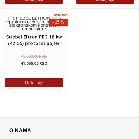
GERMANY
- 15 %
Stiebel Eltron PEG 18 kw
(42-55) protočni bojler
48.300,00
RSD
41.055,00
RSD
Detaljnije
O NAMA