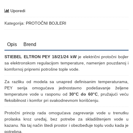
Uporedi
Kategorija:
PROTOČNI BOJLERI
Opis
Brend
STIEBEL ELTRON PEY 18/21/24 kW
je električni protočni bojler
sa elektronskom regulacijom temperature, namenjen pouzdanoj i
komfornoj pripremi potrošne tople vode.
Za razliku od modela sa unapred definisanim temperaturama,
PEY serija omogućava jednostavno podešavanje željene
temperature vode u rasponu od
30°C do 60°C
, pružajući veću
fleksibilnost i komfor pri svakodnevnom korišćenju.
Protočni princip rada omogućava zagrevanje vode u trenutku
prolaska kroz uređaj, bez potrebe za skladištenjem vode u
kazanu. Na taj način štedi prostor i obezbeđuje toplu vodu kada je
potrebna.