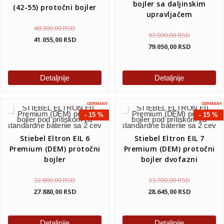
bojler sa daljinskim
(42-55) protočni bojler
upravljačem
48.300,00
RSD
93.000,00
RSD
41.055,00
RSD
79.050,00
RSD
Detaljnije
Detaljnije
GERMANY
GERMANY
- 15 %
- 15 %
Stiebel Eltron EIL 6
Stiebel Eltron EIL 7
Premium (DEM) protočni
Premium (DEM) protočni
bojler
bojler dvofazni
32.800,00
RSD
33.700,00
RSD
27.880,00
RSD
28.645,00
RSD
Detaljnije
Detaljnije