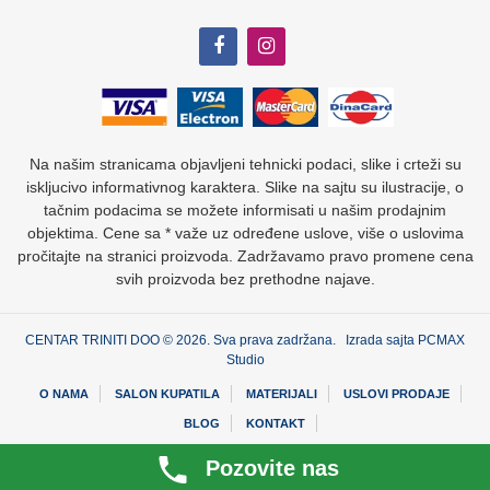
Na našim stranicama objavljeni tehnicki podaci, slike i crteži su
iskljucivo informativnog karaktera. Slike na sajtu su ilustracije, o
tačnim podacima se možete informisati u našim prodajnim
objektima. Cene sa * važe uz određene uslove, više o uslovima
pročitajte na stranici proizvoda. Zadržavamo pravo promene cena
svih proizvoda bez prethodne najave.
CENTAR TRINITI DOO © 2026. Sva prava zadržana. Izrada sajta
PCMAX
Studio
O NAMA
SALON KUPATILA
MATERIJALI
USLOVI PRODAJE
BLOG
KONTAKT
Pozovite nas