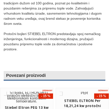
tradicijom dužom od 100 godina, poznat po kvalitetnim i
pouzdanim rešenjima za pripremu tople vode. Zahvaljujući
vrhunskom kvalitetu izrade, savremenim tehnologijama i dugom
radnom veku uređaja, ovaj brend stekao je poverenje korisnika
širom sveta.
Protočni bojleri STIEBEL ELTRON predstavljaju spoj nemačkog
inženjeringa, funkcionalnosti i modernog dizajna, pružajući
pouzdanu pripremu tople vode za domaćinstva i poslovne
prostore.
Povezani proizvodi
GERMANY
GERMANY
- 15 %
- 15 %
STIEBEL ELTRON Per
18,21,24 kw protočni
Stiebel Eltron PEG 13 kw