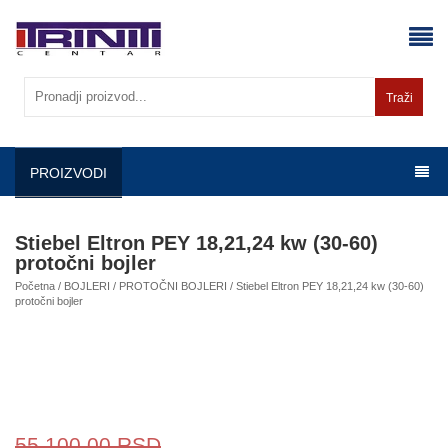
Skip
to
content
Traži
PROIZVODI
Stiebel Eltron PEY 18,21,24 kw (30-60)
protočni bojler
Početna
/
BOJLERI
/
PROTOČNI BOJLERI
/ Stiebel Eltron PEY 18,21,24 kw (30-60)
protočni bojler
55.100,00
RSD