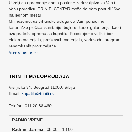
U želji da opremanje doma postane zadovoljstvo za Vas i
Vašu porodicu, TRINITI CENTAR može da Vam ponudi “Sve
na jednom mestu!”
Mi možemo, uz vrhunsku uslugu da Vam ponudimo
keramičke pločice, sanitarije, bojlere, kade, galanteriju, kao i
svu prateću opremu za kupatila. Posedujemo velik izbor
elektro materijala, praškastih materijala, vodovodni program
renomiranih proizvodjača.
Više o nama ›››
TRINITI MALOPRODAJA
Višnjička 34,
Beograd
11000,
Srbija
Email:
kupatila@triniti.rs
Telefon: 011 20 88 460
RADNO VREME
Radnim danima
08:00 – 18:00