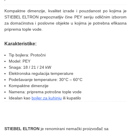
Kompaktne dimenzije, kvalitet izrade i pouzdanost po kojima je
STIEBEL ELTRON prepoznatljiv čine PEY seriju odličnim izborom
za domaćinstva i poslovne objekte u kojima je potrebna efikasna
priprema tople vode.
Karakteristike:
Tip bojlera: Protočni
Model: PEY
Snaga: 18 / 21 / 24 kW
Elektronska regulacija temperature
Podešavanje temperature: 30°C – 60°C
Kompaktne dimenzije
Namena: priprema potrošne tople vode
Idealan kao
bojler za kuhinju
ili kupatilo
STIEBEL ELTRON
je renomirani nemački proizvođač sa