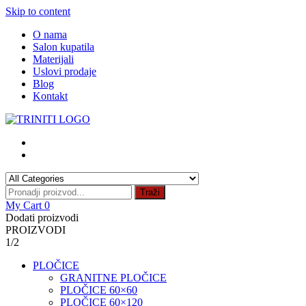
Skip to content
O nama
Salon kupatila
Materijali
Uslovi prodaje
Blog
Kontakt
Traži
My Cart
0
Dodati proizvodi
PROIZVODI
1/2
PLOČICE
GRANITNE PLOČICE
PLOČICE 60×60
PLOČICE 60×120