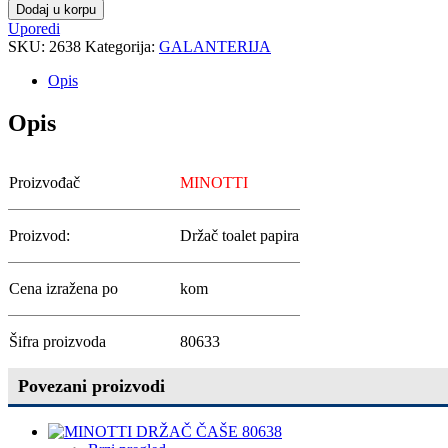
Dodaj u korpu
Uporedi
SKU:
2638
Kategorija:
GALANTERIJA
Opis
Opis
Proizvođač
MINOTTI
Proizvod:
Držač toalet papira
Cena izražena po
kom
Šifra proizvoda
80633
Povezani proizvodi