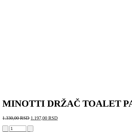
MINOTTI DRŽAČ TOALET PA
1.330,00
RSD
1.197,00
RSD