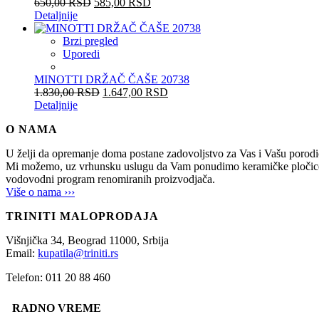
650,00
RSD
585,00
RSD
Detaljnije
Brzi pregled
Uporedi
MINOTTI DRŽAČ ČAŠE 20738
1.830,00
RSD
1.647,00
RSD
Detaljnije
O NAMA
U želji da opremanje doma postane zadovoljstvo za Vas i Vašu po
Mi možemo, uz vrhunsku uslugu da Vam ponudimo keramičke pločice, sani
vodovodni program renomiranih proizvodjača.
Više o nama ›››
TRINITI MALOPRODAJA
Višnjička 34,
Beograd
11000,
Srbija
Email:
kupatila@triniti.rs
Telefon: 011 20 88 460
RADNO VREME