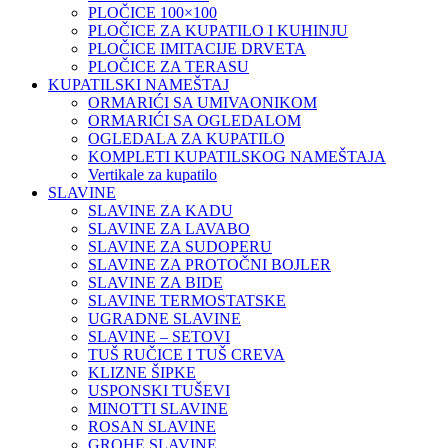
PLOČICE 100×100
PLOČICE ZA KUPATILO I KUHINJU
PLOČICE IMITACIJE DRVETA
PLOČICE ZA TERASU
KUPATILSKI NAMEŠTAJ
ORMARIĆI SA UMIVAONIKOM
ORMARIĆI SA OGLEDALOM
OGLEDALA ZA KUPATILO
KOMPLETI KUPATILSKOG NAMEŠTAJA
Vertikale za kupatilo
SLAVINE
SLAVINE ZA KADU
SLAVINE ZA LAVABO
SLAVINE ZA SUDOPERU
SLAVINE ZA PROTOČNI BOJLER
SLAVINE ZA BIDE
SLAVINE TERMOSTATSKE
UGRADNE SLAVINE
SLAVINE – SETOVI
TUŠ RUČICE I TUŠ CREVA
KLIZNE ŠIPKE
USPONSKI TUŠEVI
MINOTTI SLAVINE
ROSAN SLAVINE
GROHE SLAVINE