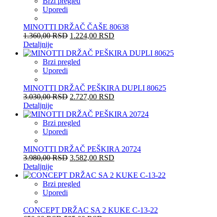
Brzi pregled
Uporedi
MINOTTI DRŽAČ ČAŠE 80638
1.360,00
RSD
1.224,00
RSD
Detaljnije
Brzi pregled
Uporedi
MINOTTI DRŽAČ PEŠKIRA DUPLI 80625
3.030,00
RSD
2.727,00
RSD
Detaljnije
Brzi pregled
Uporedi
MINOTTI DRŽAČ PEŠKIRA 20724
3.980,00
RSD
3.582,00
RSD
Detaljnije
Brzi pregled
Uporedi
CONCEPT DRŽAC SA 2 KUKE C-13-22