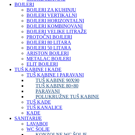
BOJLERI
BOJLERI ZA KUHINJU
BOJLERI VERTIKALNI
BOJLERI HORIZONTALNI
BOJLERI KOMBINOVANI
BOJLERI VELIKE LITRAŽE
PROTOČNI BOJLERI
BOJLERI 80 LITARA
BOJLERI 50 LITARA
ARISTON BOJLERI
METALAC BOJLERI
ELIT BOJLERI
TUŠ KABINE I KADE
TUŠ KABINE I PARAVANI
TUŠ KABINE 90X90
TUŠ KABINE 80×80
PARAVANI
POLUKRUŽNE TUŠ KABINE
TUŠ KADE
TUŠ KANALICE
KADE
SANITARIJE
LAVABOI
WC ŠOLJE
KONZOLNE WC ŠOLJE