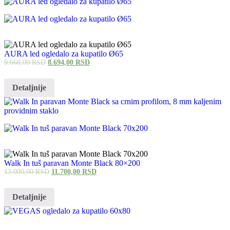
AURA led ogledalo za kupatilo Ø65
9.660,00
RSD
8.694,00
RSD
Detaljnije
Walk In tuš paravan Monte Black 80×200
13.000,00
RSD
11.700,00
RSD
Detaljnije