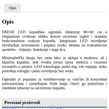
Opis
Opis
FRESH LED kupatilsko ogledalo dimenzije 80×60 cm u
elegantnom ovalnom obliku donosi savremen izgled i dodatnu
funkcionalnost svakom kupatilu. Integrisano LED osvetljenje
obezbeđuje ravnomerno i prijatno svetlo, idealno za svakodnevnu
upotrebu – brijanje, šminkanje i negu lica.
Minimalistički dizajn bez rama lako se uklapa u moderna, ali i
klasična kupatila, dok ovalna forma unosi mekoću i vizuelnu
ravnotežu u prostor. LED tehnologija pruža dug vek trajanja, nisku
potrošnju energije i jasno osvetljenje bez senki.
Ogledalo je pogodno za kombinovanje sa visećim ili konzolnim
umivaonicima i nameštajem čistih linija, čineći ga praktičnim i
estetskim izborom za savremeno kupatilo.
Povezani proizvodi