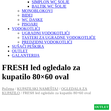
SIMPLON WC ŠOLJE
BALTIK WC ŠOLJE
MONOBLOKOVI
BIDEI
WC DASKE
PISOARI
VODOKOTLIĆI
UGRADNI VODOKOTLIĆI
TASTERI ZA UGRADNE VODOKOTLIĆE
PREDZIDNI VODOKOTLIĆI
SUŠAČI PEŠKIRA
OUTLET
GALANTERIJA
FRESH led ogledalo za
kupatilo 80×60 oval
Početna
/
KUPATILSKI NAMEŠTAJ
/
OGLEDALA ZA
KUPATILO
/ FRESH led ogledalo za kupatilo 80×60 oval
OUTLET