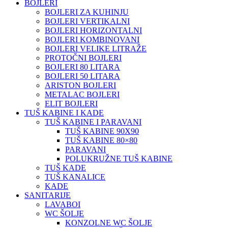
BOJLERI
BOJLERI ZA KUHINJU
BOJLERI VERTIKALNI
BOJLERI HORIZONTALNI
BOJLERI KOMBINOVANI
BOJLERI VELIKE LITRAŽE
PROTOČNI BOJLERI
BOJLERI 80 LITARA
BOJLERI 50 LITARA
ARISTON BOJLERI
METALAC BOJLERI
ELIT BOJLERI
TUŠ KABINE I KADE
TUŠ KABINE I PARAVANI
TUŠ KABINE 90X90
TUŠ KABINE 80×80
PARAVANI
POLUKRUŽNE TUŠ KABINE
TUŠ KADE
TUŠ KANALICE
KADE
SANITARIJE
LAVABOI
WC ŠOLJE
KONZOLNE WC ŠOLJE