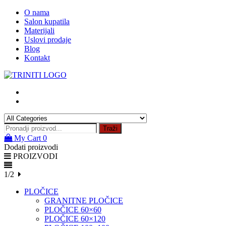
Skip
O nama
to
Salon kupatila
content
Materijali
Uslovi prodaje
Blog
Kontakt
Traži
My Cart
0
Dodati proizvodi
PROIZVODI
1/2
PLOČICE
GRANITNE PLOČICE
PLOČICE 60×60
PLOČICE 60×120