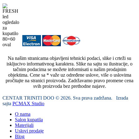
Na našim stranicama objavljeni tehnicki podaci, slike i crteži su
iskljucivo informativnog karaktera. Slike na sajtu su ilustracije, o
tačnim podacima se možete informisati u našim prodajnim
objektima. Cene sa * važe uz određene uslove, više o uslovima
pročitajte na stranici proizvoda. Zadržavamo pravo promene cena
svih proizvoda bez prethodne najave.
CENTAR TRINITI DOO © 2026. Sva prava zadržana. Izrada
sajta
PCMAX Studio
O nama
Salon kupatila
Materijali
Uslovi prodaje
Blog