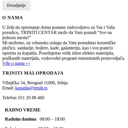
Detaljnije
O NAMA
U želji da opremanje doma postane zadovoljstvo za Vas i Vašu
porodicu, TRINITI CENTAR može da Vam ponudi “Sve na
jednom mestu!”
Mi možemo, uz vrhunsku uslugu da Vam ponudimo keramičke
pločice, sanitarije, bojlere, kade, galanteriju, kao i svu prateću
opremu za kupatila. Posedujemo velik izbor elektro materijala,
praškastih materijala, vodovodni program renomiranih proizvodjača.
Više o nama ›››
TRINITI MALOPRODAJA
Višnjička 34,
Beograd
11000,
Srbija
Email:
kupatila@triniti.rs
Telefon: 011 20 88 460
RADNO VREME
Radnim danima
08:00 – 18:00