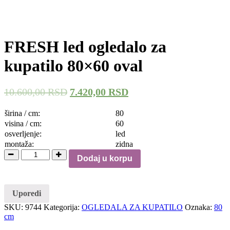
FRESH led ogledalo za
kupatilo 80×60 oval
10.600,00
RSD
7.420,00
RSD
širina / cm:
80
visina / cm:
60
osverljenje:
led
montaža:
zidna
Dodaj u korpu
Uporedi
SKU:
9744
Kategorija:
OGLEDALA ZA KUPATILO
Oznaka:
80
cm