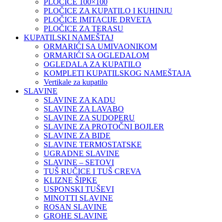
PLOČICE 100×100
PLOČICE ZA KUPATILO I KUHINJU
PLOČICE IMITACIJE DRVETA
PLOČICE ZA TERASU
KUPATILSKI NAMEŠTAJ
ORMARIĆI SA UMIVAONIKOM
ORMARIĆI SA OGLEDALOM
OGLEDALA ZA KUPATILO
KOMPLETI KUPATILSKOG NAMEŠTAJA
Vertikale za kupatilo
SLAVINE
SLAVINE ZA KADU
SLAVINE ZA LAVABO
SLAVINE ZA SUDOPERU
SLAVINE ZA PROTOČNI BOJLER
SLAVINE ZA BIDE
SLAVINE TERMOSTATSKE
UGRADNE SLAVINE
SLAVINE – SETOVI
TUŠ RUČICE I TUŠ CREVA
KLIZNE ŠIPKE
USPONSKI TUŠEVI
MINOTTI SLAVINE
ROSAN SLAVINE
GROHE SLAVINE