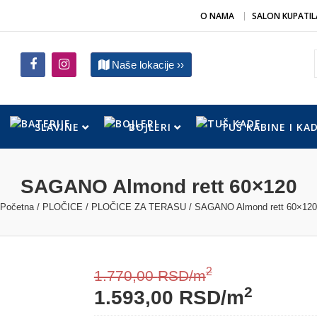
O NAMA
SALON KUPATIL
Naše lokacije ››
SLAVINE
BOJLERI
TUŠ KABINE I KA
SAGANO Almond rett 60×120
Početna
/
PLOČICE
/
PLOČICE ZA TERASU
/ SAGANO Almond rett 60×120
2
1.770,00
RSD
/m
2
1.593,00
RSD
/m