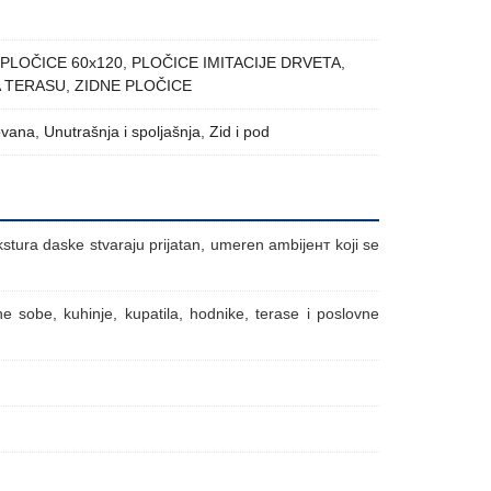
PLOČICE 60x120
,
PLOČICE IMITACIJE DRVETA
,
A TERASU
,
ZIDNE PLOČICE
ovana
,
Unutrašnja i spoljašnja
,
Zid i pod
stura daske stvaraju prijatan, umeren ambijент koji se
ne sobe, kuhinje, kupatila, hodnike, terase i poslovne