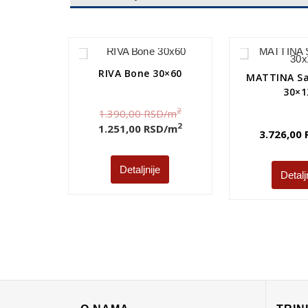
RIVA Bone 30×60
MATTINA Sa
30×1
2
1.390,00
RSD
/m
2
1.251,00
RSD
/m
3.726,00
Detaljnije
Detalj