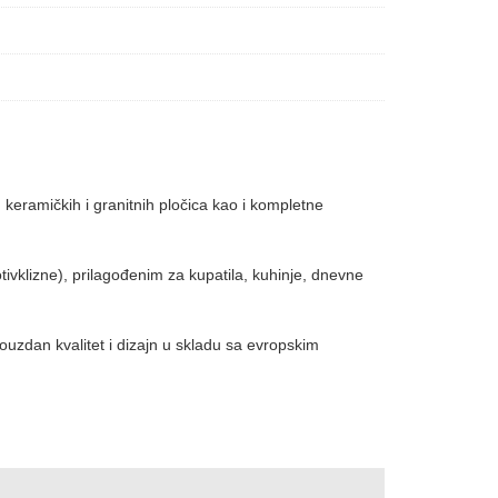
 keramičkih i granitnih pločica kao i kompletne
tivklizne), prilagođenim za kupatila, kuhinje, dnevne
pouzdan kvalitet i dizajn u skladu sa evropskim