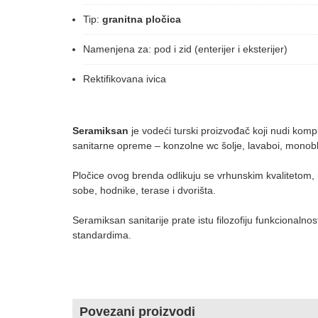
Tip:
granitna pločica
Namenjena za: pod i zid (enterijer i eksterijer)
Rektifikovana ivica
Seramiksan
je vodeći turski proizvođač koji nudi komp
sanitarne opreme – konzolne wc šolje, lavaboi, monobl
Pločice ovog brenda odlikuju se vrhunskim kvalitetom, m
sobe, hodnike, terase i dvorišta.
Seramiksan sanitarije prate istu filozofiju funkcionaln
standardima.
Povezani proizvodi