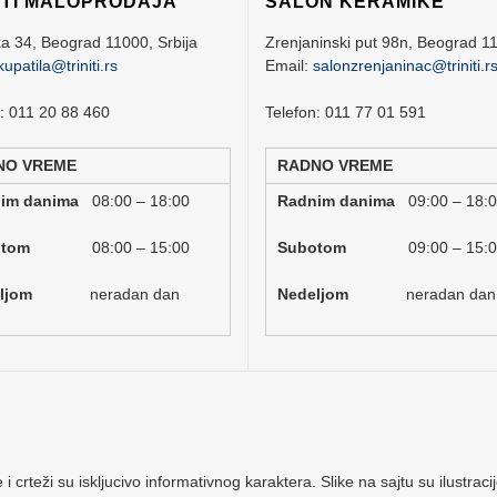
ITI MALOPRODAJA
SALON KERAMIKE
ka 34,
Beograd
11000,
Srbija
Zrenjaninski put 98n,
Beograd
1
kupatila@triniti.rs
Email:
salonzrenjaninac@triniti.r
n: 011 20 88 460
Telefon: 011 77 01 591
NO VREME
RADNO VREME
nim danima
08:00 – 18:00
Radnim danima
09:00 – 18:
botom
08:00 – 15:00
Subotom
09:00 – 15:
deljom
neradan dan
Nedeljom
neradan dan
 i crteži su iskljucivo informativnog karaktera. Slike na sajtu su ilustr