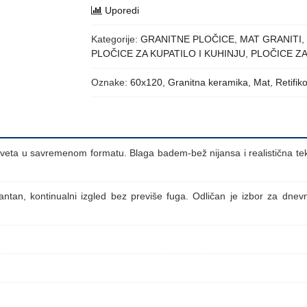
Uporedi
Kategorije:
GRANITNE PLOČICE
,
MAT GRANITI
,
PLOČICE ZA KUPATILO I KUHINJU
,
PLOČICE Z
Oznake:
60x120
,
Granitna keramika
,
Mat
,
Retifik
veta u savremenom formatu. Blaga badem-bež nijansa i realistična tek
gantan, kontinualni izgled bez previše fuga. Odličan je izbor za dnev