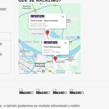
GDE SE NALAZIMO?
1000
s
00
00
acije, o tačnim podacima se možete informisati u našim