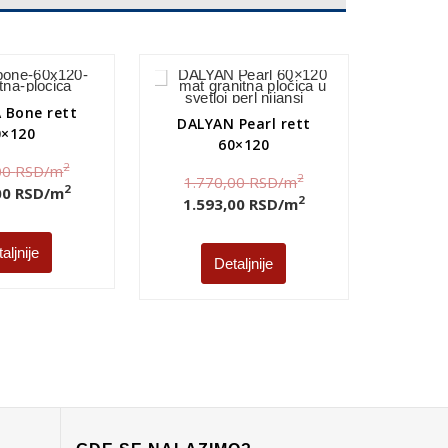
 Bone rett
DALYAN Pearl rett
0×120
60×120
2
00
RSD
/m
2
1.770,00
RSD
/m
2
00
RSD
/m
2
1.593,00
RSD
/m
aljnije
Detaljnije