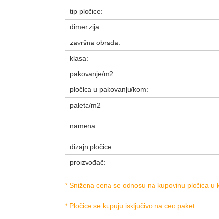
tip pločice:
dimenzija:
završna obrada:
klasa:
pakovanje/m2:
pločica u pakovanju/kom:
paleta/m2
namena:
dizajn pločice:
proizvođač:
* Snižena cena se odnosu na kupovinu pločica u ko
* Pločice se kupuju isključivo na ceo paket.