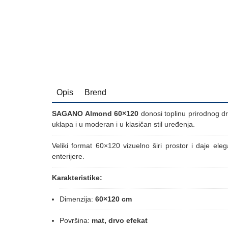
Opis
Brend
SAGANO Almond 60×120
donosi toplinu prirodnog dr
uklapa i u moderan i u klasičan stil uređenja.
Veliki format 60×120 vizuelno širi prostor i daje ele
enterijere.
Karakteristike:
Dimenzija:
60×120 cm
Površina:
mat, drvo efekat