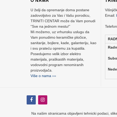
O NAMA
TRIN
U želji da opremanje doma postane
Višnjič
zadovoljstvo za Vas i Vašu porodicu,
Email:
TRINITI CENTAR može da Vam ponudi
“Sve na jednom mestu!”
Telefo
Mi možemo, uz vrhunsku uslugu da
Vam ponudimo keramičke pločice,
RAD
sanitarije, bojlere, kade, galanteriju, kao
Rad
i svu prateću opremu za kupatila.
Posedujemo velik izbor elektro
Su
materijala, praškastih materijala,
vodovodni program renomiranih
Ne
proizvodjača.
Više o nama ›››
Na našim stranicama objavljeni tehnicki podaci, slike