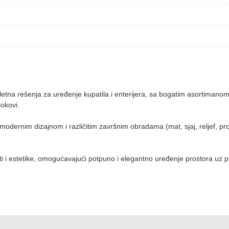
letna rešenja za uređenje kupatila i enterijera, sa bogatim asortimanom
okovi.
odernim dizajnom i različitim završnim obradama (mat, sjaj, reljef, pro
osti i estetike, omogućavajući potpuno i elegantno uređenje prostora uz 