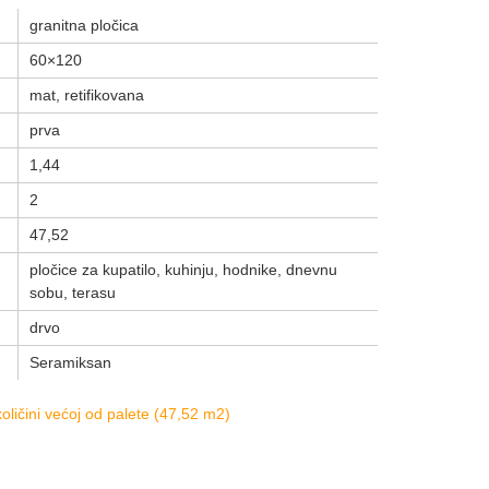
granitna pločica
60×120
mat, retifikovana
prva
1,44
2
47,52
pločice za kupatilo, kuhinju, hodnike, dnevnu
sobu, terasu
drvo
Seramiksan
ličini većoj od palete (47,52 m2)