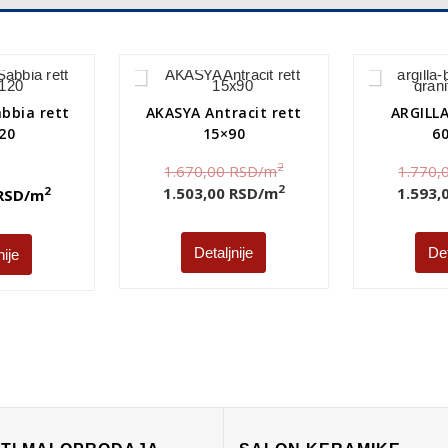
bbia rett
AKASYA Antracit rett
ARGILLA
20
15×90
6
2
1.670,00
RSD
/m
1.770,
2
1.503,00
RSD
/m
1.593,
2
RSD
/m
Detaljnije
Det
nije