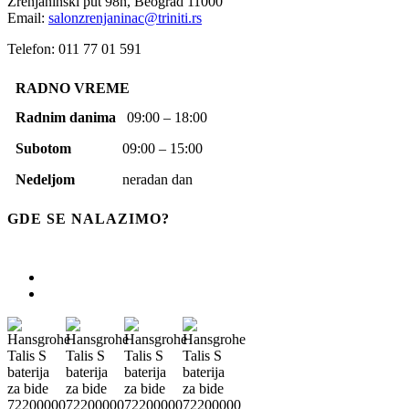
Zrenjaninski put 98n,
Beograd
11000
Email:
salonzrenjaninac@triniti.rs
Telefon: 011 77 01 591
RADNO VREME
Radnim danima
09:00 – 18:00
Subotom
09:00 – 15:00
Nedeljom
neradan dan
GDE SE NALAZIMO?