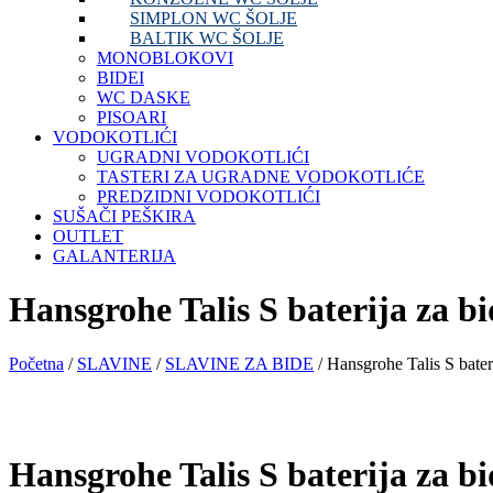
SIMPLON WC ŠOLJE
BALTIK WC ŠOLJE
MONOBLOKOVI
BIDEI
WC DASKE
PISOARI
VODOKOTLIĆI
UGRADNI VODOKOTLIĆI
TASTERI ZA UGRADNE VODOKOTLIĆE
PREDZIDNI VODOKOTLIĆI
SUŠAČI PEŠKIRA
OUTLET
GALANTERIJA
Hansgrohe Talis S baterija za b
Početna
/
SLAVINE
/
SLAVINE ZA BIDE
/ Hansgrohe Talis S bate
Hansgrohe Talis S baterija za b