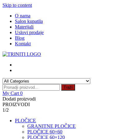
Skip to content
O nama
Salon kupatila
Materijali
Uslovi prodaje
Blog
Kontakt
Traži
My Cart
0
Dodati proizvodi
PROIZVODI
1/2
PLOČICE
GRANITNE PLOČICE
PLOČICE 60×60
PLOČICE 60×120