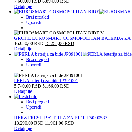
7.660,00
RSD
6.894,00
RSD
Detaljnije
Brzi pregled
Uporedi
GROHE EUROSMART COSMOPOLITAN BATERIJA ZA B
16.950,00
RSD
15.255,00
RSD
Detaljnije
Brzi pregled
Uporedi
PERLA baterija za bide JP391001
5.740,00
RSD
5.166,00
RSD
Detaljnije
Brzi pregled
Uporedi
HERZ FRESH BATERIJA ZA BIDE F50 00537
13.290,00
RSD
11.961,00
RSD
Detaljnije