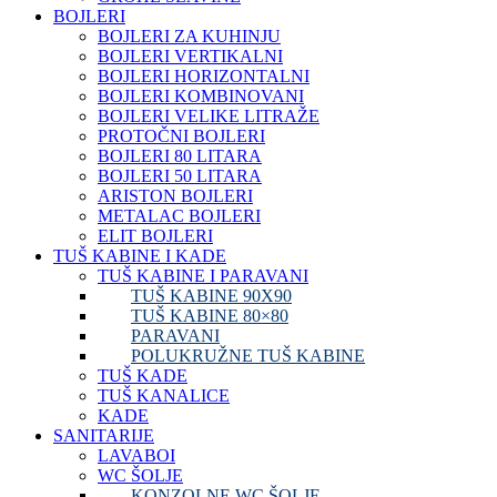
BOJLERI
BOJLERI ZA KUHINJU
BOJLERI VERTIKALNI
BOJLERI HORIZONTALNI
BOJLERI KOMBINOVANI
BOJLERI VELIKE LITRAŽE
PROTOČNI BOJLERI
BOJLERI 80 LITARA
BOJLERI 50 LITARA
ARISTON BOJLERI
METALAC BOJLERI
ELIT BOJLERI
TUŠ KABINE I KADE
TUŠ KABINE I PARAVANI
TUŠ KABINE 90X90
TUŠ KABINE 80×80
PARAVANI
POLUKRUŽNE TUŠ KABINE
TUŠ KADE
TUŠ KANALICE
KADE
SANITARIJE
LAVABOI
WC ŠOLJE
KONZOLNE WC ŠOLJE