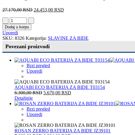
27.170,00
RSD
24.453,00
RSD
Dodaj u korpu
Uporedi
SKU:
8326
Kategorija:
SLAVINE ZA BIDE
Povezani proizvodi
Brzi pregled
Uporedi
AQUABI ECO BATERIJA ZA BIDE T03154
6.300,00
RSD
5.670,00
RSD
Detaljnije
Brzi pregled
Uporedi
ROSAN ZERRO BATERIJA ZA BIDE JZ39101