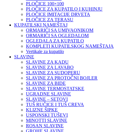
PLOČICE 100×100
PLOČICE ZA KUPATILO I KUHINJU
PLOČICE IMITACIJE DRVETA
PLOČICE ZA TERASU
KUPATILSKI NAMEŠTAJ
ORMARIĆI SA UMIVAONIKOM
ORMARIĆI SA OGLEDALOM
OGLEDALA ZA KUPATILO
KOMPLETI KUPATILSKOG NAMEŠTAJA
Vertikale za kupatilo
SLAVINE
SLAVINE ZA KADU
SLAVINE ZA LAVABO
SLAVINE ZA SUDOPERU
SLAVINE ZA PROTOČNI BOJLER
SLAVINE ZA BIDE
SLAVINE TERMOSTATSKE
UGRADNE SLAVINE
SLAVINE – SETOVI
TUŠ RUČICE I TUŠ CREVA
KLIZNE ŠIPKE
USPONSKI TUŠEVI
MINOTTI SLAVINE
ROSAN SLAVINE
GROHE SLAVINE