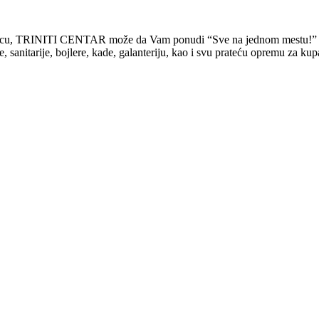
rodicu, TRINITI CENTAR može da Vam ponudi “Sve na jednom mestu!”
tarije, bojlere, kade, galanteriju, kao i svu prateću opremu za kupati