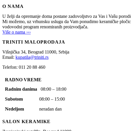
O NAMA
U želji da opremanje doma postane zadovoljstvo za Vas i Vašu po
Mi možemo, uz vrhunsku uslugu da Vam ponudimo keramičke pločice, sani
vodovodni program renomiranih proizvodjača.
Više o nama ›››
TRINITI MALOPRODAJA
Višnjička 34,
Beograd
11000,
Srbija
Email:
kupatila@triniti.rs
Telefon: 011 20 88 460
RADNO VREME
Radnim danima
08:00 – 18:00
Subotom
08:00 – 15:00
Nedeljom
neradan dan
SALON KERAMIKE