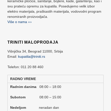
keramičke pločice, sanitarije, bojlere, kade, galanteriju, kao i
svu prateću opremu za kupatila. Posedujemo velik izbor
elektro materijala, praškastih materijala, vodovodni program
renomiranih proizvodjača.
Više o nama ›››
TRINITI MALOPRODAJA
Višnjička 34,
Beograd
11000,
Srbija
Email:
kupatila@triniti.rs
Telefon: 011 20 88 460
RADNO VREME
Radnim danima
08:00 – 18:00
Subotom
08:00 – 15:00
Nedeljom
neradan dan