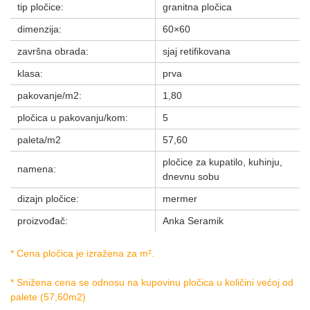
tip pločice:
granitna pločica
dimenzija:
60×60
završna obrada:
sjaj retifikovana
klasa:
prva
pakovanje/m2:
1,80
pločica u pakovanju/kom:
5
paleta/m2
57,60
pločice za kupatilo, kuhinju,
namena:
dnevnu sobu
dizajn pločice:
mermer
proizvođač:
Anka Seramik
* Cena pločica je izražena za m².
* Snižena cena se odnosu na kupovinu pločica u količini većoj od
palete (57,60m2)