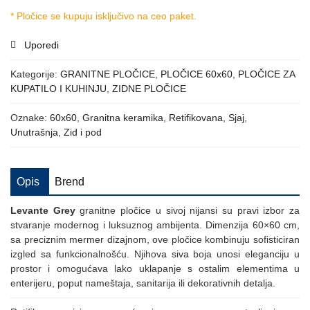
* Pločice se kupuju isključivo na ceo paket.
Uporedi
Kategorije:
GRANITNE PLOČICE
,
PLOČICE 60x60
,
PLOČICE ZA
KUPATILO I KUHINJU
,
ZIDNE PLOČICE
Oznake:
60x60
,
Granitna keramika
,
Retifikovana
,
Sjaj
,
Unutrašnja
,
Zid i pod
Opis
Brend
Levante Grey
granitne pločice u sivoj nijansi su pravi izbor za
stvaranje modernog i luksuznog ambijenta. Dimenzija 60×60 cm,
sa preciznim mermer dizajnom, ove pločice kombinuju sofisticiran
izgled sa funkcionalnošću. Njihova siva boja unosi eleganciju u
prostor i omogućava lako uklapanje s ostalim elementima u
enterijeru, poput nameštaja, sanitarija ili dekorativnih detalja.