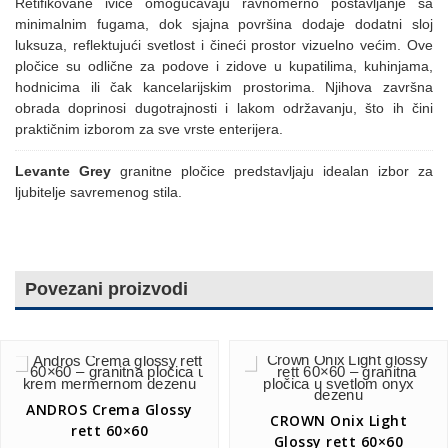
Retifikovane ivice omogućavaju ravnomerno postavljanje sa
minimalnim fugama, dok sjajna površina dodaje dodatni sloj
luksuza, reflektujući svetlost i čineći prostor vizuelno većim. Ove
pločice su odlične za podove i zidove u kupatilima, kuhinjama,
hodnicima ili čak kancelarijskim prostorima. Njihova završna
obrada doprinosi dugotrajnosti i lakom održavanju, što ih čini
praktičnim izborom za sve vrste enterijera.
Levante
Grey
granitne pločice predstavljaju idealan izbor za
ljubitelje savremenog stila.
Povezani proizvodi
ANDROS Crema Glossy
CROWN Onix Light
rett 60×60
Glossy rett 60×60