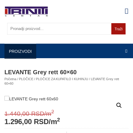
Skip
to
content
Traži
PROIZVODI
LEVANTE Grey rett 60×60
Početna
/
PLOČICE
/
PLOČICE ZA KUPATILO I KUHINJU
/ LEVANTE Grey rett
60×60
2
1.440,00
RSD
/m
2
1.296,00
RSD
/m