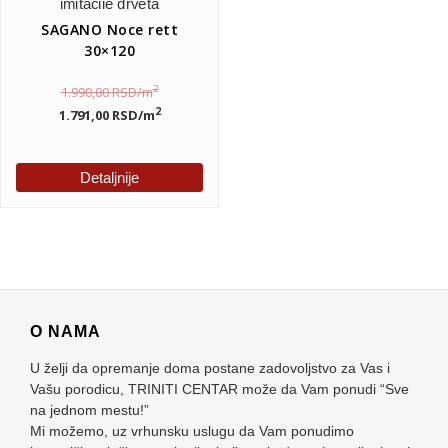
SAGANO Noce rett
30×120
2
1.990,00
RSD
/m
2
1.791,00
RSD
/m
Detaljnije
O NAMA
U želji da opremanje doma postane zadovoljstvo za Vas i
Vašu porodicu, TRINITI CENTAR može da Vam ponudi “Sve
na jednom mestu!”
Mi možemo, uz vrhunsku uslugu da Vam ponudimo