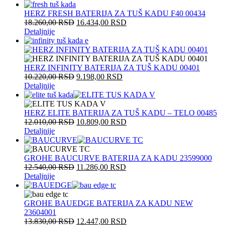
HERZ FRESH BATERIJA ZA TUŠ KADU F40 00434
18.260,00
RSD
16.434,00
RSD
Detaljnije
HERZ INFINITY BATERIJA ZA TUŠ KADU 00401
10.220,00
RSD
9.198,00
RSD
Detaljnije
HERZ ELITE BATERIJA ZA TUŠ KADU – TELO 00485
12.010,00
RSD
10.809,00
RSD
Detaljnije
GROHE BAUCURVE BATERIJA ZA KADU 23599000
12.540,00
RSD
11.286,00
RSD
Detaljnije
GROHE BAUEDGE BATERIJA ZA KADU NEW
23604001
13.830,00
RSD
12.447,00
RSD