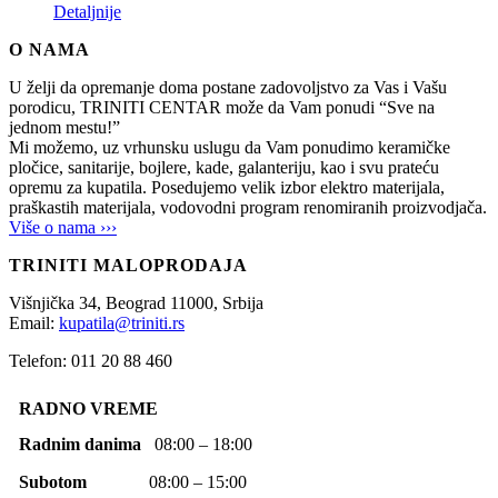
Detaljnije
O NAMA
U želji da opremanje doma postane zadovoljstvo za Vas i Vašu
porodicu, TRINITI CENTAR može da Vam ponudi “Sve na
jednom mestu!”
Mi možemo, uz vrhunsku uslugu da Vam ponudimo keramičke
pločice, sanitarije, bojlere, kade, galanteriju, kao i svu prateću
opremu za kupatila. Posedujemo velik izbor elektro materijala,
praškastih materijala, vodovodni program renomiranih proizvodjača.
Više o nama ›››
TRINITI MALOPRODAJA
Višnjička 34,
Beograd
11000,
Srbija
Email:
kupatila@triniti.rs
Telefon: 011 20 88 460
RADNO VREME
Radnim danima
08:00 – 18:00
Subotom
08:00 – 15:00