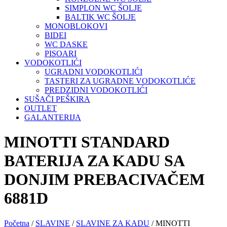
SIMPLON WC ŠOLJE
BALTIK WC ŠOLJE
MONOBLOKOVI
BIDEI
WC DASKE
PISOARI
VODOKOTLIĆI
UGRADNI VODOKOTLIĆI
TASTERI ZA UGRADNE VODOKOTLIĆE
PREDZIDNI VODOKOTLIĆI
SUŠAČI PEŠKIRA
OUTLET
GALANTERIJA
MINOTTI STANDARD
BATERIJA ZA KADU SA
DONJIM PREBACIVAČEM
6881D
Početna
/
SLAVINE
/
SLAVINE ZA KADU
/ MINOTTI