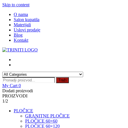
Skip to content
O nama
Salon kupatila
Materijali
Uslovi prodaje
Blog
Kontakt
Traži
My Cart
0
Dodati proizvodi
PROIZVODI
1/2
PLOČICE
GRANITNE PLOČICE
PLOČICE 60×60
PLOČICE 60×120