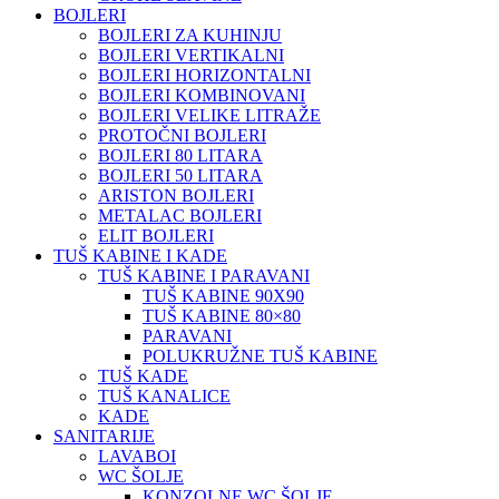
BOJLERI
BOJLERI ZA KUHINJU
BOJLERI VERTIKALNI
BOJLERI HORIZONTALNI
BOJLERI KOMBINOVANI
BOJLERI VELIKE LITRAŽE
PROTOČNI BOJLERI
BOJLERI 80 LITARA
BOJLERI 50 LITARA
ARISTON BOJLERI
METALAC BOJLERI
ELIT BOJLERI
TUŠ KABINE I KADE
TUŠ KABINE I PARAVANI
TUŠ KABINE 90X90
TUŠ KABINE 80×80
PARAVANI
POLUKRUŽNE TUŠ KABINE
TUŠ KADE
TUŠ KANALICE
KADE
SANITARIJE
LAVABOI
WC ŠOLJE
KONZOLNE WC ŠOLJE