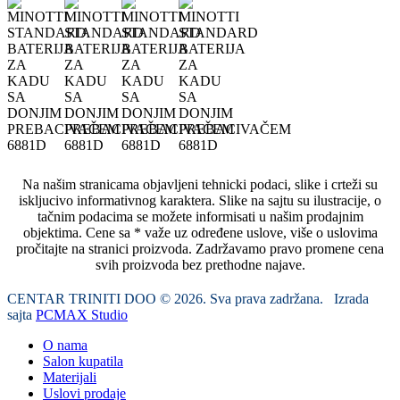
Na našim stranicama objavljeni tehnicki podaci, slike i crteži su
iskljucivo informativnog karaktera. Slike na sajtu su ilustracije, o
tačnim podacima se možete informisati u našim prodajnim
objektima. Cene sa * važe uz određene uslove, više o uslovima
pročitajte na stranici proizvoda. Zadržavamo pravo promene cena
svih proizvoda bez prethodne najave.
CENTAR TRINITI DOO © 2026. Sva prava zadržana. Izrada
sajta
PCMAX Studio
O nama
Salon kupatila
Materijali
Uslovi prodaje