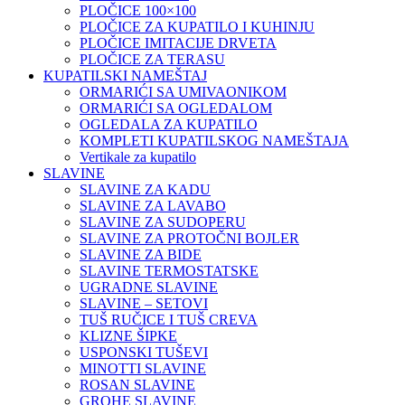
PLOČICE 100×100
PLOČICE ZA KUPATILO I KUHINJU
PLOČICE IMITACIJE DRVETA
PLOČICE ZA TERASU
KUPATILSKI NAMEŠTAJ
ORMARIĆI SA UMIVAONIKOM
ORMARIĆI SA OGLEDALOM
OGLEDALA ZA KUPATILO
KOMPLETI KUPATILSKOG NAMEŠTAJA
Vertikale za kupatilo
SLAVINE
SLAVINE ZA KADU
SLAVINE ZA LAVABO
SLAVINE ZA SUDOPERU
SLAVINE ZA PROTOČNI BOJLER
SLAVINE ZA BIDE
SLAVINE TERMOSTATSKE
UGRADNE SLAVINE
SLAVINE – SETOVI
TUŠ RUČICE I TUŠ CREVA
KLIZNE ŠIPKE
USPONSKI TUŠEVI
MINOTTI SLAVINE
ROSAN SLAVINE
GROHE SLAVINE