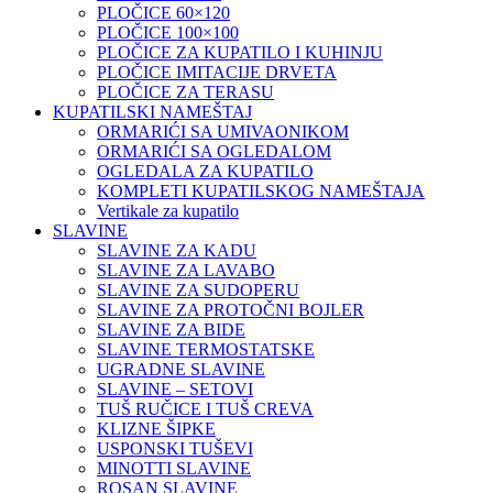
PLOČICE 60×120
PLOČICE 100×100
PLOČICE ZA KUPATILO I KUHINJU
PLOČICE IMITACIJE DRVETA
PLOČICE ZA TERASU
KUPATILSKI NAMEŠTAJ
ORMARIĆI SA UMIVAONIKOM
ORMARIĆI SA OGLEDALOM
OGLEDALA ZA KUPATILO
KOMPLETI KUPATILSKOG NAMEŠTAJA
Vertikale za kupatilo
SLAVINE
SLAVINE ZA KADU
SLAVINE ZA LAVABO
SLAVINE ZA SUDOPERU
SLAVINE ZA PROTOČNI BOJLER
SLAVINE ZA BIDE
SLAVINE TERMOSTATSKE
UGRADNE SLAVINE
SLAVINE – SETOVI
TUŠ RUČICE I TUŠ CREVA
KLIZNE ŠIPKE
USPONSKI TUŠEVI
MINOTTI SLAVINE
ROSAN SLAVINE