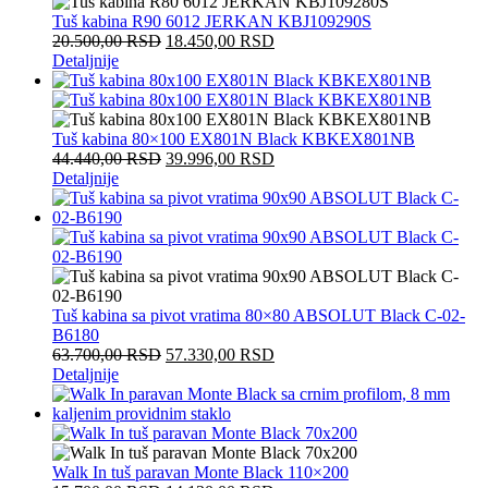
Tuš kabina R90 6012 JERKAN KBJ109290S
20.500,00
RSD
18.450,00
RSD
Detaljnije
Tuš kabina 80×100 EX801N Black KBKEX801NB
44.440,00
RSD
39.996,00
RSD
Detaljnije
Tuš kabina sa pivot vratima 80×80 ABSOLUT Black C-02-
B6180
63.700,00
RSD
57.330,00
RSD
Detaljnije
Walk In tuš paravan Monte Black 110×200