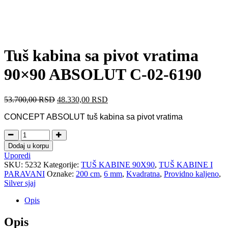
Tuš kabina sa pivot vratima
90×90 ABSOLUT C-02-6190
53.700,00
RSD
48.330,00
RSD
CONCEPT ABSOLUT tuš kabina sa pivot vratima
Dodaj u korpu
Uporedi
SKU:
5232
Kategorije:
TUŠ KABINE 90X90
,
TUŠ KABINE I
PARAVANI
Oznake:
200 cm
,
6 mm
,
Kvadratna
,
Providno kaljeno
,
Silver sjaj
Opis
Opis