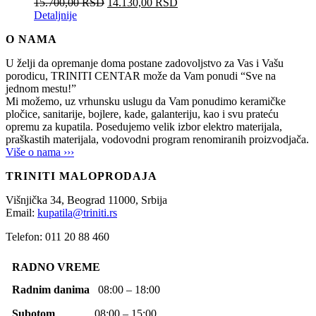
15.700,00
RSD
14.130,00
RSD
Detaljnije
O NAMA
U želji da opremanje doma postane zadovoljstvo za Vas i Vašu
porodicu, TRINITI CENTAR može da Vam ponudi “Sve na
jednom mestu!”
Mi možemo, uz vrhunsku uslugu da Vam ponudimo keramičke
pločice, sanitarije, bojlere, kade, galanteriju, kao i svu prateću
opremu za kupatila. Posedujemo velik izbor elektro materijala,
praškastih materijala, vodovodni program renomiranih proizvodjača.
Više o nama ›››
TRINITI MALOPRODAJA
Višnjička 34,
Beograd
11000,
Srbija
Email:
kupatila@triniti.rs
Telefon: 011 20 88 460
RADNO VREME
Radnim danima
08:00 – 18:00
Subotom
08:00 – 15:00