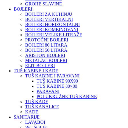
GROHE SLAVINE
BOJLERI
BOJLERI ZA KUHINJU
BOJLERI VERTIKALNI
BOJLERI HORIZONTALNI
BOJLERI KOMBINOVANI
BOJLERI VELIKE LITRAŽE
PROTOČNI BOJLERI
BOJLERI 80 LITARA
BOJLERI 50 LITARA
ARISTON BOJLERI
METALAC BOJLERI
ELIT BOJLERI
TUŠ KABINE I KADE
TUŠ KABINE I PARAVANI
TUŠ KABINE 90X90
TUŠ KABINE 80×80
PARAVANI
POLUKRUŽNE TUŠ KABINE
TUŠ KADE
TUŠ KANALICE
KADE
SANITARIJE
LAVABOI
WC ŠOLJE