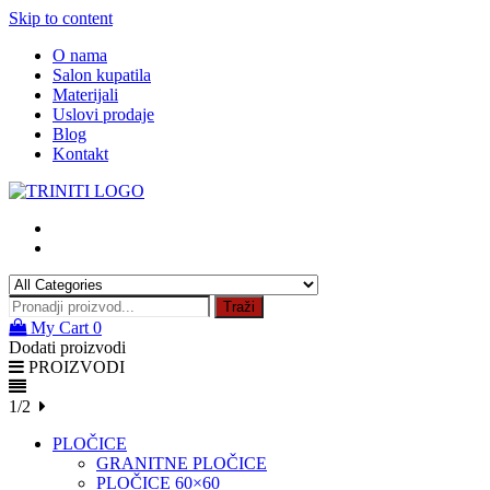
Skip to content
O nama
Salon kupatila
Materijali
Uslovi prodaje
Blog
Kontakt
Traži
My Cart
0
Dodati proizvodi
PROIZVODI
1/2
PLOČICE
GRANITNE PLOČICE
PLOČICE 60×60