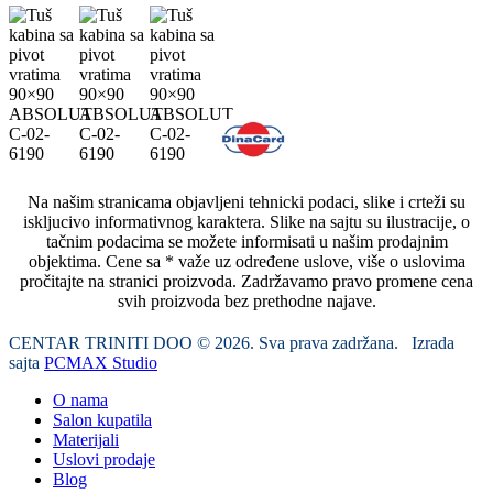
Na našim stranicama objavljeni tehnicki podaci, slike i crteži su
iskljucivo informativnog karaktera. Slike na sajtu su ilustracije, o
tačnim podacima se možete informisati u našim prodajnim
objektima. Cene sa * važe uz određene uslove, više o uslovima
pročitajte na stranici proizvoda. Zadržavamo pravo promene cena
svih proizvoda bez prethodne najave.
CENTAR TRINITI DOO © 2026. Sva prava zadržana. Izrada
sajta
PCMAX Studio
O nama
Salon kupatila
Materijali
Uslovi prodaje
Blog