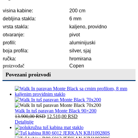
visina kabine:
200 cm
debljina stakla:
6 mm
vrsta stakla:
kaljeno, providno
otvaranje:
pivot
profili:
aluminijuski
boja profila:
silver, sjaj
ručka:
hromirana
proizvođač
Copen
Povezani proizvodi
Walk In tuš paravan Monte Black 90×200
13.900,00
RSD
12.510,00
RSD
Detaljnije