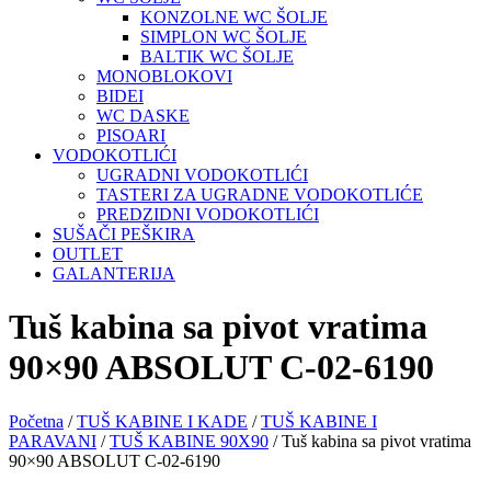
KONZOLNE WC ŠOLJE
SIMPLON WC ŠOLJE
BALTIK WC ŠOLJE
MONOBLOKOVI
BIDEI
WC DASKE
PISOARI
VODOKOTLIĆI
UGRADNI VODOKOTLIĆI
TASTERI ZA UGRADNE VODOKOTLIĆE
PREDZIDNI VODOKOTLIĆI
SUŠAČI PEŠKIRA
OUTLET
GALANTERIJA
Tuš kabina sa pivot vratima
90×90 ABSOLUT C-02-6190
Početna
/
TUŠ KABINE I KADE
/
TUŠ KABINE I
PARAVANI
/
TUŠ KABINE 90X90
/ Tuš kabina sa pivot vratima
90×90 ABSOLUT C-02-6190