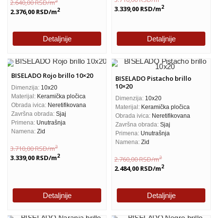
2
2.640,00
RSD
/m
2
3.339,00
RSD
/m
2
2.376,00
RSD
/m
Detaljnije
Detaljnije
BISELADO Rojo brillo 10×20
BISELADO Pistacho brillo
10×20
Dimenzija:
10x20
Materijal:
Keramička pločica
Dimenzija:
10x20
Obrada ivica:
Neretifikovana
Materijal:
Keramička pločica
Završna obrada:
Sjaj
Obrada ivica:
Neretifikovana
Primena:
Unutrašnja
Završna obrada:
Sjaj
Namena:
Zid
Primena:
Unutrašnja
Namena:
Zid
2
3.710,00
RSD
/m
2
3.339,00
RSD
/m
2
2.760,00
RSD
/m
2
2.484,00
RSD
/m
Detaljnije
Detaljnije