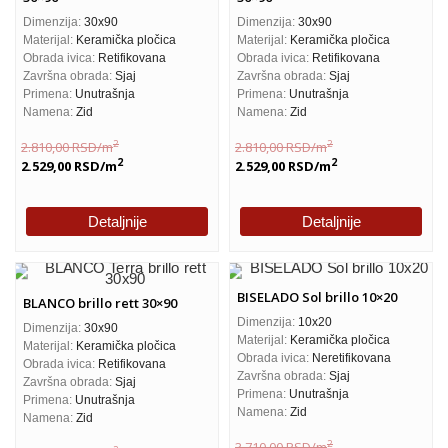
Dimenzija:
30x90
Dimenzija:
30x90
Materijal:
Keramička pločica
Materijal:
Keramička pločica
Obrada ivica:
Retifikovana
Obrada ivica:
Retifikovana
Završna obrada:
Sjaj
Završna obrada:
Sjaj
Primena:
Unutrašnja
Primena:
Unutrašnja
Namena:
Zid
Namena:
Zid
2
2
2.810,00
RSD
/m
2.810,00
RSD
/m
2
2
2.529,00
RSD
/m
2.529,00
RSD
/m
Detaljnije
Detaljnije
BISELADO Sol brillo 10×20
BLANCO brillo rett 30×90
Dimenzija:
10x20
Dimenzija:
30x90
Materijal:
Keramička pločica
Materijal:
Keramička pločica
Obrada ivica:
Neretifikovana
Obrada ivica:
Retifikovana
Završna obrada:
Sjaj
Završna obrada:
Sjaj
Primena:
Unutrašnja
Primena:
Unutrašnja
Namena:
Zid
Namena:
Zid
2
3.710,00
RSD
/m