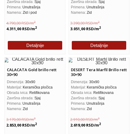
Završna obrada:
Sjaj
Završna obrada:
Sjaj
Primena:
Unutrašnja
Primena:
Unutrašnja
Namena:
Zid i pod
Namena:
Zid
2
2
4.790,00
RSD
/m
3.390,00
RSD
/m
2
2
4.311,00
RSD
/m
3.051,00
RSD
/m
Detaljnije
Detaljnije
CALACATA Gold brillo rett
DESERT Tera Marfil Brillo rett
30×90
30×90
Dimenzija:
30x90
Dimenzija:
30x90
Materijal:
Keramička pločica
Materijal:
Keramička pločica
Obrada ivica:
Retifikovana
Obrada ivica:
Retifikovana
Završna obrada:
Sjaj
Završna obrada:
Sjaj
Primena:
Unutrašnja
Primena:
Unutrašnja
Namena:
Zid
Namena:
Zid
2
2
3.170,00
RSD
/m
2.910,00
RSD
/m
2
2
2.853,00
RSD
/m
2.619,00
RSD
/m