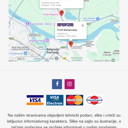
Na našim stranicama objavljeni tehnicki podaci, slike i crteži su
iskljucivo informativnog karaktera. Slike na sajtu su ilustracije, o
tačnim podacima se možete informisati u našim prodajnim