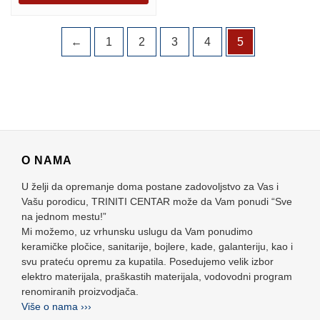
←
1
2
3
4
5
O NAMA
U želji da opremanje doma postane zadovoljstvo za Vas i
Vašu porodicu, TRINITI CENTAR može da Vam ponudi “Sve
na jednom mestu!”
Mi možemo, uz vrhunsku uslugu da Vam ponudimo
keramičke pločice, sanitarije, bojlere, kade, galanteriju, kao i
svu prateću opremu za kupatila. Posedujemo velik izbor
elektro materijala, praškastih materijala, vodovodni program
renomiranih proizvodjača.
Više o nama ›››