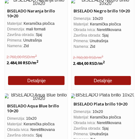
BISELADO Naranja brillo
BISELADO Negro brillo 10×20
10×20
Dimenzija:
10x20
Materijal:
Keramička pločica
Materijal:
Keramička pločica
Dimenzija:
mali formati
Obrada ivica:
Neretifikovana
Završna obrada:
Sjaj
Završna obrada:
Sjaj
Primena:
Unutrašnja
Primena:
Unutrašnja
Namena:
Zid
Namena:
Zid
2
2.760,00
RSD
/m
2
2.760,00
RSD
/m
2
2.484,00
RSD
/m
2
2.484,00
RSD
/m
Detaljnije
Detaljnije
BISELADO Plata brillo 10×20
BISELADO Aqua Blue brillo
10×20
Dimenzija:
10x20
Materijal:
Keramička pločica
Dimenzija:
10x20
Obrada ivica:
Neretifikovana
Materijal:
Keramička pločica
Završna obrada:
Sjaj
Obrada ivica:
Neretifikovana
Primena:
Unutrašnja
Završna obrada:
Sjaj