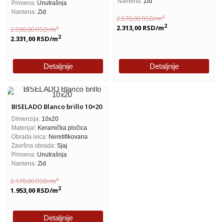
Namena:
Zid
Primena:
Unutrašnja
Namena:
Zid
2
2.570,00
RSD
/m
2
2.313,00
RSD
/m
2
2.590,00
RSD
/m
2
2.331,00
RSD
/m
Detaljnije
Detaljnije
BISELADO Blanco brillo 10×20
Dimenzija:
10x20
Materijal:
Keramička pločica
Obrada ivica:
Neretifikovana
Završna obrada:
Sjaj
Primena:
Unutrašnja
Namena:
Zid
2
2.170,00
RSD
/m
2
1.953,00
RSD
/m
Detaljnije