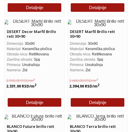
Detaljnije
Detaljnije
DESERT Decor Marfil Brillo
DESERT Marfil Brillo rett
rett 30×90
30×90
Dimenzija:
30x90
Dimenzija:
30x90
Materijal:
Keramička pločica
Materijal:
Keramička pločica
Obrada ivica:
Retifikovana
Obrada ivica:
Retifikovana
Završna obrada:
Sjaj
Završna obrada:
Sjaj
Primena:
Unutrašnja
Primena:
Unutrašnja
Namena:
Zid
Namena:
Zid
2
2
2.590,00
RSD
/m
2.660,00
RSD
/m
2
2
2.331,00
RSD
/m
2.394,00
RSD
/m
Detaljnije
Detaljnije
BLANCO Future brillo rett
BLANCO Terra brillo rett
30×90
30×90