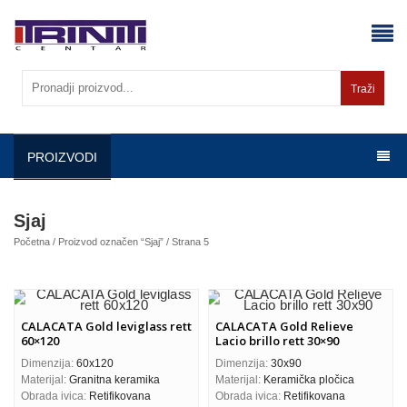
Skip
to
content
Traži
PROIZVODI
Sjaj
Početna
/
Proizvod označen “Sjaj”
/ Strana 5
CALACATA Gold leviglass rett
CALACATA Gold Relieve
60×120
Lacio brillo rett 30×90
Dimenzija:
60x120
Dimenzija:
30x90
Materijal:
Granitna keramika
Materijal:
Keramička pločica
Obrada ivica:
Retifikovana
Obrada ivica:
Retifikovana