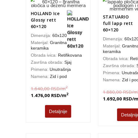
HOLLAND Ice
STATUARIO
Glossy rett
full lapp rett
60×120
60×120
Dimenzija:
60x120
Dimenzija:
60x12
Materijal:
Granitna
Materijal:
Granitn
keramika
keramika
Obrada ivica:
Retifikovana
Obrada ivica:
Reti
Završna obrada:
Sjaj
Završna obrada:
Primena:
Unutrašnja
Primena:
Unutraš
Namena:
Zid i pod
Namena:
Zid i po
2
1.640,00
RSD
/m
1.880,00
RSD
/m
2
1.476,00
RSD
/m
1.692,00
RSD
/
Detaljnije
Detaljnij