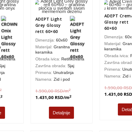
ADEPT Crem
ADEPT Light
Glossy rett
Grey Glossy
60×60
rett 60×60
Dimenzija:
60x
Dimenzija:
60x60
Materijal:
Gran
a
Materijal:
Granitna
keramika
keramika
Obrada ivica:
fikovana
Obrada ivica:
Retifikovana
Završna obra
Sjaj
Završna obrada:
Sjaj
Primena:
Unut
nja
Primena:
Unutrašnja
Namena:
Zid i
d
Namena:
Zid i pod
1.590,00
RSD
2
2
1.590,00
RSD
/m
1.431,00
RS
2
2
m
1.431,00
RSD
/m
Detal
e
Detaljnije