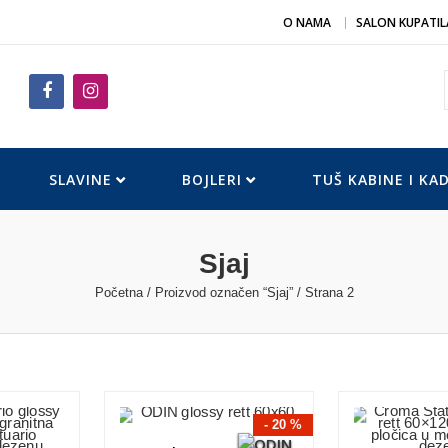
O NAMA
SALON KUPATIL
SLAVINE
BOJLERI
TUŠ KABINE I KA
Sjaj
Početna
/
Proizvod označen “Sjaj”
/ Strana 2
- 20 %