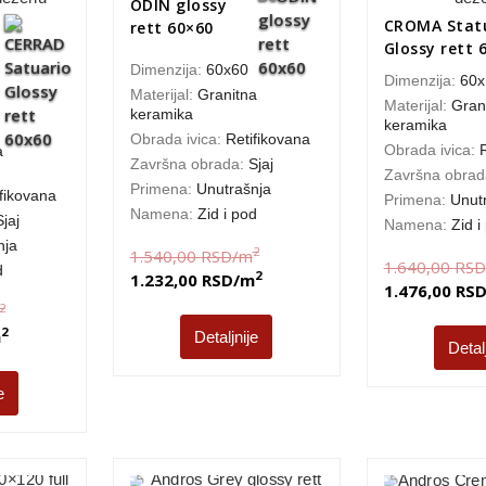
ODIN glossy
CROMA Stat
rett 60×60
Glossy rett 
Dimenzija:
60x60
Dimenzija:
60x
Materijal:
Granitna
Materijal:
Gran
keramika
keramika
Obrada ivica:
Retifikovana
Obrada ivica:
a
Završna obrada:
Sjaj
Završna obra
Primena:
Unutrašnja
fikovana
Primena:
Unut
Namena:
Zid i pod
Sjaj
Namena:
Zid i
nja
2
1.540,00
RSD
/m
1.640,00
RSD
d
2
1.232,00
RSD
/m
1.476,00
RS
2
2
m
Detaljnije
Detal
e