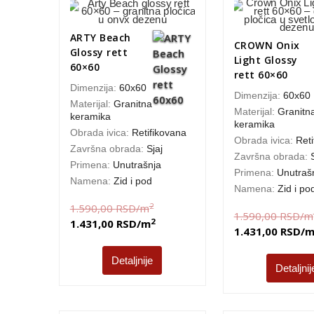
ARTY Beach
CROWN Onix
Glossy rett
Light Glossy
60×60
rett 60×60
Dimenzija:
60x60
Dimenzija:
60x60
Materijal:
Granitna
Materijal:
Granitn
keramika
keramika
Obrada ivica:
Retifikovana
Obrada ivica:
Reti
Završna obrada:
Sjaj
Završna obrada:
Primena:
Unutrašnja
Primena:
Unutraš
Namena:
Zid i pod
Namena:
Zid i po
2
1.590,00
RSD
/m
1.590,00
RSD
/m
2
1.431,00
RSD
/m
1.431,00
RSD
/
Detaljnije
Detaljnij