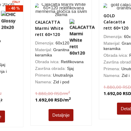
ITALY
- 40 %
GOLD
Calacatta
CALACATTA
rett 60×120
Marmi White
rett 60×120
Dimenzija:
60x
a
Dimenzija:
60x120
Materijal:
Gran
keramika
Materijal:
Granitna
keramika
Obrada ivica:
Obrada ivica:
Retifikovana
Završna obra
Sjaj
Završna obrada:
Sjaj
Primena:
Unut
ja i
Primena:
Unutrašnja
Namena:
Zid i
Namena:
Zid i pod
1.880,00
RSD
2
1.880,00
RSD
/m
1.692,00
RS
2
2
1.692,00
RSD
/m
2
m
Detal
Detaljnije
e