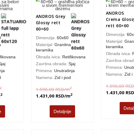
ANDROS
ANDROS Grey
Crema Gloss
Glossy rett
rett 60×60
60×60
Dimenzija:
60x
0
Dimenzija:
60x60
Materijal:
Gran
a
Materijal:
Granitna
keramika
keramika
Obrada ivica:
fikovana
Obrada ivica:
Retifikovana
Završna obra
Sjaj
Završna obrada:
Sjaj
Primena:
Unut
nja
Primena:
Unutrašnja
Namena:
Zid i
d
Namena:
Zid i pod
1.590,00
RSD
2
2
1.590,00
RSD
/m
1.431,00
RS
2
2
m
1.431,00
RSD
/m
Detal
e
Detaljnije