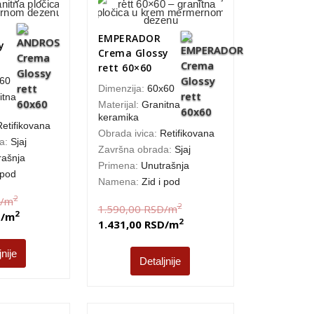
EMPERADOR
y
Crema Glossy
rett 60×60
60
Dimenzija:
60x60
itna
Materijal:
Granitna
keramika
Retifikovana
Obrada ivica:
Retifikovana
da:
Sjaj
Završna obrada:
Sjaj
rašnja
Primena:
Unutrašnja
 pod
Namena:
Zid i pod
2
/m
2
1.590,00
RSD
/m
2
D
/m
2
1.431,00
RSD
/m
jnije
Detaljnije