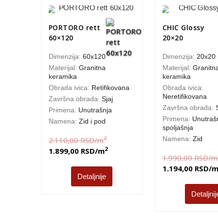
PORTORO rett
CHIC Glossy
60×120
20×20
Dimenzija:
60x120
Dimenzija:
20x20
Materijal:
Granitna
Materijal:
Granitn
keramika
keramika
Obrada ivica:
Retifikovana
Obrada ivica:
Neretifikovana
Završna obrada:
Sjaj
Završna obrada:
Primena:
Unutrašnja
Primena:
Unutrašn
Namena:
Zid i pod
spoljašnja
2
Namena:
Zid
2.110,00
RSD
/m
2
1.899,00
RSD
/m
1.990,00
RSD
/m
1.194,00
RSD
/
Detaljnije
Detaljnij