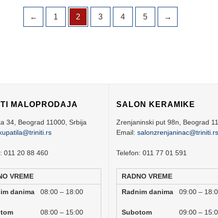
←
1
2
3
4
5
→
ITI MALOPRODAJA
SALON KERAMIKE
ka 34,
Beograd
11000,
Srbija
Zrenjaninski put 98n,
Beograd
1
kupatila@triniti.rs
Email:
salonzrenjaninac@triniti.r
n: 011 20 88 460
Telefon: 011 77 01 591
NO VREME
RADNO VREME
nim danima
08:00 – 18:00
Radnim danima
09:00 – 18:
botom
08:00 – 15:00
Subotom
09:00 – 15: