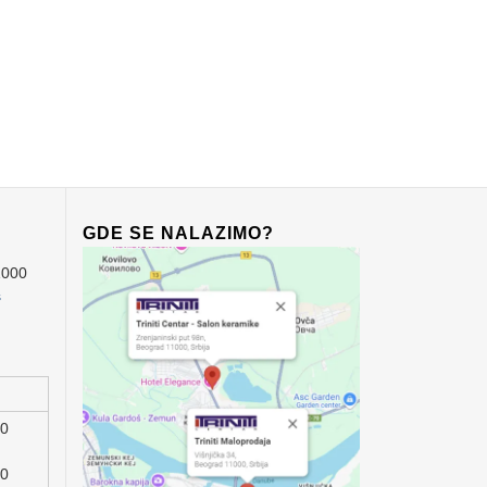
GDE SE NALAZIMO?
1000
s
00
00