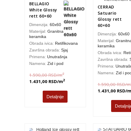
BELLAGIO
CERRAD
White Glossy
Satuario
rett 60×60
Glossy rett
Dimenzija:
60x60
60×60
Materijal:
Granitna
Dimenzija:
60x60
keramika
Materijal:
Granitn
Obrada ivica:
Retifikovana
keramika
Završna obrada:
Sjaj
Obrada ivica:
Reti
Primena:
Unutrašnja
Završna obrada:
Namena:
Zid i pod
Primena:
Unutraš
Namena:
Zid i po
2
1.590,00
RSD
/m
2
1.431,00
RSD
/m
1.590,00
RSD
/m
1.431,00
RSD
/
Detaljnije
Detaljnij