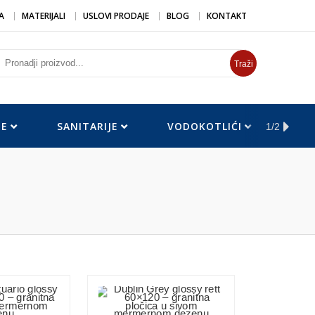
A
MATERIJALI
USLOVI PRODAJE
BLOG
KONTAKT
Traži
DE
SANITARIJE
VODOKOTLIĆI
SUŠ
1/2