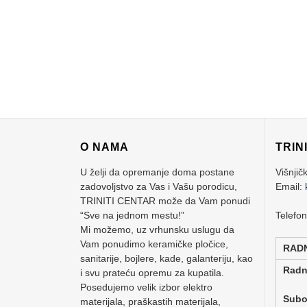
O NAMA
TRIN
U želji da opremanje doma postane
Višnjič
zadovoljstvo za Vas i Vašu porodicu,
Email:
TRINITI CENTAR može da Vam ponudi
“Sve na jednom mestu!”
Telefo
Mi možemo, uz vrhunsku uslugu da
Vam ponudimo keramičke pločice,
RAD
sanitarije, bojlere, kade, galanteriju, kao
Rad
i svu prateću opremu za kupatila.
Posedujemo velik izbor elektro
Su
materijala, praškastih materijala,