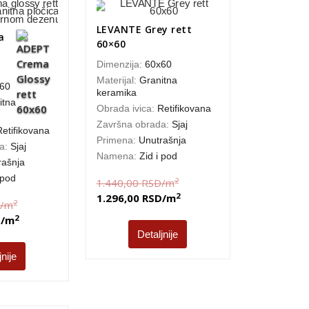
LEVANTE Grey rett
a
60×60
Dimenzija:
60x60
Materijal:
Granitna
60
keramika
itna
Obrada ivica:
Retifikovana
Završna obrada:
Sjaj
Retifikovana
Primena:
Unutrašnja
da:
Sjaj
Namena:
Zid i pod
rašnja
 pod
2
1.440,00
RSD
/m
2
1.296,00
RSD
/m
2
/m
2
D
/m
Detaljnije
jnije