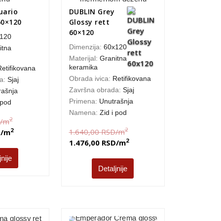
uario
DUBLIN Grey
60×120
Glossy rett
60×120
120
Dimenzija:
60x120
itna
Materijal:
Granitna
keramika
Retifikovana
Obrada ivica:
Retifikovana
da:
Sjaj
Završna obrada:
Sjaj
rašnja
Primena:
Unutrašnja
 pod
Namena:
Zid i pod
2
/m
2
2
1.640,00
RSD
/m
D
/m
2
1.476,00
RSD
/m
jnije
Detaljnije