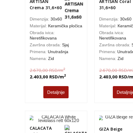
ARTISAN
ARTISAN Coral
Crema 31,6×60
31,6×60
Dimenzija:
30x60
Dimenzija:
30x60
Materijal:
Keramička pločica
Materijal:
Keramič
Obrada ivica:
Obrada ivica:
Neretifikovana
Neretifikovana
Završna obrada:
Sjaj
Završna obrada:
Primena:
Unutrašnja
Primena:
Unutraš
Namena:
Zid
Namena:
Zid
2
2.670,00
RSD
/m
2.670,00
RSD
/m
2
2.403,00
RSD
/m
2.403,00
RSD
/
Detaljnije
Detaljnij
CALACATA
GIZA Beige