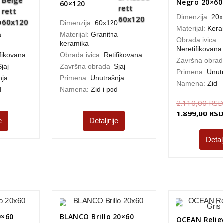
Negro 20×60
60×120
Dimenzija:
20x
0
Dimenzija:
60x120
Materijal:
Kera
a
Materijal:
Granitna
Obrada ivica:
keramika
Neretifikovana
fikovana
Obrada ivica:
Retifikovana
Završna obra
Sjaj
Završna obrada:
Sjaj
Primena:
Unut
nja
Primena:
Unutrašnja
Namena:
Zid
d
Namena:
Zid i pod
2.110,00
RSD
1.899,00
RS
e
Detaljnije
Detal
0×60
BLANCO Brillo 20×60
OCEAN Reliev