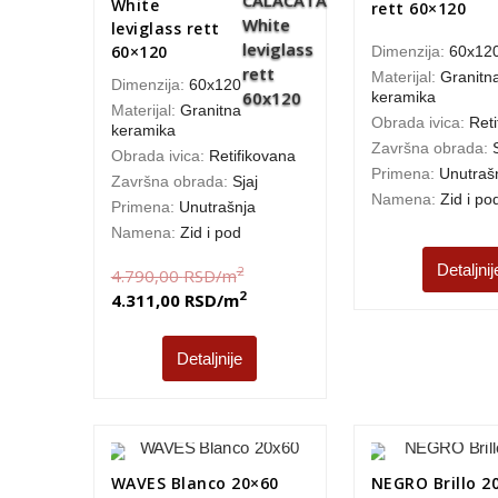
White
rett 60×120
leviglass rett
60×120
Dimenzija:
60x12
Materijal:
Granitn
Dimenzija:
60x120
keramika
Materijal:
Granitna
Obrada ivica:
Reti
keramika
Završna obrada:
Obrada ivica:
Retifikovana
Primena:
Unutraš
Završna obrada:
Sjaj
Namena:
Zid i po
Primena:
Unutrašnja
Namena:
Zid i pod
Detaljnij
2
4.790,00
RSD
/m
2
4.311,00
RSD
/m
Detaljnije
WAVES Blanco 20×60
NEGRO Brillo 2