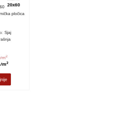
60
mička pločica
da:
Sjaj
rašnja
2
/m
2
D
/m
jnije