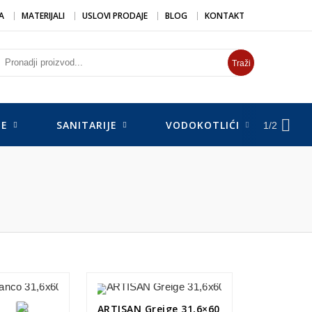
A
MATERIJALI
USLOVI PRODAJE
BLOG
KONTAKT
Traži
DE
SANITARIJE
VODOKOTLIĆI
SUŠ
1/2
ARTISAN Greige 31,6×60