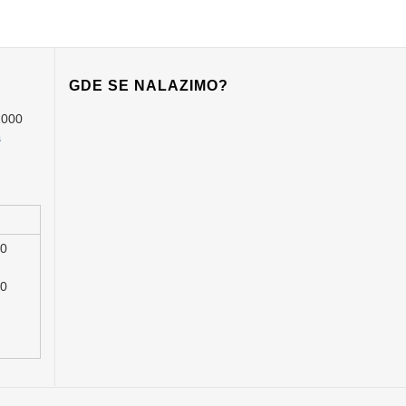
GDE SE NALAZIMO?
1000
s
00
00