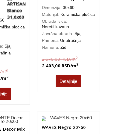
Dimenzija:
30x60
Materijal:
Keramička pločica
60
Obrada ivica:
Neretifikovana
mička pločica
Završna obrada:
Sjaj
Primena:
Unutrašnja
da:
Sjaj
Namena:
Zid
rašnja
2
2.670,00
RSD
/m
2
2.403,00
RSD
/m
2
/m
2
D
/m
Detaljnije
jnije
WAVES Negro 20×60
 Decor Mix