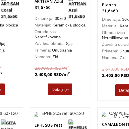
ARTISAN Azul
Blanco
31,6×60
31,6×60
Dimenzija:
30x60
Dimenzija:
30x
ka pločica
Materijal:
Keramička pločica
Materijal:
Kera
Obrada ivica:
Obrada ivica:
Neretifikovana
Neretifikovana
Sjaj
Završna obrada:
Sjaj
Završna obra
nja
Primena:
Unutrašnja
Primena:
Unut
Namena:
Zid
Namena:
Zid
2
2
2.670,00
RSD
/m
2.670,00
RSD
2
2
m
2.403,00
RSD
/m
2.403,00
RS
e
Detaljnije
Detal
CAMALEONTE
EPHESUS rett