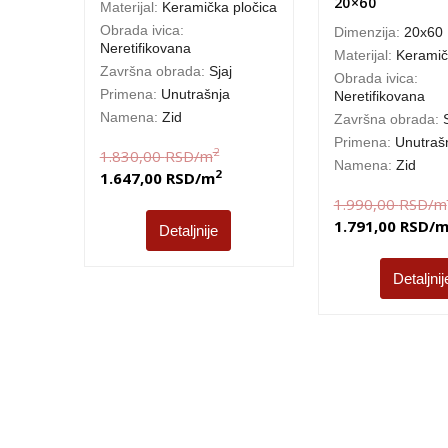
20×60
Materijal:
Keramička pločica
Obrada ivica:
Dimenzija:
20x60
Neretifikovana
Materijal:
Keramič
Završna obrada:
Sjaj
Obrada ivica:
Primena:
Unutrašnja
Neretifikovana
Namena:
Zid
Završna obrada:
Primena:
Unutraš
2
1.830,00
RSD
/m
Namena:
Zid
2
1.647,00
RSD
/m
1.990,00
RSD
/m
1.791,00
RSD
/
Detaljnije
Detaljnij