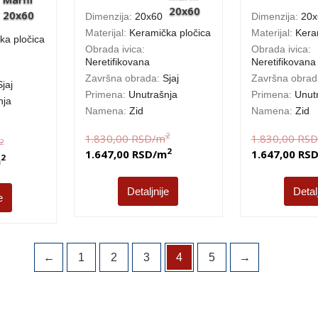
Dimenzija:
20x60
Dimenzija:
20x
Materijal:
Keramička pločica
Materijal:
Kera
ka pločica
Obrada ivica:
Obrada ivica:
Neretifikovana
Neretifikovana
Završna obrada:
Sjaj
Završna obra
Sjaj
Primena:
Unutrašnja
Primena:
Unut
nja
Namena:
Zid
Namena:
Zid
2
1.830,00
RSD
/m
1.830,00
RSD
2
2
1.647,00
RSD
/m
1.647,00
RS
2
m
Detaljnije
Detal
e
←
1
2
3
4
5
→