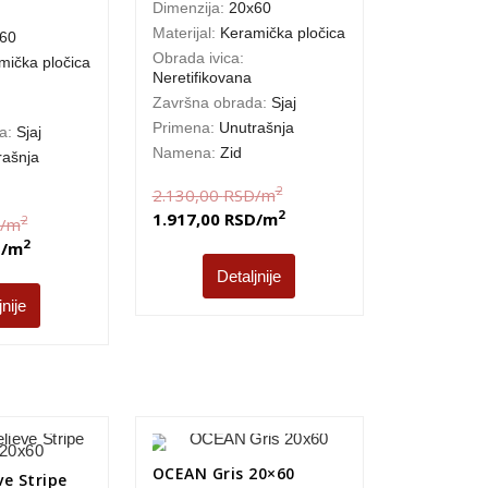
Dimenzija:
20x60
Materijal:
Keramička pločica
60
Obrada ivica:
mička pločica
Neretifikovana
Završna obrada:
Sjaj
Primena:
Unutrašnja
da:
Sjaj
Namena:
Zid
rašnja
2
2.130,00
RSD
/m
2
1.917,00
RSD
/m
2
/m
2
D
/m
Detaljnije
jnije
OCEAN Gris 20×60
e Stripe