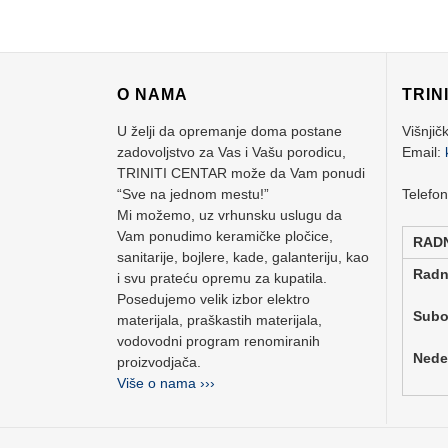
O NAMA
TRIN
U želji da opremanje doma postane
Višnjič
zadovoljstvo za Vas i Vašu porodicu,
Email:
TRINITI CENTAR može da Vam ponudi
“Sve na jednom mestu!”
Telefo
Mi možemo, uz vrhunsku uslugu da
Vam ponudimo keramičke pločice,
RAD
sanitarije, bojlere, kade, galanteriju, kao
Rad
i svu prateću opremu za kupatila.
Posedujemo velik izbor elektro
Su
materijala, praškastih materijala,
vodovodni program renomiranih
Ne
proizvodjača.
Više o nama ›››