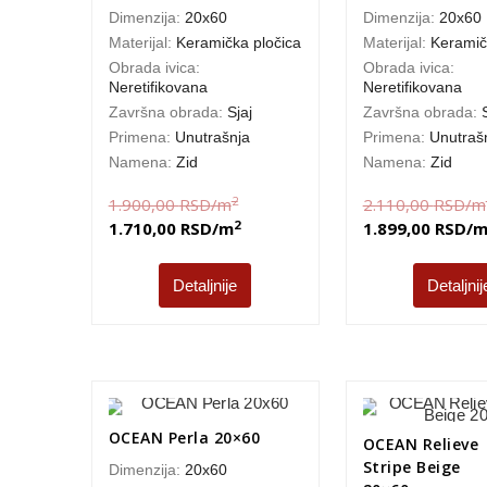
Dimenzija:
20x60
Dimenzija:
20x60
Materijal:
Keramička pločica
Materijal:
Keramič
Obrada ivica:
Obrada ivica:
Neretifikovana
Neretifikovana
Završna obrada:
Sjaj
Završna obrada:
Primena:
Unutrašnja
Primena:
Unutraš
Namena:
Zid
Namena:
Zid
2
1.900,00
RSD
/m
2.110,00
RSD
/m
2
1.710,00
RSD
/m
1.899,00
RSD
/
Detaljnije
Detaljnij
OCEAN Perla 20×60
OCEAN Relieve
Stripe Beige
Dimenzija:
20x60