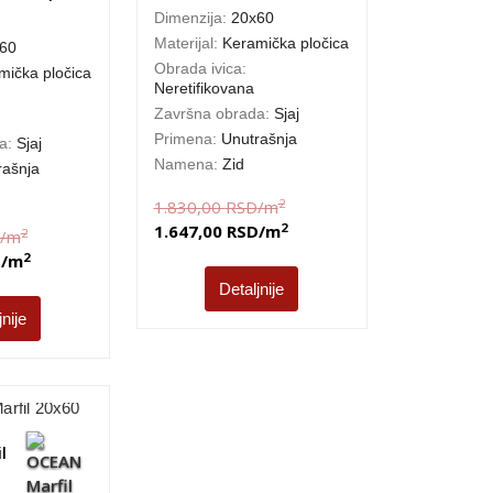
Dimenzija:
20x60
Materijal:
Keramička pločica
60
Obrada ivica:
mička pločica
Neretifikovana
Završna obrada:
Sjaj
Primena:
Unutrašnja
da:
Sjaj
Namena:
Zid
rašnja
2
1.830,00
RSD
/m
2
1.647,00
RSD
/m
2
/m
2
D
/m
Detaljnije
jnije
l