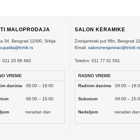
ITI MALOPRODAJA
SALON KERAMIKE
ka 34,
Beograd
11000,
Srbija
Zrenjaninski put 98n,
Beograd
1
kupatila@triniti.rs
Email:
salonzrenjaninac@triniti.r
n: 011 20 88 460
Telefon: 011 77 01 591
NO VREME
RADNO VREME
nim danima
08:00 – 18:00
Radnim danima
09:00 – 18:
botom
08:00 – 15:00
Subotom
09:00 – 15:
deljom
neradan dan
Nedeljom
neradan dan