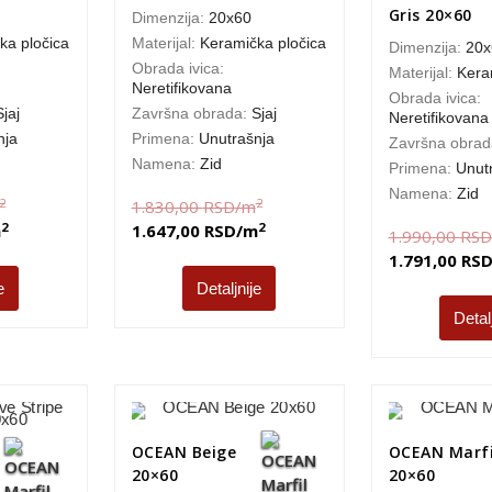
Gris 20×60
Dimenzija:
20x60
ka pločica
Materijal:
Keramička pločica
Dimenzija:
20x
Obrada ivica:
Materijal:
Kera
Neretifikovana
Obrada ivica:
Sjaj
Završna obrada:
Sjaj
Neretifikovana
nja
Primena:
Unutrašnja
Završna obra
Namena:
Zid
Primena:
Unut
Namena:
Zid
2
2
1.830,00
RSD
/m
2
2
m
1.647,00
RSD
/m
1.990,00
RSD
1.791,00
RS
e
Detaljnije
Detal
OCEAN Beige
OCEAN Marfi
20×60
20×60